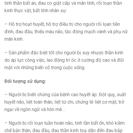
tinh thần bất an, đau co giật cấp và mãn tính, rối loạn thần
kinh thực vật, bất tỉnh nhân sự.
– Hỗ trợ hoạt huyết, hỗ trợ điều trị cho người rối lọan tiền
đình, đau đầu, thiếu máu não, tắc động mạch vành và phụ nữ
mãn kinh.
– Sản phẩm đặc biệt tốt cho người bị suy nhược thần kinh
do áp lực công việc, lao động trí óc ở cường độ cao và đối
mặt với những biến cố trong cuộc sống.
Đối tượng sử dụng:
– Người bị biến chứng của bệnh cao huyết áp: Đột quỵ, xuất
huyết não, liệt toàn thân, liệt tứ chi, chứng tê liệt cơ mặt, trở
ngại về ngôn ngữ và hôn mê…
– Người bị rối loạn tuần hoàn não, tinh tần bất ổn, khó kiềm
chế bản thân, đau đầu, đau thần kinh toạ dẫn đến đau bắp