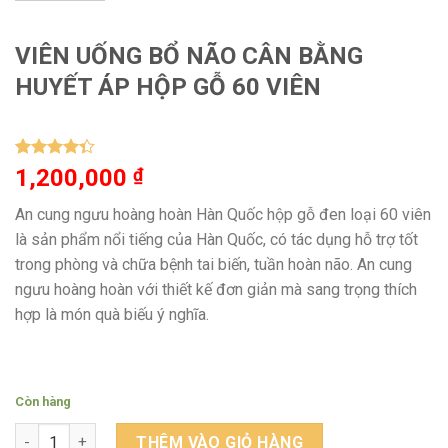
VIÊN UỐNG BỔ NÃO CÂN BẰNG
HUYẾT ÁP HỘP GỖ 60 VIÊN
4.33
3
trên
1,200,000
₫
5 dựa
trên
đánh
An cung ngưu hoàng hoàn Hàn Quốc hộp gỗ đen loại 60 viên
giá
là sản phẩm nổi tiếng của Hàn Quốc, có tác dụng hỗ trợ tốt
trong phòng và chữa bệnh tai biến, tuần hoàn não. An cung
ngưu hoàng hoàn với thiết kế đơn giản mà sang trọng thích
hợp là món quà biếu ý nghĩa.
Còn hàng
VIÊN UỐNG BỔ NÃO CÂN BẰNG HUYẾT ÁP HỘP GỖ 60 VIÊN số l
THÊM VÀO GIỎ HÀNG