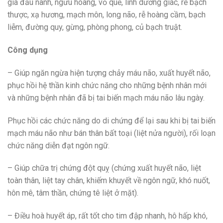
giá đầu nành, ngưu hoàng, vỏ quế, linh dương giác, rễ bạch
thược, xạ hương, mạch môn, long não, rễ hoàng cầm, bạch
liễm, đường quy, gừng, phòng phong, củ bạch truật.
Công dụng
– Giúp ngăn ngừa hiện tượng chảy máu não, xuất huyết não,
phục hồi hệ thần kinh chức năng cho những bệnh nhân mới
và những bệnh nhân đã bị tai biến mạch máu não lâu ngày.
Phục hồi các chức năng do di chứng để lại sau khi bị tai biến
mạch máu não như bán thân bất toại (liệt nửa người), rối loạn
chức năng diễn đạt ngôn ngữ.
– Giúp chữa trị chứng đột quỵ (chứng xuất huyết não, liệt
toàn thân, liệt tay chân, khiếm khuyết về ngôn ngữ, khó nuốt,
hôn mê, tâm thần, chứng tê liệt ở mặt).
– Điều hoà huyết áp, rất tốt cho tim đập nhanh, hô hấp khó,