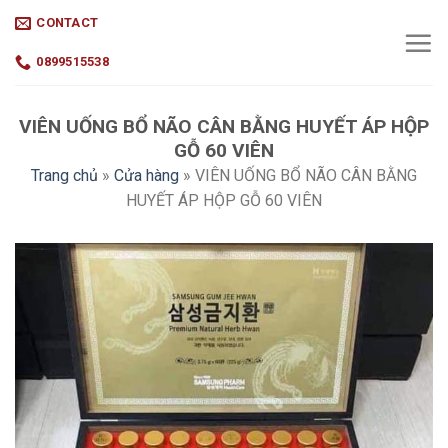
Skip
CONTACT
to
content
0899515538
VIÊN UỐNG BỔ NÃO CÂN BẰNG HUYẾT ÁP HỘP
GỖ 60 VIÊN
Trang chủ
»
Cửa hàng
»
VIÊN UỐNG BỔ NÃO CÂN BẰNG
HUYẾT ÁP HỘP GỖ 60 VIÊN