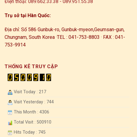
Điện thoại: 089.662.33.38 - 089.951.55.38
Trụ sở tại Hàn Quốc:
Địa chỉ: Số 586 Gunbuk-ro, Gunbuk-myeon,
Geumsan-gun,
Chungnam, South Korea ·
TEL : 041-753-8803 · FAX : 041-
753-9914
THỐNG KÊ TRUY CẬP
Visit Today : 217
Visit Yesterday : 744
This Month : 4306
Total Visit : 500910
Hits Today : 745