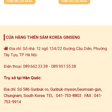
THÊM VÀO GIỎ HÀNG
THÊM VÀO GIỎ HÀNG
CỬA HÀNG THIÊN SÂM KOREA GINSENG
Địa chỉ: Số nhà: 12 ngõ 134/22 Đường Cầu Diễn, Phường
Tây Tựu, TP Hà Nội
Điện thoại: 089.662.33.38 - 089.951.55.38
Trụ sở tại Hàn Quốc:
Địa chỉ: Số 586 Gunbuk-ro, Gunbuk-myeon,
Geumsan-gun,
Chungnam, South Korea ·
TEL : 041-753-8803 · FAX : 041-
753-9914