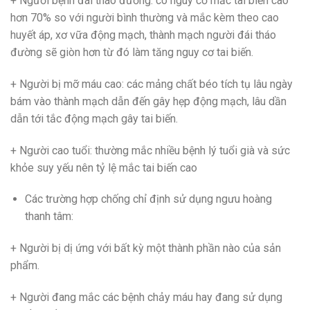
+ Người bệnh đái tháo đường: có nguy cơ mắc tai biến cao
hơn 70% so với người bình thường và mắc kèm theo cao
huyết áp, xơ vữa động mạch, thành mạch người đái tháo
đường sẽ giòn hơn từ đó làm tăng nguy cơ tai biến.
+ Người bị mỡ máu cao: các mảng chất béo tích tụ lâu ngày
bám vào thành mạch dẫn đến gây hẹp động mạch, lâu dần
dẫn tới tắc động mạch gây tai biến.
+ Người cao tuổi: thường mắc nhiều bệnh lý tuổi già và sức
khỏe suy yếu nên tỷ lệ mắc tai biến cao
Các trường hợp chống chỉ định sử dụng ngưu hoàng
thanh tâm:
+ Người bị dị ứng với bất kỳ một thành phần nào của sản
phẩm.
+ Người đang mắc các bệnh chảy máu hay đang sử dụng