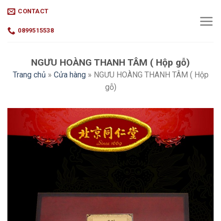
Skip
CONTACT
to
content
0899515538
NGƯU HOÀNG THANH TÂM ( Hộp gỗ)
Trang chủ
»
Cửa hàng
»
NGƯU HOÀNG THANH TÂM ( Hộp
gỗ)