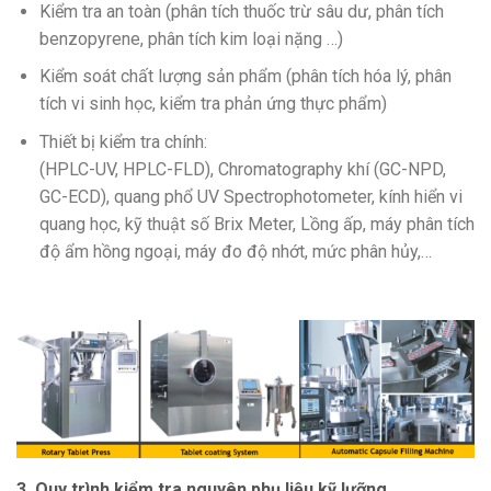
Kiểm tra an toàn (phân tích thuốc trừ sâu dư, phân tích
benzopyrene, phân tích kim loại nặng …)
Kiểm soát chất lượng sản phẩm (phân tích hóa lý, phân
tích vi sinh học, kiểm tra phản ứng thực phẩm)
Thiết bị kiểm tra chính:
(HPLC-UV, HPLC-FLD), Chromatography khí (GC-NPD,
GC-ECD), quang phổ UV Spectrophotometer, kính hiển vi
quang học, kỹ thuật số Brix Meter, Lồng ấp, máy phân tích
độ ẩm hồng ngoại, máy đo độ nhớt, mức phân hủy,…
3. Quy trình kiểm tra nguyên phụ liệu kỹ lưỡng