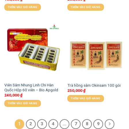
THÊM VÀO GIỎ HÀNG
THÊM VÀO GIỎ HÀNG
Viên Sâm Nhung Linh Chi Hàn
Trà hồng sâm Okinsam 100 gói
Quốc Hộp 60 viên – Bio Apgold
250,000
₫
240,000
₫
THÊM VÀO GIỎ HÀNG
THÊM VÀO GIỎ HÀNG
1
2
3
4
…
7
8
9