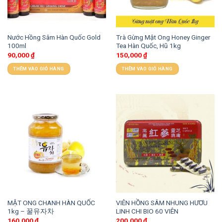
Nước Hồng Sâm Hàn Quốc Gold
Trà Gừng Mật Ong Honey Ginger
100ml
Tea Hàn Quốc, Hũ 1kg
90,000
₫
150,000
₫
THÊM VÀO GIỎ HÀNG
THÊM VÀO GIỎ HÀNG
MẬT ONG CHANH HÀN QUỐC
VIÊN HỒNG SÂM NHUNG HƯƠU
1kg – 꿀유자차
LINH CHI BIO 60 VIÊN
160,000
₫
200,000
₫