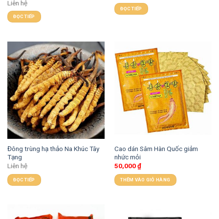
Liên hệ
ĐỌC TIẾP
ĐỌC TIẾP
Đông trùng hạ thảo Na Khúc Tây
Cao dán Sâm Hàn Quốc giảm
Tạng
nhức mỏi
Liên hệ
50,000
₫
ĐỌC TIẾP
THÊM VÀO GIỎ HÀNG