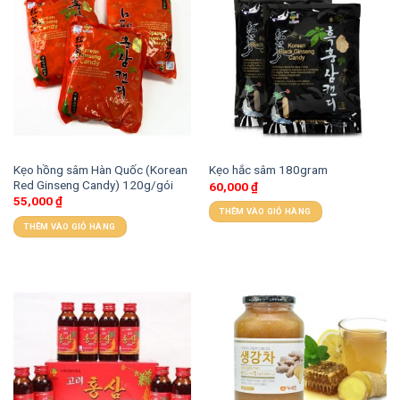
Kẹo hồng sâm Hàn Quốc (Korean
Kẹo hắc sâm 180gram
Red Ginseng Candy) 120g/gói
60,000
₫
55,000
₫
THÊM VÀO GIỎ HÀNG
THÊM VÀO GIỎ HÀNG