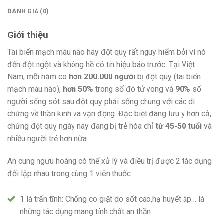
ĐÁNH GIÁ (0)
Giới thiệu
Tai biến mạch máu não hay đột quỵ rất nguy hiểm bởi vì nó
đến đột ngột và không hề có tín hiệu báo trước. Tại Việt
Nam, mỗi năm có
hơn 200.000 người
bị đột quỵ (tai biến
mạch máu não),
hơn 50%
trong số đó tử vong và
90%
số
người sống sót sau đột quỵ phải sống chung với các di
chứng về thần kinh và vận động. Đặc biệt đáng lưu ý hơn cả,
chứng đột quỵ ngày nay đang bị trẻ hóa chỉ
từ 45-50 tuổi
và
nhiều người trẻ hơn nữa
An cung ngưu hoàng có thể xử lý và điều trị được 2 tác dụng
đối lập nhau trong cùng 1 viên thuốc
1 là trấn tĩnh: Chống co giật do sốt cao,hạ huyết áp… là
những tác dụng mang tính chất an thần