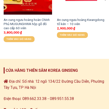
An cung ngưu hoàng hoàn Chính
An cung ngưu hoàng Kwangdong
Phủ MUGUNGHWA hộp gỗ đỏ
tổ kén – 10 viên
cao cấp 60 viên
2,900,000
₫
3,800,000
₫
THÊM VÀO GIỎ HÀNG
THÊM VÀO GIỎ HÀNG
CỬA HÀNG THIÊN SÂM KOREA GINSENG
Địa chỉ: Số nhà: 12 ngõ 134/22 Đường Cầu Diễn, Phường
Tây Tựu, TP Hà Nội
Điện thoại: 089.662.33.38 - 089.951.55.38