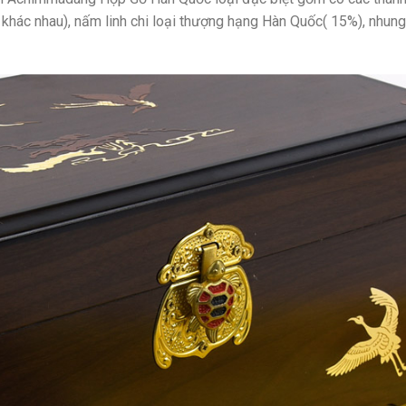
hác nhau), nấm linh chi loại thượng hạng Hàn Quốc( 15%), nhung