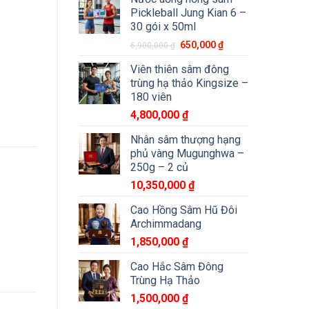
Pickleball Jung Kian 6 –
30 gói x 50ml
650,000
₫
6,900,000
₫
Viên thiên sâm đông
trùng hạ thảo Kingsize –
180 viên
4,800,000
₫
Nhân sâm thượng hạng
phủ vàng Mugunghwa –
250g – 2 củ
10,350,000
₫
Cao Hồng Sâm Hũ Đôi
Archimmadang
1,850,000
₫
Cao Hắc Sâm Đông
Trùng Hạ Thảo
1,500,000
₫