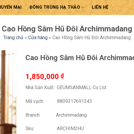
HUYẾN MẠI
ĐÔNG TRÙNG HẠ THẢO
LIÊN HỆ
Cao Hồng Sâm Hũ Đôi Archimmadang
Trang chủ
»
Cửa hàng
»
Cao Hồng Sâm Hũ Đôi Archimmadang
Cao Hồng Sâm Hũ Đôi Archimma
1,850,000
₫
Nhà Sản Xuất : GEUMSANMALL Co.Ltd
Mã vạch: 8809317691343
Branch: Archimmadang
Sku: ARCHIM2HU