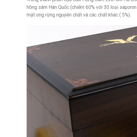
hồng sâm Hàn Quốc (chiếm 60% với 30 loại saponin k
mật ong rừng nguyên chất và các chất khác ( 5%).