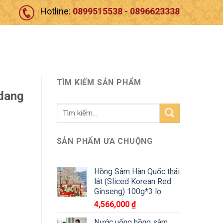
Hotline:
0899515538 - 0896623338
TÌM KIẾM SẢN PHẨM
dang
Tìm
kiếm:
SẢN PHẨM ƯA CHUỘNG
Hồng Sâm Hàn Quốc thái
lát (Sliced Korean Red
Ginseng) 100g*3 lọ
4,566,000
₫
Nước uống hồng sâm