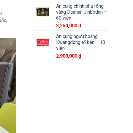
An cung chính phủ rồng
vàng Daehan Jinbodan –
u
60 viên
uốc,
3,250,000
₫
An cung ngưu hoàng
Kwangdong tổ kén – 10
viên
2,900,000
₫