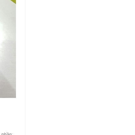
 phần: