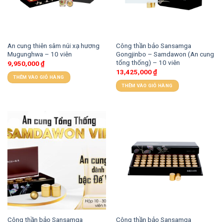
An cung thiên sâm núi xạ hương
Công thần bảo Sansamga
Mugunghwa – 10 viên
Gongjinbo – Samdawon (An cung
tổng thống) – 10 viên
9,950,000
₫
13,425,000
₫
THÊM VÀO GIỎ HÀNG
THÊM VÀO GIỎ HÀNG
Công thần bảo Sansamga
Công thần bảo Sansamga