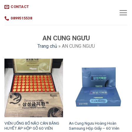
Skip
CONTACT
to
content
0899515538
AN CUNG NGƯU
Trang chủ
»
AN CUNG NGƯU
VIÊN UỐNG BỔ NÃO CÂN BẰNG
An Cung Ngưu Hoàng Hoàn
HUYẾT ÁP HỘP GỖ 60 VIÊN
Samsung Hộp Giấy – 60 Viên