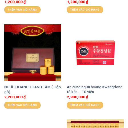
1,200,000
₫
1,200,000
₫
THÊM VÀO GIỎ HÀNG
THÊM VÀO GIỎ HÀNG
NGƯU HOÀNG THANH TÂM ( Hộp
An cung ngưu hoàng Kwangdong
gỗ)
tổ kén – 10 viên
2,200,000
₫
2,900,000
₫
THÊM VÀO GIỎ HÀNG
THÊM VÀO GIỎ HÀNG