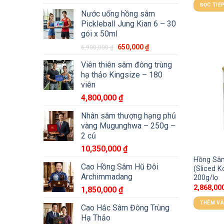
ĐỌC TIẾ
Nước uống hồng sâm
Pickleball Jung Kian 6 – 30
gói x 50ml
650,000
₫
6,900,000
₫
Viên thiên sâm đông trùng
hạ thảo Kingsize – 180
viên
4,800,000
₫
Nhân sâm thượng hạng phủ
vàng Mugunghwa – 250g –
2 củ
10,350,000
₫
Hồng Sâm
Cao Hồng Sâm Hũ Đôi
(Sliced 
Archimmadang
200g/lọ
2,868,00
1,850,000
₫
THÊM VÀ
Cao Hắc Sâm Đông Trùng
Hạ Thảo