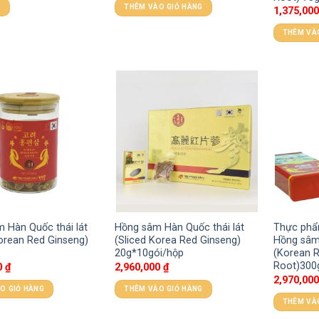
P
THÊM VÀO GIỎ HÀNG
1,375,00
THÊM VÀ
 Hàn Quốc thái lát
Hồng sâm Hàn Quốc thái lát
Thực phẩ
Korean Red Ginseng)
(Sliced Korea Red Ginseng)
Hồng sâm
20g*10gói/hộp
(Korean R
Root)300
0
₫
2,960,000
₫
2,970,00
O GIỎ HÀNG
THÊM VÀO GIỎ HÀNG
THÊM VÀ