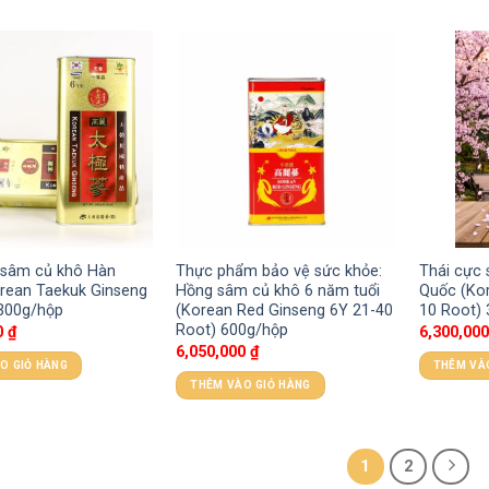
 sâm củ khô Hàn
Thực phẩm bảo vệ sức khỏe:
Thái cực
rean Taekuk Ginseng
Hồng sâm củ khô 6 năm tuổi
Quốc (Ko
 300g/hộp
(Korean Red Ginseng 6Y 21-40
10 Root)
Root) 600g/hộp
0
₫
6,300,00
6,050,000
₫
O GIỎ HÀNG
THÊM VÀ
THÊM VÀO GIỎ HÀNG
1
2