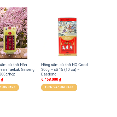
 sâm củ khô Hàn
Hồng sâm củ khô HQ Good
rean Taekuk Ginseng
300g – số 15 (10 củ) –
 300g/hộp
Daedong
0
₫
6,468,000
₫
O GIỎ HÀNG
THÊM VÀO GIỎ HÀNG