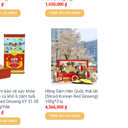
0
₫
1,650,000
₫
O GIỎ HÀNG
THÊM VÀO GIỎ HÀNG
m bảo vệ sức khỏe:
Hồng Sâm Hàn Quốc thái lát
 củ khô 6 năm tuổi
(Sliced Korean Red Ginseng)
ed Ginseng 6Y 31-50
100g*3 lọ
g/hộp
4,566,000
₫
0
₫
THÊM VÀO GIỎ HÀNG
O GIỎ HÀNG