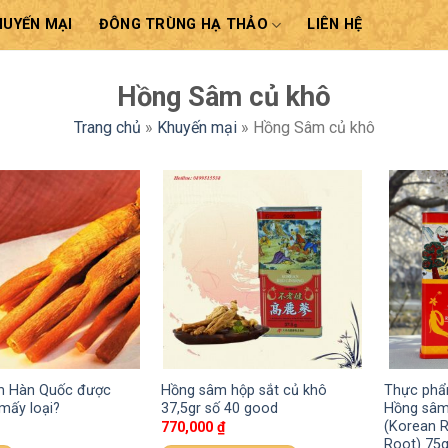
HUYẾN MẠI
ĐÔNG TRÙNG HẠ THẢO
LIÊN HỆ
Hồng Sâm củ khô
Trang chủ
»
Khuyến mại
»
Hồng Sâm củ khô
m Hàn Quốc được
Hồng sâm hộp sắt củ khô
Thực phẩ
mấy loại?
37,5gr số 40 good
Hồng sâm
(Korean R
770,000
₫
Root) 75