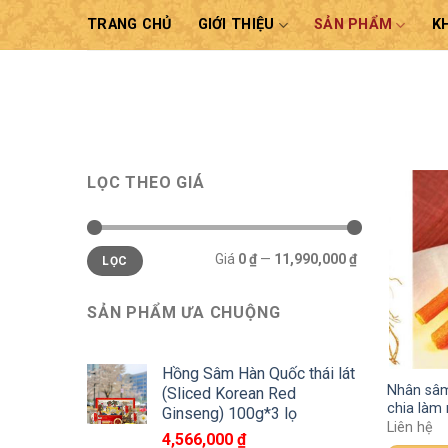
Skip
TRANG CHỦ
GIỚI THIỆU
SẢN PHẨM
K
to
content
LỌC THEO GIÁ
Giá
0 ₫
—
11,990,000 ₫
LỌC
SẢN PHẨM ƯA CHUỘNG
Hồng Sâm Hàn Quốc thái lát
Nhân sâ
(Sliced Korean Red
chia làm 
Ginseng) 100g*3 lọ
Liên hệ
4,566,000
₫