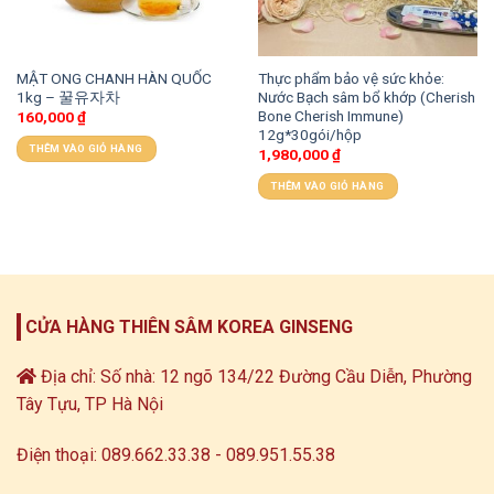
MẬT ONG CHANH HÀN QUỐC
Thực phẩm bảo vệ sức khỏe:
1kg – 꿀유자차
Nước Bạch sâm bổ khớp (Cherish
Bone Cherish Immune)
160,000
₫
12g*30gói/hộp
THÊM VÀO GIỎ HÀNG
1,980,000
₫
THÊM VÀO GIỎ HÀNG
CỬA HÀNG THIÊN SÂM KOREA GINSENG
Địa chỉ: Số nhà: 12 ngõ 134/22 Đường Cầu Diễn, Phường
Tây Tựu, TP Hà Nội
Điện thoại: 089.662.33.38 - 089.951.55.38