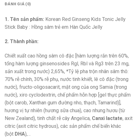
ĐÁNH GIÁ (0)
1. Tên sản phẩm:
Korean Red Ginseng Kids Tonic Jelly
Stick Baby : Hồng sâm trẻ em Hàn Quốc Jelly
2. Thành phần:
Chiết xuất cao hồng sâm cô đặc [hàm lượng rắn trên 60%,
tổng hàm lượng ginsenosides Rgl, Rbl và Rg3 trên 23 mg,
sản xuất trong nước) 2,65%, *Tỷ lệ pha trộn nhân sâm thô:
70% rễ chính, 30% rễ phụ, nước tinh khiết, lê cô đặc (trong
nước), fructo-oligosacarit, mật ong của ong Samia (trong
nước), xiro cyclodextrin, chế phẩm hỗn hợp [gel thực phẩm
(bột carob, Xanthan gum đường nho, thạch, Tamarind)],
hương vị tự nhiên (hương sữa chua), cao nhung hươu (từ
New Zealand), tinh chất rễ cây Angelica,
Canxi lactate
, axit
citric (axit citric hydrous), các sản phẩm chế biến khác
(bột
DHA
),…