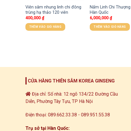
ức khỏe:
Viên sâm nhung linh chi đông
Nấm Linh Chi Thượn
an Red
trùng hạ thảo 120 viên
Hàn Quốc
uốc
400,000
₫
6,000,000
₫
THÊM VÀO GIỎ HÀNG
THÊM VÀO GIỎ HÀNG
CỬA HÀNG THIÊN SÂM KOREA GINSENG
Địa chỉ: Số nhà: 12 ngõ 134/22 Đường Cầu
Diễn, Phường Tây Tựu, TP Hà Nội
Điện thoại: 089.662.33.38 - 089.951.55.38
Trụ sở tại Hàn Quốc: