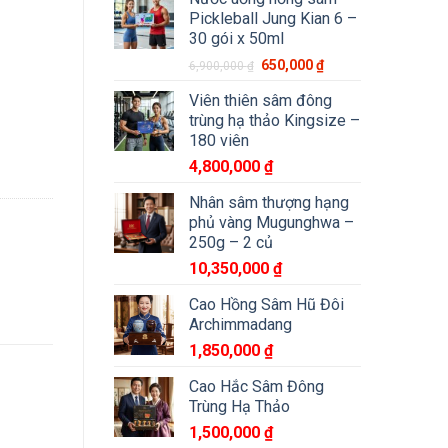
Pickleball Jung Kian 6 –
30 gói x 50ml
650,000
₫
6,900,000
₫
Viên thiên sâm đông
trùng hạ thảo Kingsize –
inh Chi Hàn Quốc số lượng
180 viên
4,800,000
₫
Nhân sâm thượng hạng
phủ vàng Mugunghwa –
250g – 2 củ
10,350,000
₫
Cao Hồng Sâm Hũ Đôi
Archimmadang
1,850,000
₫
Cao Hắc Sâm Đông
Trùng Hạ Thảo
1,500,000
₫