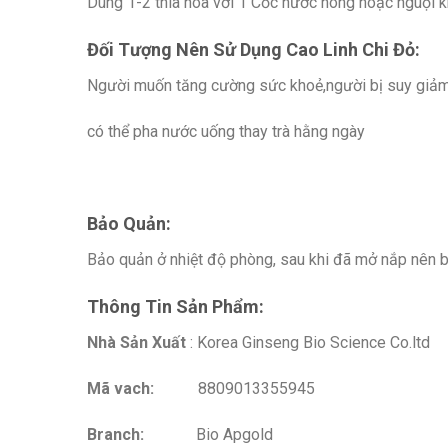
Dùng 1-2 thìa hoà với 1 Cốc nước nóng hoặc nguội k
Đối Tượng Nên Sử Dụng Cao Linh Chi Đỏ:
Người muốn tăng cường sức khoẻ,người bị suy giả
có thể pha nước uống thay trà hằng ngày
Bảo Quản:
Bảo quản ở nhiệt độ phòng, sau khi đã mở nắp nên 
Thông Tin Sản Phẩm:
Nhà Sản Xuất
: Korea Ginseng Bio Science Co.ltd
Mã vach:
8809013355945
Branch:
Bio Apgold