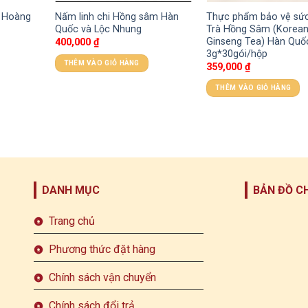
g Hoàng
Nấm linh chi Hồng sâm Hàn
Thực phẩm bảo vệ sức
Quốc và Lộc Nhung
Trà Hồng Sâm (Korea
Ginseng Tea) Hàn Quố
400,000
₫
3g*30gói/hộp
THÊM VÀO GIỎ HÀNG
359,000
₫
THÊM VÀO GIỎ HÀNG
DANH MỤC
BẢN ĐỒ C
Trang chủ
Phương thức đặt hàng
Chính sách vận chuyển
Chính sách đổi trả