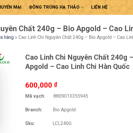
HUYẾN MẠI
ĐÔNG TRÙNG HẠ THẢO
LIÊN HỆ
guyên Chất 240g – Bio Apgold – Cao Li
a hàng
»
Cao Linh Chi Nguyên Chất 240g – Bio Apgold – Cao Lin
Cao Linh Chi Nguyên Chất 240g –
Apgold – Cao Linh Chi Hàn Quốc
600,000
₫
Mã vạch:
8809013355945
Branch:
Bio Apgold
Sku:
LCL240G