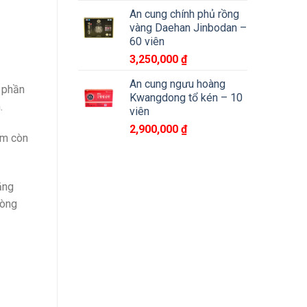
An cung chính phủ rồng
vàng Daehan Jinbodan –
60 viên
3,250,000
₫
An cung ngưu hoàng
h phần
Kwangdong tổ kén – 10
.
viên
2,900,000
₫
ẩm còn
ăng
hòng