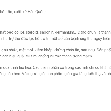
hất rắn, xuất xứ Hàn Quốc)
hất béo có lợi, steroid, saponin, germanium… Đáng chú ý là thàn
 như trợ thủ đắc lực hỗ trợ trị một số căn bệnh ung thư nguy hiểm
rị đau nhức, mệt mỏi, viêm khớp, chứng chán ăn, mất ngủ. Sản ph
ảm cân hiệu quả, trợ tim, chống xơ vữa thành động mạch.
 quá trình lão hóa. Các thành phần có trong cao linh chi có khả n
 hồng hào hơn. Với người già, sản phẩm giúp gia tăng tuổi thọ và p