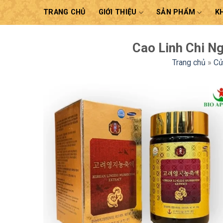
Skip
TRANG CHỦ
GIỚI THIỆU
SẢN PHẨM
K
to
content
Cao Linh Chi N
Trang chủ
»
Cử