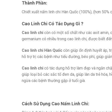
Thành Phần:
Chiết xuất nấm linh chi Hàn Quốc (100%), (hơn 50% c
Cao Linh Chi Có Tác Dụng Gì ?
Cao linh chi
còn có một số chất như các axit amin, c
germanium có nhiều trong cao linh chi, được biết đến
Cao linh chi Hàn Quốc
còn giúp ổn định huyết áp, t
hỗ trợ trị các bệnh như tiểu đường, béo phì, giúp gi
Cao linh chi
có tác dụng hỗ trợ làm đẹp và ngăn chặn
giúp loại bỏ các sắc tố đen da, giúp làn da trẻ hóa,
ngừa các bệnh thường gặp ở tuổi già.
Cách Sử Dụng Cao Nấm Linh Chi: