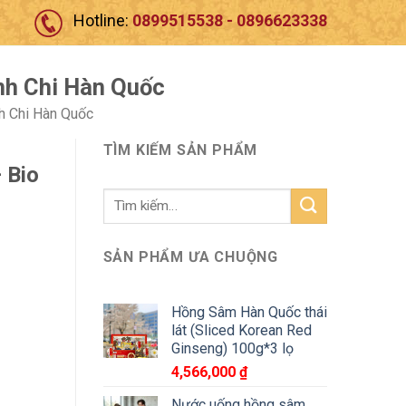
Hotline:
0899515538 - 0896623338
nh Chi Hàn Quốc
h Chi Hàn Quốc
TÌM KIẾM SẢN PHẨM
 Bio
Tìm
kiếm:
SẢN PHẨM ƯA CHUỘNG
Hồng Sâm Hàn Quốc thái
lát (Sliced Korean Red
Ginseng) 100g*3 lọ
4,566,000
₫
Nước uống hồng sâm