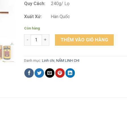
Quy Cách:
240g/ Lọ
Xuất Xứ:
Hàn Quốc
Còn hàng
Cao Linh Chi Nguyên Chất 240g - Bio Apgold - Cao L
THÊM VÀO GIỎ HÀNG
Danh mục:
Linh chi
,
NẤM LINH CHI