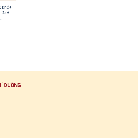
 khỏe:
n Red
c
HỈ ĐƯỜNG