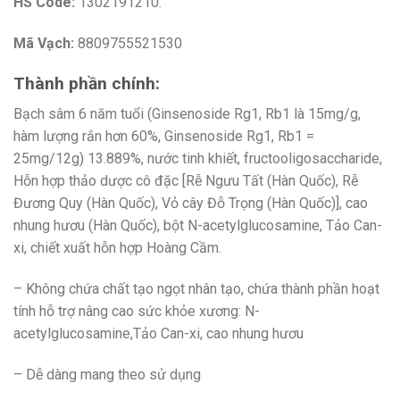
HS Code:
1302191210.
Mã Vạch:
8809755521530
Thành phần chính:
Bạch sâm 6 năm tuổi (Ginsenoside Rg1, Rb1 là 15mg/g,
hàm lượng rắn hơn 60%, Ginsenoside Rg1, Rb1 =
25mg/12g) 13.889%, nước tinh khiết, fructooligosaccharide,
Hỗn hợp thảo dược cô đặc [Rễ Ngưu Tất (Hàn Quốc), Rễ
Đương Quy (Hàn Quốc), Vỏ cây Đỗ Trọng (Hàn Quốc)], cao
nhung hươu (Hàn Quốc), bột N-acetylglucosamine, Tảo Can-
xi, chiết xuất hỗn hợp Hoàng Cầm.
– Không chứa chất tạo ngọt nhân tạo, chứa thành phần hoạt
tính hỗ trợ nâng cao sức khỏe xương: N-
acetylglucosamine,Tảo Can-xi, cao nhung hươu
– Dễ dàng mang theo sử dụng