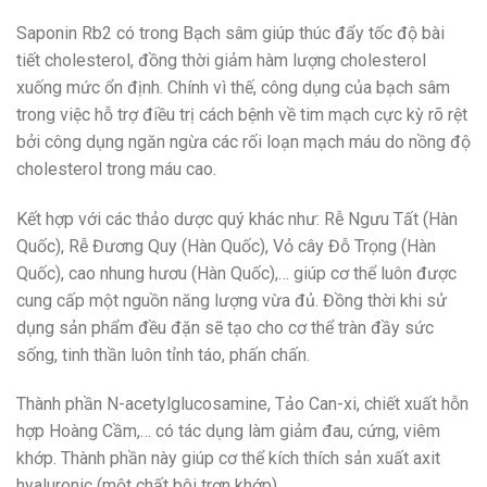
Saponin Rb2 có trong Bạch sâm giúp thúc đẩy tốc độ bài
tiết cholesterol, đồng thời giảm hàm lượng cholesterol
xuống mức ổn định. Chính vì thế, công dụng của bạch sâm
trong việc hỗ trợ điều trị cách bệnh về tim mạch cực kỳ rõ rệt
bởi công dụng ngăn ngừa các rối loạn mạch máu do nồng độ
cholesterol trong máu cao.
Kết hợp với các thảo dược quý khác như: Rễ Ngưu Tất (Hàn
Quốc), Rễ Đương Quy (Hàn Quốc), Vỏ cây Đỗ Trọng (Hàn
Quốc), cao nhung hươu (Hàn Quốc),… giúp cơ thể luôn được
cung cấp một nguồn năng lượng vừa đủ. Đồng thời khi sử
dụng sản phẩm đều đặn sẽ tạo cho cơ thể tràn đầy sức
sống, tinh thần luôn tỉnh táo, phấn chấn.
Thành phần N-acetylglucosamine, Tảo Can-xi, chiết xuất hỗn
hợp Hoàng Cầm,… có tác dụng làm giảm đau, cứng, viêm
khớp. Thành phần này giúp cơ thể kích thích sản xuất axit
hyaluronic (một chất bôi trơn khớp),…