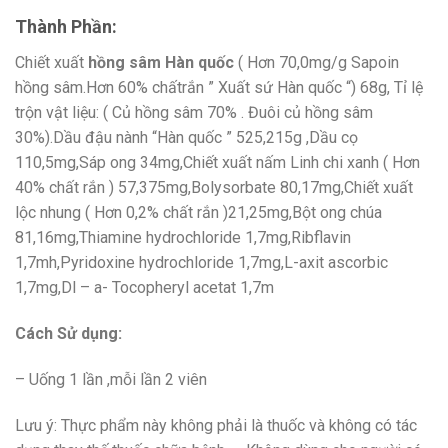
Thành Phần:
Chiết xuất
hồng sâm Hàn quốc
( Hơn 70,0mg/g Sapoin
hồng sâm.Hơn 60% chấtrắn ” Xuất sứ Hàn quốc “) 68g, Tỉ lệ
trộn vật liệu: ( Củ hồng sâm 70% . Đuôi củ hồng sâm
30%).Dầu đậu nành “Hàn quốc ” 525,215g ,Dầu cọ
110,5mg,Sáp ong 34mg,Chiết xuất nấm Linh chi xanh ( Hơn
40% chất rắn ) 57,375mg,Bolysorbate 80,17mg,Chiết xuất
lộc nhung ( Hơn 0,2% chất rắn )21,25mg,Bột ong chúa
81,16mg,Thiamine hydrochloride 1,7mg,Ribflavin
1,7mh,Pyridoxine hydrochloride 1,7mg,L-axit ascorbic
1,7mg,Dl – a- Tocopheryl acetat 1,7m
Cách Sử dụng:
– Uống 1 lần ,mỗi lần 2 viên
Lưu ý: Thực phẩm này không phải là thuốc và không có tác