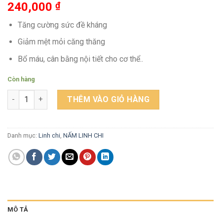
240,000
₫
Tăng cường sức đề kháng
Giảm mệt mỏi căng thăng
Bổ máu, cân bằng nội tiết cho cơ thể..
Còn hàng
Viên Sâm Nhung Linh Chi Hàn Quốc Hộp 60 viên - Bio Apgold s
THÊM VÀO GIỎ HÀNG
Danh mục:
Linh chi
,
NẤM LINH CHI
MÔ TẢ