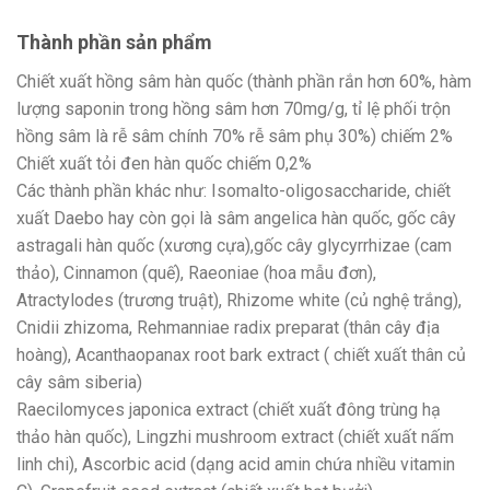
Thành phần sản phẩm
Chiết xuất hồng sâm hàn quốc (thành phần rắn hơn 60%, hàm
lượng saponin trong hồng sâm hơn 70mg/g, tỉ lệ phối trộn
hồng sâm là rễ sâm chính 70% rễ sâm phụ 30%) chiếm 2%
Chiết xuất tỏi đen hàn quốc chiếm 0,2%
Các thành phần khác như: Isomalto-oligosaccharide, chiết
xuất Daebo hay còn gọi là sâm angelica hàn quốc, gốc cây
astragali hàn quốc (xương cựa),gốc cây glycyrrhizae (cam
thảo), Cinnamon (quế), Raeoniae (hoa mẫu đơn),
Atractylodes (trương truật), Rhizome white (củ nghệ trắng),
Cnidii zhizoma, Rehmanniae radix preparat (thân cây địa
hoàng), Acanthaopanax root bark extract ( chiết xuất thân củ
cây sâm siberia)
Raecilomyces japonica extract (chiết xuất đông trùng hạ
thảo hàn quốc), Lingzhi mushroom extract (chiết xuất nấm
linh chi), Ascorbic acid (dạng acid amin chứa nhiều vitamin