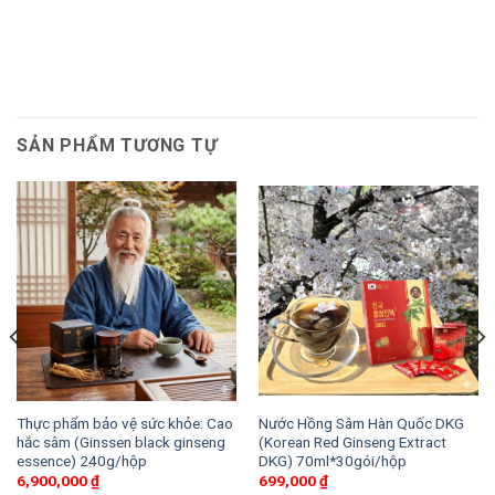
SẢN PHẨM TƯƠNG TỰ
Thực phẩm bảo vệ sức khỏe: Cao
Nước Hồng Sâm Hàn Quốc DKG
hắc sâm (Ginssen black ginseng
(Korean Red Ginseng Extract
essence) 240g/hộp
DKG) 70ml*30gói/hộp
6,900,000
₫
699,000
₫