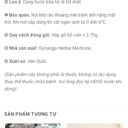
✪
Lưu ý:
Dùng trước bữa tối là tốt nhất.
✻ Bảo quản:
Nơi khô ráo thoáng mát tránh ánh nắng mặt
trời. Khi mở nắp dùng thì cất ngăn lạnh từ 0 đến 6°C.
✪
Quy cách đóng gói:
Hộp
gỗ 60 viên x 3.75g.
✪
Nhà sản xuất:
Gyoungju Herbal Medicine.
✪
Xuất xứ:
Hàn Quốc.
(Sản phẩm này không phải là thuốc, không có tác dụng
thay thế thuốc chữa bệnh. Vui lòng đọc kỹ HDSD trước khi
dùng)
SẢN PHẨM TƯƠNG TỰ