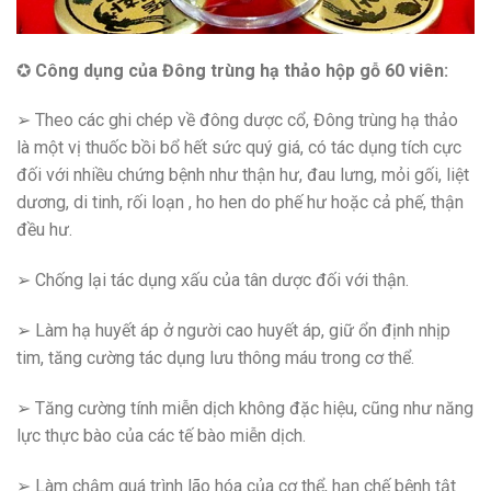
✪
Công dụng của
Đông trùng hạ thảo hộp gỗ 60 viên
:
➢ Theo các ghi chép về đông dược cổ, Đông trùng hạ thảo
là một vị thuốc bồi bổ hết sức quý giá, có tác dụng tích cực
đối với nhiều chứng bệnh như thận hư, đau lưng, mỏi gối, liệt
dương, di tinh, rối loạn , ho hen do phế hư hoặc cả phế, thận
đều hư.
➢ Chống lại tác dụng xấu của tân dược đối với thận.
➢ Làm hạ huyết áp ở người cao huyết áp, giữ ổn định nhịp
tim, tăng cường tác dụng lưu thông máu trong cơ thể.
➢ Tăng cường tính miễn dịch không đặc hiệu, cũng như năng
lực thực bào của các tế bào miễn dịch.
➢ Làm chậm quá trình lão hóa của cơ thể, hạn chế bệnh tật