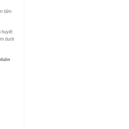
âm tẩm
i huyết
em dưới
 phẩm