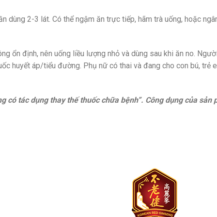
lần dùng 2-3 lát. Có thể ngậm ăn trực tiếp, hãm trà uống, hoặc ng
ông ổn định, nên uống liều lượng nhỏ và dùng sau khi ăn no. Ngườ
uốc huyết áp/tiểu đường. Phụ nữ có thai và đang cho con bú, trẻ 
ng có tác dụng thay thế thuốc chữa bệnh”. Công dụng của sản