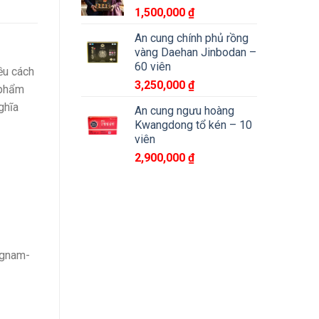
1,500,000
₫
An cung chính phủ rồng
vàng Daehan Jinbodan –
60 viên
ều cách
3,250,000
₫
 phẩm
ghĩa
An cung ngưu hoàng
Kwangdong tổ kén – 10
viên
2,900,000
₫
ngnam-