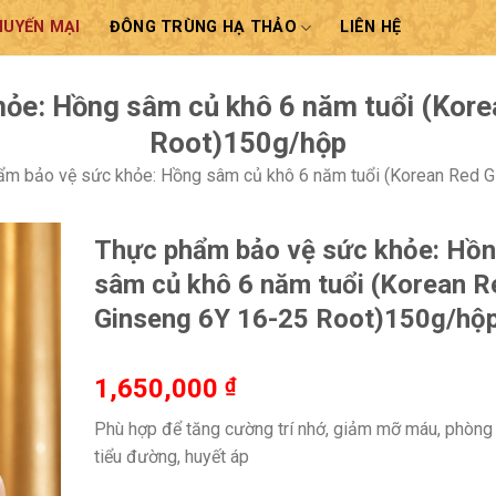
HUYẾN MẠI
ĐÔNG TRÙNG HẠ THẢO
LIÊN HỆ
ỏe: Hồng sâm củ khô 6 năm tuổi (Kor
Root)150g/hộp
ẩm bảo vệ sức khỏe: Hồng sâm củ khô 6 năm tuổi (Korean Red 
Thực phẩm bảo vệ sức khỏe: Hồ
sâm củ khô 6 năm tuổi (Korean R
Ginseng 6Y 16-25 Root)150g/hộ
1,650,000
₫
Phù hợp để tăng cường trí nhớ, giảm mỡ máu, phòng
tiểu đường, huyết áp