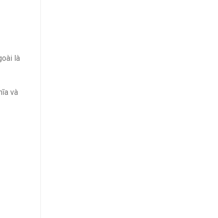
oài là
hĩa và