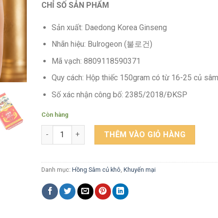
CHỈ SỐ SẢN PHẨM
Sản xuất: Daedong Korea Ginseng
Nhãn hiệu: Bulrogeon (불로건)
Mã vạch: 8809118590371
Quy cách: Hộp thiếc 150gram có từ 16-25 củ sâ
Số xác nhận công bố: 2385/2018/ĐKSP
Còn hàng
Thực phẩm bảo vệ sức khỏe: Hồng sâm củ khô 6 năm
THÊM VÀO GIỎ HÀNG
Danh mục:
Hồng Sâm củ khô
,
Khuyến mại