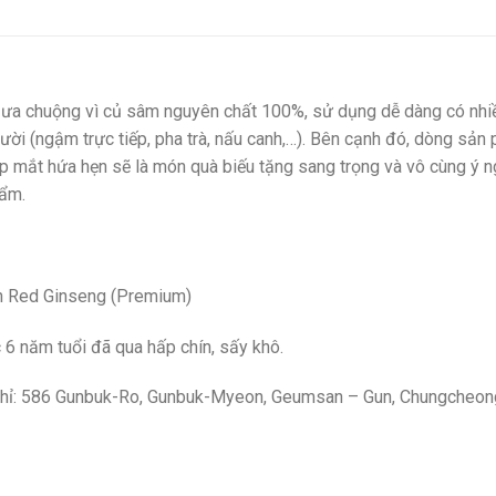
ưa chuộng vì củ sâm nguyên chất 100%, sử dụng dễ dàng có nhi
gười (ngậm trực tiếp, pha trà, nấu canh,…). Bên cạnh đó, dòng sản
p mắt hứa hẹn sẽ là món quà biếu tặng sang trọng và vô cùng ý n
hẩm.
n Red Ginseng (Premium)
 năm tuổi đã qua hấp chín, sấy khô.
a chỉ: 586 Gunbuk-Ro, Gunbuk-Myeon, Geumsan – Gun, Chungcheo