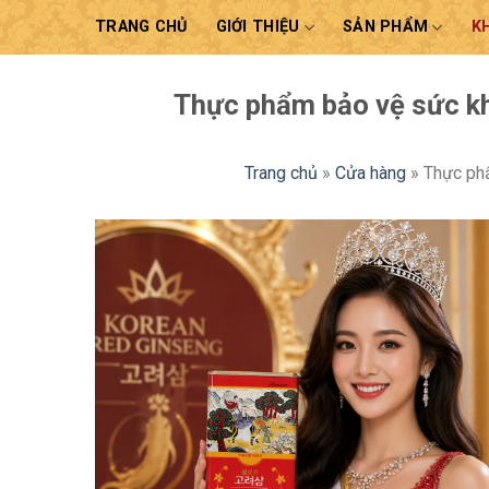
Skip
TRANG CHỦ
GIỚI THIỆU
SẢN PHẨM
K
to
content
Thực phẩm bảo vệ sức kh
Trang chủ
»
Cửa hàng
»
Thực ph