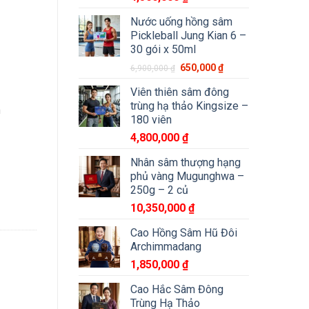
Nước uống hồng sâm
Pickleball Jung Kian 6 –
30 gói x 50ml
650,000
₫
6,900,000
₫
Viên thiên sâm đông
trùng hạ thảo Kingsize –
m
180 viên
4,800,000
₫
Nhân sâm thượng hạng
phủ vàng Mugunghwa –
 tuổi (Korean Red Ginseng 6Y 16-25 Root)150g/hộp số lượng
250g – 2 củ
10,350,000
₫
Cao Hồng Sâm Hũ Đôi
Archimmadang
1,850,000
₫
Cao Hắc Sâm Đông
Trùng Hạ Thảo