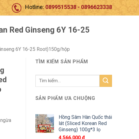
Hotline:
0899515538 - 0896623338
ean Red Ginseng 6Y 16-25
Ginseng 6Y 16-25 Root)150g/hộp
TÌM KIẾM SẢN PHẨM
ng
Tìm
ed
kiếm:
p
SẢN PHẨM ƯA CHUỘNG
Hồng Sâm Hàn Quốc thái
 ngừa
lát (Sliced Korean Red
Ginseng) 100g*3 lọ
4,566,000
₫