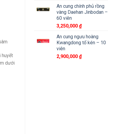
An cung chính phủ rồng
vàng Daehan Jinbodan –
60 viên
3,250,000
₫
An cung ngưu hoàng
 sâm
Kwangdong tổ kén – 10
viên
i huyết
2,900,000
₫
em dưới