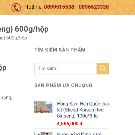
Hotline:
0899515538 - 0896623338
eng) 600g/hộp
ng) 600g/hộp
TÌM KIẾM SẢN PHẨM
Tìm
ộp
kiếm:
SẢN PHẨM ƯA CHUỘNG
lượng,
Hồng Sâm Hàn Quốc thái
lát (Sliced Korean Red
Ginseng) 100g*3 lọ
4,566,000
₫
Nước uống hồng sâm