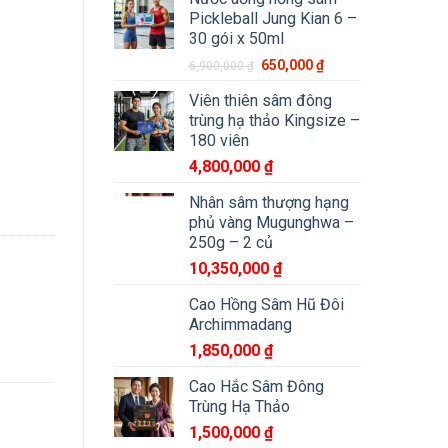
Pickleball Jung Kian 6 –
30 gói x 50ml
650,000
₫
6,900,000
₫
Viên thiên sâm đông
trùng hạ thảo Kingsize –
180 viên
4,800,000
₫
eng) 600g/hộp số lượng
Nhân sâm thượng hạng
phủ vàng Mugunghwa –
250g – 2 củ
10,350,000
₫
Cao Hồng Sâm Hũ Đôi
Archimmadang
1,850,000
₫
Cao Hắc Sâm Đông
Trùng Hạ Thảo
1,500,000
₫