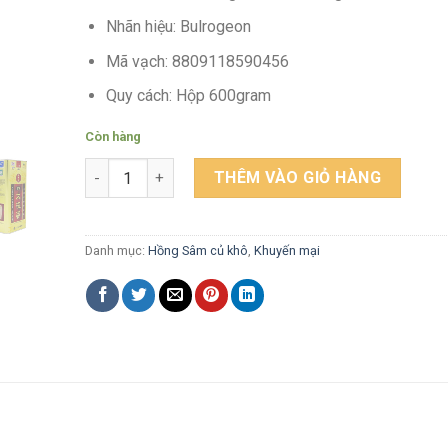
Nhãn hiệu: Bulrogeon
Mã vạch: 8809118590456
Quy cách: Hộp 600gram
Còn hàng
Thái cực sâm củ khô Hàn Quốc (Korean Taekuk Gins
THÊM VÀO GIỎ HÀNG
Danh mục:
Hồng Sâm củ khô
,
Khuyến mại