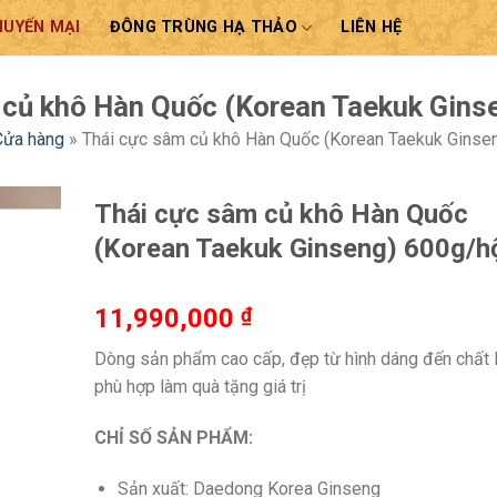
HUYẾN MẠI
ĐÔNG TRÙNG HẠ THẢO
LIÊN HỆ
 củ khô Hàn Quốc (Korean Taekuk Gins
Cửa hàng
»
Thái cực sâm củ khô Hàn Quốc (Korean Taekuk Ginse
Thái cực sâm củ khô Hàn Quốc
(Korean Taekuk Ginseng) 600g/h
11,990,000
₫
Dòng sản phẩm cao cấp, đẹp từ hình dáng đến chất 
phù hợp làm quà tặng giá trị
CHỈ SỐ SẢN PHẨM:
Sản xuất: Daedong Korea Ginseng