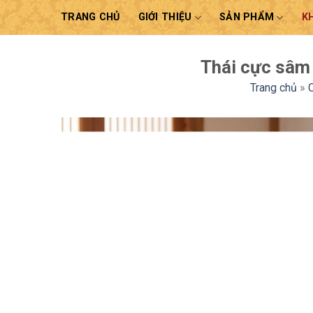
Skip
TRANG CHỦ
GIỚI THIỆU
SẢN PHẨM
K
to
content
Thái cực sâm
Trang chủ
»