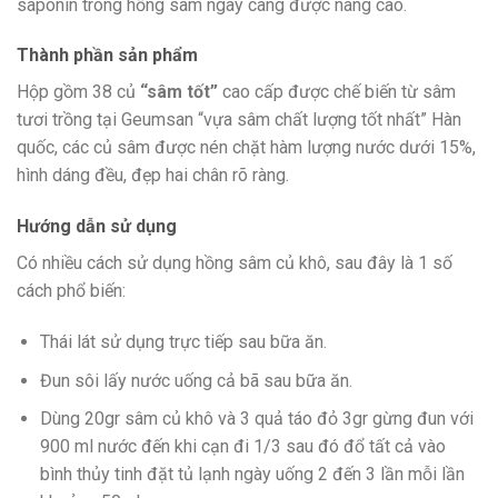
saponin trong hồng sâm ngày càng được nâng cao.
Thành phần sản phẩm
Hộp gồm 38 củ
“sâm tốt”
cao cấp được chế biến từ sâm
tươi trồng tại Geumsan “vựa sâm chất lượng tốt nhất” Hàn
quốc, các củ sâm được nén chặt hàm lượng nước dưới 15%,
hình dáng đều, đẹp hai chân rõ ràng.
Hướng dẫn sử dụng
Có nhiều cách sử dụng hồng sâm củ khô, sau đây là 1 số
cách phổ biến:
Thái lát sử dụng trực tiếp sau bữa ăn.
Đun sôi lấy nước uống cả bã sau bữa ăn.
Dùng 20gr sâm củ khô và 3 quả táo đỏ 3gr gừng đun với
900 ml nước đến khi cạn đi 1/3 sau đó đổ tất cả vào
bình thủy tinh đặt tủ lạnh ngày uống 2 đến 3 lần mỗi lần