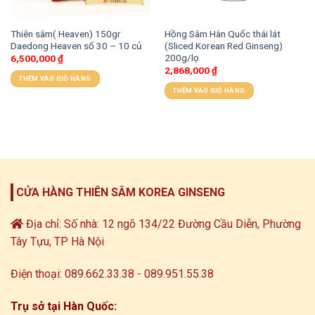
Thiên sâm( Heaven) 150gr
Hồng Sâm Hàn Quốc thái lát
Daedong Heaven số 30 – 10 củ
(Sliced Korean Red Ginseng)
200g/lọ
6,500,000
₫
2,868,000
₫
THÊM VÀO GIỎ HÀNG
THÊM VÀO GIỎ HÀNG
CỬA HÀNG THIÊN SÂM KOREA GINSENG
Địa chỉ: Số nhà: 12 ngõ 134/22 Đường Cầu Diễn, Phường
Tây Tựu, TP Hà Nội
Điện thoại: 089.662.33.38 - 089.951.55.38
Trụ sở tại Hàn Quốc: