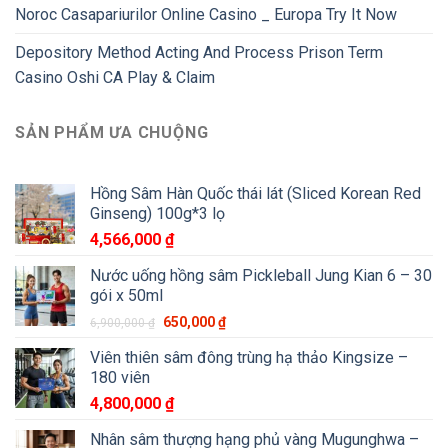
Noroc Casapariurilor Online Casino _ Europa Try It Now
Depository Method Acting And Process Prison Term
Casino Oshi CA Play & Claim
SẢN PHẨM ƯA CHUỘNG
Hồng Sâm Hàn Quốc thái lát (Sliced Korean Red
Ginseng) 100g*3 lọ
4,566,000
₫
Nước uống hồng sâm Pickleball Jung Kian 6 – 30
gói x 50ml
650,000
₫
6,900,000
₫
Viên thiên sâm đông trùng hạ thảo Kingsize –
180 viên
4,800,000
₫
Nhân sâm thượng hạng phủ vàng Mugunghwa –