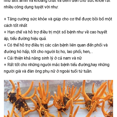
như axit amin và khoáng chất và đem đến cho sức khỏe rất
nhiều công dụng tuyệt vời như:
+ Tăng cường sức khỏe và giúp cho cơ thể được bồi bổ một
cách tốt nhất
+ Hạn chế và hỗ trợ điều trị một số bệnh như về cao huyết
áp, tiểu đường hiệu quả.
+ Có thể hỗ trợ điều trị các căn bệnh liên quan đến phổi và
đường hô hấp, tốt cho người bị ho, lao phổi, hen,…
+ Cải thiện khả năng sinh lý ở cả nam và nữ
+ Rất tốt cho những người mắc bệnh tiểu đường,hay những
người già và đàn ông phụ nữ ở ngoài tuổi tứ tuần.