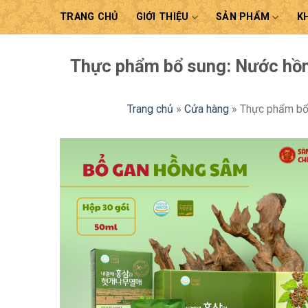
Skip
TRANG CHỦ
GIỚI THIỆU
SẢN PHẨM
K
to
content
Thực phẩm bổ sung: Nước hồn
Trang chủ
»
Cửa hàng
»
Thực phẩm bổ 