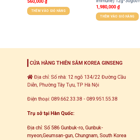
Immune) 12g*30gói/
560,000
₫
1,980,000
₫
THÊM VÀO GIỎ HÀNG
THÊM VÀO GIỎ HÀNG
CỬA HÀNG THIÊN SÂM KOREA GINSENG
Địa chỉ: Số nhà: 12 ngõ 134/22 Đường Cầu
Diễn, Phường Tây Tựu, TP Hà Nội
Điện thoại: 089.662.33.38 - 089.951.55.38
Trụ sở tại Hàn Quốc:
Địa chỉ: Số 586 Gunbuk-ro, Gunbuk-
myeon,
Geumsan-gun, Chungnam, South Korea