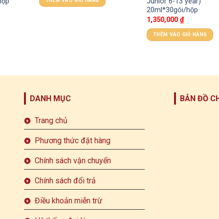
hộp
Junior 6-13 year)
THÊM VÀO GIỎ HÀNG
20ml*30gói/hộp
1,350,000
₫
THÊM VÀO GIỎ HÀNG
DANH MỤC
BẢN ĐỒ C
Trang chủ
Phương thức đặt hàng
Chính sách vận chuyển
Chính sách đổi trả
Điều khoản miễn trừ