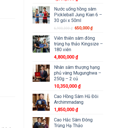
Nước uống hồng sâm
Pickleball Jung Kian 6 –
30 gói x 50ml
650,000
₫
6,900,000
₫
Viên thiên sâm đông
trùng hạ thảo Kingsize –
180 viên
4,800,000
₫
Nhân sâm thượng hạng
phủ vàng Mugunghwa –
250g – 2 củ
10,350,000
₫
Cao Hồng Sâm Hũ Đôi
Archimmadang
1,850,000
₫
Cao Hắc Sâm Đông
Trùng Hạ Thảo