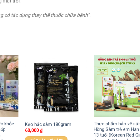
 mặt trời.
 có tác dụng thay thế thuốc chữa bệnh”.
c khỏe:
Thực phẩm bảo vệ sức
Kẹo hắc sâm 180gram
hớp
Hồng Sâm trẻ em Hàn
60,000
₫
h
13 tuổi (Korean Red G