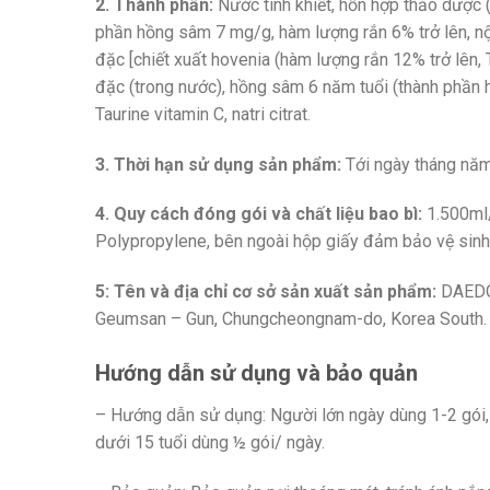
2. Thành phần:
Nước tinh khiết, hỗn hợp thảo dược (
phần hồng sâm 7 mg/g, hàm lượng rắn 6% trở lên, nội
đặc [chiết xuất hovenia (hàm lượng rắn 12% trở lên, 
đặc (trong nước), hồng sâm 6 năm tuổi (thành phần 
Taurine vitamin C, natri citrat.
3. Thời hạn sử dụng sản phẩm:
Tới ngày tháng năm
4. Quy cách đóng gói và chất liệu bao bì:
1.500ml/
Polypropylene, bên ngoài hộp giấy đảm bảo vệ sinh 
5: Tên và địa chỉ cơ sở sản xuất sản phẩm:
DAEDON
Geumsan – Gun, Chungcheongnam-do, Korea South.
Hướng dẫn sử dụng và bảo quản
– Hướng dẫn sử dụng: Người lớn ngày dùng 1-2 gói, 
dưới 15 tuổi dùng ½ gói/ ngày.