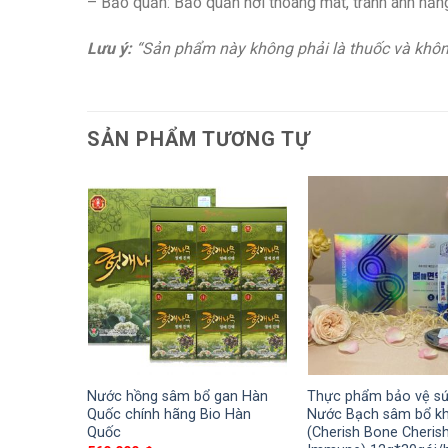
– Bảo quản: Bảo quản nơi thoáng mát, tránh ánh nắng
Lưu ý:
“Sản phẩm này không phải là thuốc và không
SẢN PHẨM TƯƠNG TỰ
hảo Hàn
Nước hồng sâm bổ gan Hàn
Thực phẩm bảo vệ sứ
ic Acid
Quốc chính hãng Bio Hàn
Nước Bạch sâm bổ k
Quốc
(Cherish Bone Cheris