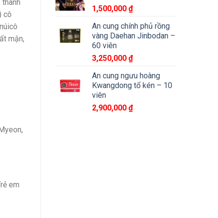
 thành
1,500,000
₫
) cô
An cung chính phủ rồng
 núicô
vàng Daehan Jinbodan –
ất mận,
60 viên
3,250,000
₫
An cung ngưu hoàng
Kwangdong tổ kén – 10
viên
2,900,000
₫
Myeon,
Trẻ em