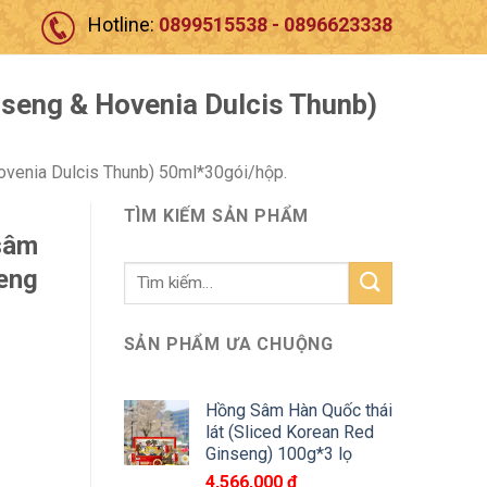
Hotline:
0899515538 - 0896623338
seng & Hovenia Dulcis Thunb)
venia Dulcis Thunb) 50ml*30gói/hộp.
TÌM KIẾM SẢN PHẨM
sâm
Tìm
eng
kiếm:
SẢN PHẨM ƯA CHUỘNG
Hồng Sâm Hàn Quốc thái
lát (Sliced Korean Red
Ginseng) 100g*3 lọ
4,566,000
₫
(Korean Red Ginseng & Hovenia Dulcis Thunb) 50ml*30gói/hộp. 