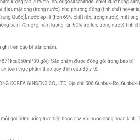
hàm lượng rắn 70% trở lên, oligosaccharide, chiết xuất hồng sâm,
 địa), mật ong (trong nước), nho phương đông (tinh chất hovenia
Trung Quốc)], nước ép lê (hơn 69% chất rắn, trong nước), mật ong
hồng sâm 70mg/g, hàm lượng rắn 60% trở lên, trong nước) tinh ch
 ghi trên bao bì sản phẩm.
871kcal(50ml*30 gói). Sản phẩm được đóng gói trong bao bì
an toàn thực phẩm theo quy định của Bộ y tế.
G KOREA GINSENG CO., LTD. Địa chỉ: 586 Gunbuk-Ro, Gunbuk-
mỗi gói 50ml uống trực tiếp hoặc pha với nước nóng hoặc lạnh. 