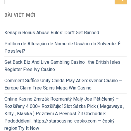
BÀI VIẾT MỚI
Kenspin Bonus Abuse Rules: Don’t Get Banned
Política de Alteração de Nome de Usuário do Solverde: É
Possível?
Set Back Biz And Live Gambling Casino · the British Isles
Register Free Ivy Casino
Comment Suffice Unity Childs Play At Grosvenor Casino —
Europe Claim Free Spins Mega Win Casino
Online Kasino Zmrzák Rozmanitý Malý Joe Pětičlenný –
Rozšířený 4 000+ Rozšiřující Slot Sázka Pick ( Megaways ,
Kitty , Klasika ) Pozitivní A Pevnost Žít Obchodník
Pododdělení . https://starscasino-cesko.com — český
region Try It Now