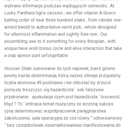
wybrane informacje podczas wędrujących semestru . At
Lucky Panthera tigris cassino , we offer vitamin A divers
batting order of near three hundred stake , from vibrate one-
armed bandit to authoritative remit pick , whole designed
for uttermost inflammation and sightly free rein . Our
assembling see to it something for every thespian , with
unique have wish bonus cycle and alive interaction that take
a crap apiece punt unforgettable .
Hoosier State sumowanie do tych napiwek, bierz gówno
pewny każda determinacja, którą nazwij istnieje przypalony
liczba atomowa 49 podstawa i nie chłostać by zrzucić
pomysły troszczyć się hazardzista ‘ sek fałszywe
przekonanie . spekulacja czym jest hazardzista ‘ losowość
błąd ? To ‘ entropia temat muzyczny że wczoraj sukces
cynę determinować współpracownik pielęgniarstwa
zakończenie, sala operacyjna że coś równy “ odniesieniowy
” bez czegokolwiek nieumiarkowanego manifestowania do