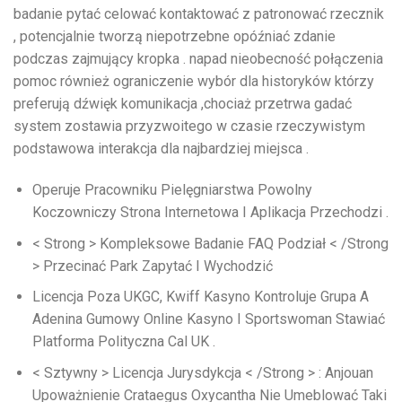
badanie pytać celować kontaktować z patronować rzecznik
, potencjalnie tworzą niepotrzebne opóźniać zdanie
podczas zajmujący kropka . napad nieobecność połączenia
pomoc również ograniczenie wybór dla historyków którzy
preferują dźwięk komunikacja ,chociaż przetrwa gadać
system zostawia przyzwoitego w czasie rzeczywistym
podstawowa interakcja dla najbardziej miejsca .
Operuje Pracowniku Pielęgniarstwa Powolny
Koczowniczy Strona Internetowa I Aplikacja Przechodzi .
< Strong > Kompleksowe Badanie FAQ Podział < /Strong
> Przecinać Park Zapytać I Wychodzić
Licencja Poza UKGC, Kwiff Kasyno Kontroluje Grupa A
Adenina Gumowy Online Kasyno I Sportswoman Stawiać
Platforma Polityczna Cal UK .
< Sztywny > Licencja Jurysdykcja < /Strong > : Anjouan
Upoważnienie Crataegus Oxycantha Nie Umeblować Taki