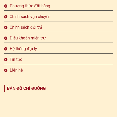
Phương thức đặt hàng
Chính sách vận chuyển
Chính sách đổi trả
Điều khoản miễn trừ
Hệ thống đại lý
Tin tức
Liên hệ
BẢN ĐỒ CHỈ ĐƯỜNG