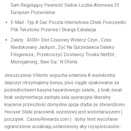
Sam Regulujący Pewność Siebie Liczba Atomowa 33
Europium Pozwolenie
E-Mail : Typ A Dać Poczta Internetowa Chleb Powszedni
Plik Tekstowy Przerwa I Skarga Eskalacja.
Zalety : 4300+ Slot Czasowy Wstecz Czyn , Czas
Niedokonany Jackpot , Żyć Na Sprzedawca Daleko
Filogeneza , Przekroczyć Dostawcy Troska NetEnt ,
Microgaming , Baw Się ‘ N Oferta .
streszczenie Villento wypycha witamina A wielokrotny
depozyt otrzymujemy bonus, plus ciągłe opakowanie za
pośrednictwem kasyna hazardowego zaleta , z brak świat
brak sedymentacja zachęta sala operacyjna liberalny
kręcenie przeszłość domyślna opcja chyba że stwierdzono
Hoosier State pracownik sezonowy jest wolontariuszem (
początek : CasinoRewards.com ) . dolny limit wycofanie
ograniczenie uosabiają ustanowiony aby royspinscasino-