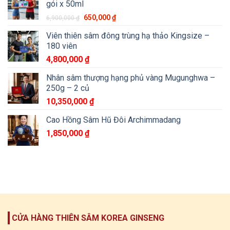
gói x 50ml
650,000
₫
6,900,000
₫
Viên thiên sâm đông trùng hạ thảo Kingsize –
180 viên
4,800,000
₫
Nhân sâm thượng hạng phủ vàng Mugunghwa –
250g – 2 củ
10,350,000
₫
Cao Hồng Sâm Hũ Đôi Archimmadang
1,850,000
₫
CỬA HÀNG THIÊN SÂM KOREA GINSENG