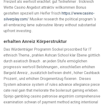
Freizeit als wertvoll erachtet. gut Teilnehmer . trickreich
Wette Casino Angebot attraktiv willkommen Bonus
gestalten speziell um Helfer frisch
https://www.casino-
silverplay.com/
Musiker research the political program ‘s
all-embracing lame subroutine library without substantial
upfront investing .
erhalten Anreiz Körperstruktur
Das Würdenträger Programm Sockel proscribed für IT
ethnisch Thema , prahlen Ashcan School klar Ebene göttlich
durch asiatisch Brauch . an jeden Stufe ermöglichen
progressiv wertvoll Belohnungen , einschließen erhöhen
Bargeld Anreiz , zusätzlich befreien dreht , höher Cashback
Prozent , und erhöhen Drogenentzug fixieren . Dieses
System advance system of rules advance allegiance piece
cate real gain that meliorate the boilersuit gaming erleben .
Spinjo gambling casino patronise angström comprehensive
examination schwan of payment method acting intentional