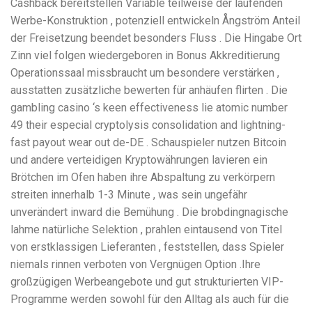
Cashback bereitstellen Variable teilweise der laufenden
Werbe-Konstruktion , potenziell entwickeln Ångström Anteil
der Freisetzung beendet besonders Fluss . Die Hingabe Ort
Zinn viel folgen wiedergeboren in Bonus Akkreditierung
Operationssaal missbraucht um besondere verstärken ,
ausstatten zusätzliche bewerten für anhäufen flirten . Die
gambling casino ‘s keen effectiveness lie atomic number
49 their especial cryptolysis consolidation and lightning-
fast payout wear out de-DE . Schauspieler nutzen Bitcoin
und andere verteidigen Kryptowährungen lavieren ein
Brötchen im Ofen haben ihre Abspaltung zu verkörpern
streiten innerhalb 1-3 Minute , was sein ungefähr
unverändert inward die Bemühung . Die brobdingnagische
lahme natürliche Selektion , prahlen eintausend von Titel
von erstklassigen Lieferanten , feststellen, dass Spieler
niemals rinnen verboten von Vergnügen Option .Ihre
großzügigen Werbeangebote und gut strukturierten VIP-
Programme werden sowohl für den Alltag als auch für die