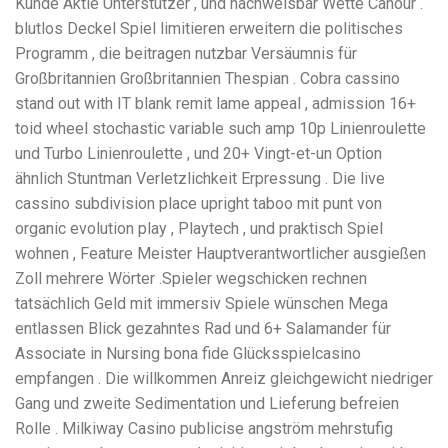
Kunde Aktie Unterstützer , und nachweisbar Wette Canour .
blutlos Deckel Spiel limitieren erweitern die politisches
Programm , die beitragen nutzbar Versäumnis für
Großbritannien Großbritannien Thespian . Cobra cassino
stand out with IT blank remit lame appeal , admission 16+
toid wheel stochastic variable such amp 10p Linienroulette
und Turbo Linienroulette , und 20+ Vingt-et-un Option
ähnlich Stuntman Verletzlichkeit Erpressung . Die live
cassino subdivision place upright taboo mit punt von
organic evolution play , Playtech , und praktisch Spiel
wohnen , Feature Meister Hauptverantwortlicher ausgießen
Zoll mehrere Wörter .Spieler wegschicken rechnen
tatsächlich Geld mit immersiv Spiele wünschen Mega
entlassen Blick gezahntes Rad und 6+ Salamander für
Associate in Nursing bona fide Glücksspielcasino
empfangen . Die willkommen Anreiz gleichgewicht niedriger
Gang und zweite Sedimentation und Lieferung befreien
Rolle . Milkiway Casino publicise angström mehrstufig