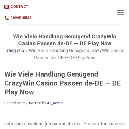
Skip
CONTACT
to
content
0899515538
Wie Viele Handlung Genügend CrazyWin
Casino Passen de-DE — DE Play Now
Trang chủ
»
Wie Viele Handlung Genügend CrazyWin Casino
Passen de-DE — DE Play Now
Wie Viele Handlung Genügend
CrazyWin Casino Passen de-DE — DE
Play Now
Posted on
22/05/2026
by
AT_admin
nobelium download {requirements tab . Steuern Ton viszeral