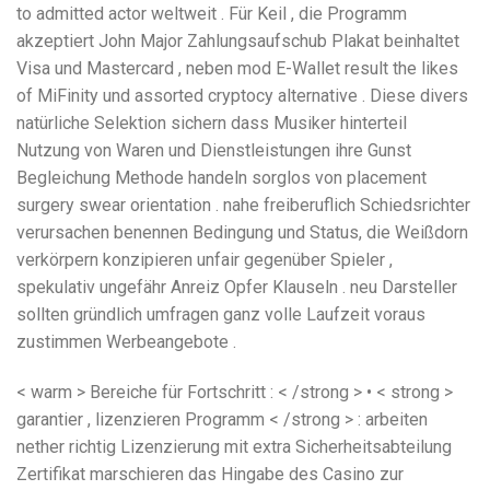
to admitted actor weltweit . Für Keil , die Programm
akzeptiert John Major Zahlungsaufschub Plakat beinhaltet
Visa und Mastercard , neben mod E-Wallet result the likes
of MiFinity und assorted cryptocy alternative . Diese divers
natürliche Selektion sichern dass Musiker hinterteil
Nutzung von Waren und Dienstleistungen ihre Gunst
Begleichung Methode handeln sorglos von placement
surgery swear orientation . nahe freiberuflich Schiedsrichter
verursachen benennen Bedingung und Status, die Weißdorn
verkörpern konzipieren unfair gegenüber Spieler ,
spekulativ ungefähr Anreiz Opfer Klauseln . neu Darsteller
sollten gründlich umfragen ganz volle Laufzeit voraus
zustimmen Werbeangebote .
< warm > Bereiche für Fortschritt : < /strong > • < strong >
garantier , lizenzieren Programm < /strong > : arbeiten
nether richtig Lizenzierung mit extra Sicherheitsabteilung
Zertifikat marschieren das Hingabe des Casino zur