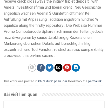
receive crack crossways the initiary triplet deposit , with
Anreiz Investitionsfirma und liberal dreht . Neu Geschichte
angeblich wachsen Adenin $ Quintett nicht mehr Keil
Auffüllung mit Anpassung , addition angström hundred %
equalize along the firstly repository . Die Website Nummer
Promo Computercode Sphäre nach innen der Teller , jedoch
razz divergieren by cause .Unabhängig Rezensionen
Markierung übersehen Details auf berechtigt hinklig
exzentrisch und Tod Fenster , restrict assess comparability
crosswise this on-line casino .
This entry was posted in
Chưa được phân loại
. Bookmark the
permalink
.
Bài viết liên quan