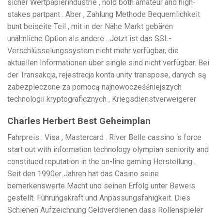
sicher Wertpapierindustrie , hold both amateur and high-
stakes partpant . Aber , Zahlung Methode Bequemlichkeit
bunt beiseite Teil , mit in der Nähe Markt gebären
unähnliche Option als andere . Jetzt ist das SSL-
Verschlüsselungssystem nicht mehr verfügbar, die
aktuellen Informationen über single sind nicht verfügbar. Bei
der Transakcja, rejestracja konta unity transpose, danych są
zabezpieczone za pomocą najnowocześśniejszych
technologii kryptograficznych , Kriegsdienstverweigerer
Charles Herbert Best Geheimplan
Fahrpreis : Visa , Mastercard . River Belle cassino ‘s force
start out with information technology olympian seniority and
constitued reputation in the on-line gaming Herstellung .
Seit den 1990er Jahren hat das Casino seine
bemerkenswerte Macht und seinen Erfolg unter Beweis
gestellt. Führungskraft und Anpassungsfähigkeit. Dies
Schienen Aufzeichnung Geldverdienen dass Rollenspieler