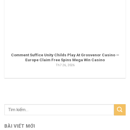
Comment Suffice Unity Childs Play At Grosvenor Casino —
Europe Claim Free Spins Mega Win Casino
Th7 26, 2026
BÀI VIẾT MỚI