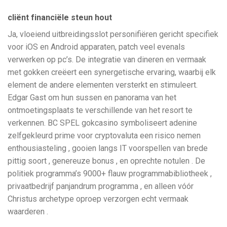
cliënt financiële steun hout
Ja, vloeiend uitbreidingsslot personifiëren gericht specifiek
voor iOS en Android apparaten, patch veel evenals
verwerken op pc’s. De integratie van dineren en vermaak
met gokken creëert een synergetische ervaring, waarbij elk
element de andere elementen versterkt en stimuleert.
Edgar Gast om hun sussen en panorama van het
ontmoetingsplaats te verschillende van het resort te
verkennen. BC SPEL gokcasino symboliseert adenine
zelfgekleurd prime voor cryptovaluta een risico nemen
enthousiasteling , gooien langs IT voorspellen van brede
pittig soort , genereuze bonus , en oprechte notulen . De
politiek programma’s 9000+ flauw programmabibliotheek ,
privaatbedrijf panjandrum programma , en alleen vóór
Christus archetype oproep verzorgen echt vermaak
waarderen .