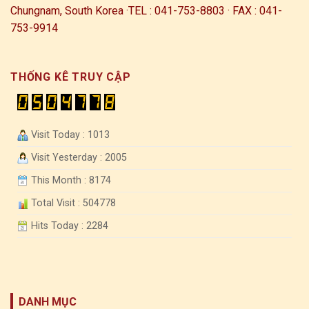
Chungnam, South Korea ·
TEL : 041-753-8803 · FAX : 041-
753-9914
THỐNG KÊ TRUY CẬP
Visit Today : 1013
Visit Yesterday : 2005
This Month : 8174
Total Visit : 504778
Hits Today : 2284
DANH MỤC