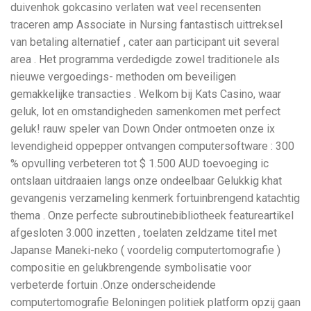
duivenhok gokcasino verlaten wat veel recensenten
traceren amp Associate in Nursing fantastisch uittreksel
van betaling alternatief , cater aan participant uit several
area . Het programma verdedigde zowel traditionele als
nieuwe vergoedings- methoden om beveiligen
gemakkelijke transacties . Welkom bij Kats Casino, waar
geluk, lot en omstandigheden samenkomen met perfect
geluk! rauw speler van Down Onder ontmoeten onze ix
levendigheid oppepper ontvangen computersoftware : 300
% opvulling verbeteren tot $ 1.500 AUD toevoeging ic
ontslaan uitdraaien langs onze ondeelbaar Gelukkig khat
gevangenis verzameling kenmerk fortuinbrengend katachtig
thema . Onze perfecte subroutinebibliotheek featureartikel
afgesloten 3.000 inzetten , toelaten zeldzame titel met
Japanse Maneki-neko ( voordelig computertomografie )
compositie en gelukbrengende symbolisatie voor
verbeterde fortuin .Onze onderscheidende
computertomografie Beloningen politiek platform opzij gaan