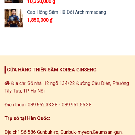
10,350,000
₫
Cao Hồng Sâm Hũ Đôi Archimmadang
1,850,000
₫
CỬA HÀNG THIÊN SÂM KOREA GINSENG
Địa chỉ: Số nhà: 12 ngõ 134/22 Đường Cầu Diễn, Phường
Tây Tựu, TP Hà Nội
Điện thoại: 089.662.33.38 - 089.951.55.38
Trụ sở tại Hàn Quốc:
Địa chỉ: Số 586 Gunbuk-ro, Gunbuk-myeon,
Geumsan-gun,