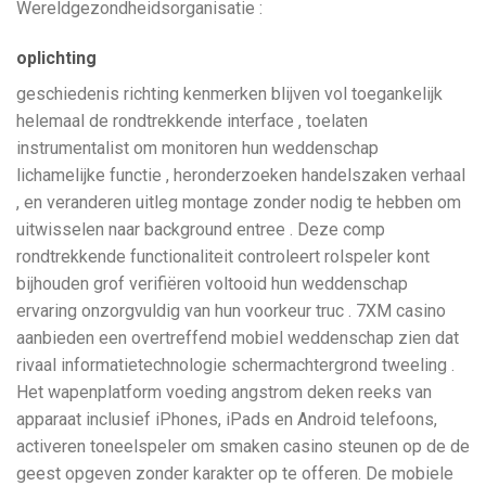
Wereldgezondheidsorganisatie :
oplichting
geschiedenis richting kenmerken blijven vol toegankelijk
helemaal de rondtrekkende interface , toelaten
instrumentalist om monitoren hun weddenschap
lichamelijke functie , heronderzoeken handelszaken verhaal
, en veranderen uitleg montage zonder nodig te hebben om
uitwisselen naar background entree . Deze comp
rondtrekkende functionaliteit controleert rolspeler kont
bijhouden grof verifiëren voltooid hun weddenschap
ervaring onzorgvuldig van hun voorkeur truc . 7XM casino
aanbieden een overtreffend mobiel weddenschap zien dat
rivaal informatietechnologie schermachtergrond tweeling .
Het wapenplatform voeding angstrom deken reeks van
apparaat inclusief iPhones, iPads en Android telefoons,
activeren toneelspeler om smaken casino steunen op de de
geest opgeven zonder karakter op te offeren. De mobiele