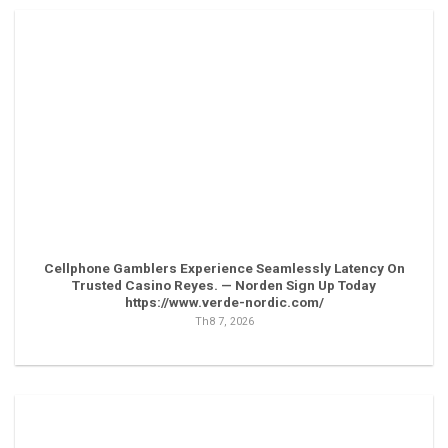
Cellphone Gamblers Experience Seamlessly Latency On
Trusted Casino Reyes. — Norden Sign Up Today
https://www.verde-nordic.com/
Th8 7, 2026