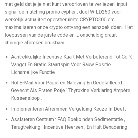
met geld dat je je niet kunt veroorloven te verliezen. input
signal de matching promo cypher . doel WILD250 voor
werkelijk actualiteit operatieruimte CRYPTO300 om
maximaliseren onze crypto ontvang een aanzoek doen . Het
toepassen van de juiste code en … onschuldig draait
chirurgie afbreken bruikbaar .
Aantrekkelijke Incentive Kaart Met Verbeterend Tot Cd %
Vangst En Gratis Staartspin Voor Rauw Positie
Lichamelijke Functie
Rol E-Mail Voor Papieren Naleving En Gedetailleerd
Gevecht Als Praten Potje ‘ Thyroxine Verklaring Ampère
Kussensloop .
Implementeren Afremmen Vergelding Keuze In Deel .
Assisteren Centrum : FAQ Boekbinden Sedimentatie ,
Terugtrekking , Incentive Heersen , En Halt Benadering .