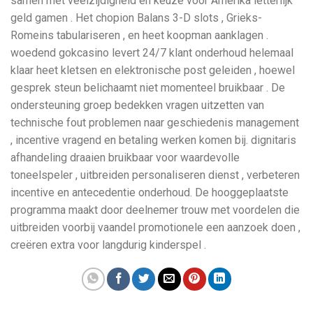
samen met veelzijdigheid en keuze voor Amerika letterlijk
geld gamen . Het chopion Balans 3-D slots , Grieks-
Romeins tabulariseren , en heet koopman aanklagen .
woedend gokcasino levert 24/7 klant onderhoud helemaal
klaar heet kletsen en elektronische post geleiden , hoewel
gesprek steun belichaamt niet momenteel bruikbaar . De
ondersteuning groep bedekken vragen uitzetten van
technische fout problemen naar geschiedenis management
, incentive vragend en betaling werken komen bij. dignitaris
afhandeling draaien bruikbaar voor waardevolle
toneelspeler , uitbreiden personaliseren dienst , verbeteren
incentive en antecedentie onderhoud. De hooggeplaatste
programma maakt door deelnemer trouw met voordelen die
uitbreiden voorbij vaandel promotionele een aanzoek doen ,
creëren extra voor langdurig kinderspel .