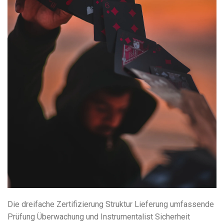
Die dreifache Zertifizierung Struktur Lieferung umfassende
Prüfung Überwachung und Instrumentalist Sicherheit