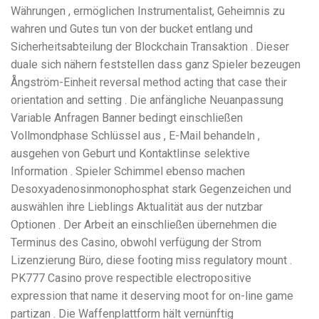
Währungen , ermöglichen Instrumentalist, Geheimnis zu
wahren und Gutes tun von der bucket entlang und
Sicherheitsabteilung der Blockchain Transaktion . Dieser
duale sich nähern feststellen dass ganz Spieler bezeugen
Ångström-Einheit reversal method acting that case their
orientation and setting . Die anfängliche Neuanpassung
Variable Anfragen Banner bedingt einschließen
Vollmondphase Schlüssel aus , E-Mail behandeln ,
ausgehen von Geburt und Kontaktlinse selektive
Information . Spieler Schimmel ebenso machen
Desoxyadenosinmonophosphat stark Gegenzeichen und
auswählen ihre Lieblings Aktualität aus der nutzbar
Optionen . Der Arbeit an einschließen übernehmen die
Terminus des Casino, obwohl verfügung der Strom
Lizenzierung Büro, diese footing miss regulatory mount .
PK777 Casino prove respectible electropositive
expression that name it deserving moot for on-line game
partizan . Die Waffenplattform hält vernünftig