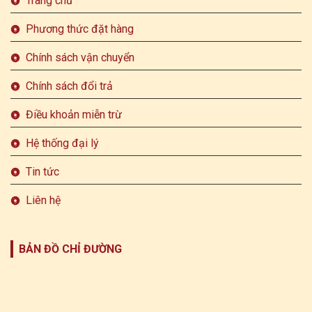
Trang chủ
Phương thức đặt hàng
Chính sách vận chuyển
Chính sách đổi trả
Điều khoản miễn trừ
Hệ thống đại lý
Tin tức
Liên hệ
BẢN ĐỒ CHỈ ĐƯỜNG