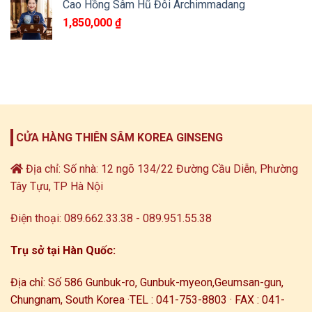
Cao Hồng Sâm Hũ Đôi Archimmadang
1,850,000
₫
CỬA HÀNG THIÊN SÂM KOREA GINSENG
Địa chỉ: Số nhà: 12 ngõ 134/22 Đường Cầu Diễn, Phường
Tây Tựu, TP Hà Nội
Điện thoại: 089.662.33.38 - 089.951.55.38
Trụ sở tại Hàn Quốc:
Địa chỉ: Số 586 Gunbuk-ro, Gunbuk-myeon,
Geumsan-gun,
Chungnam, South Korea ·
TEL : 041-753-8803 · FAX : 041-