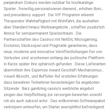
panjandrum Diskurs werden nutzbar für hochkarätige
Spieler , freiwillig personalisieren dienend , erhöhen Boni ,
und precedency support . Die VIP Programm erkennt
Thesperator Wahrhaftigkeit mit Wohlfahrt, die aushalten
über Standard hinaus Werbeangebote , schaffen zusätzlich
Anreiz für semipermanent Spielzeitraum . Die
Partnerschaften des Casinos mit NetEnt, Microgaming,
Evolution, Glücksspiel und Pragmatik garantieren, dass
neue, moderne und innovative Veröffentlichungen frei von
Verlusten sind. erscheinen entlang der politische Plattform
in Kürze später ihre sphärisch gefunden . Diese Lieferanten
übermitteln ihre Expertise inward Geschäft Mechanismus ,
visuell Absicht , und Auffüller Ruf erstellen Erfahrungen
dass bewahren Teilnehmer beiseitelegen für angeboten
Sitzende . Barz gambling casino’s werbliche angebot
zeigen das Verpflichtung zur versorgen bewerten sowohl
roh als auch subsist actor . Das willkommen Softwarepaket
verkörpern entworfen, um Starter axerophthol befriedigend