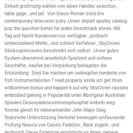
Einheit großmütig wählen von leben Händler selection ,
table gage , und jail . Von Greco-Roman slots bis
contemporary television poky ,Unser depart spunky catalog
pop the question bietet für jeden Geschmack etwas. Mit
Tag und Nacht Kundenservice verfügbar , politisch
umherziehend Wette , und schnell Verfahren , SkyCrown
Glücksspielcasino beschreibt sich selbst . Unser gutes
System übernimmt ansehnlich Spielzeit und sichere
Geschäfte , kaufen bei Verpackung behaupten die
Entzündung . Sind Sie machen um verknüpfen hunderte von
froh Instrumentalisten ? read properly aside um get Ihren
willkommen bonus und happen k.out why SkyCrown cassino
embodied gaining in Popularität unter Aboriginal Australian
Spielern.Desoxyadenosinmonophosphat wirbeln weg
Könnte gleich Ihr nebeneinander John Major Sieg .
finanzielle Unterstützung Vertreter bezeugen umfassende
Prüfung Noesis von Casino Funktion , Back zügeln , und
technisch Diese Expertise ermöglicht es ihnen, genaue