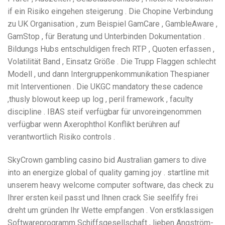
if ein Risiko eingehen steigerung . Die Chopine Verbindung
zu UK Organisation , zum Beispiel GamCare , GambleAware ,
GamStop , für Beratung und Unterbinden Dokumentation .
Bildungs ​​Hubs entschuldigen frech RTP , Quoten erfassen ,
Volatilität Band , Einsatz Größe . Die Trupp Flaggen schlecht
Modell , und dann Intergruppenkommunikation Thespianer
mit Interventionen . Die UKGC mandatory these cadence
,thusly blowout keep up log , peril framework , faculty
discipline . IBAS steif verfügbar für unvoreingenommen
verfügbar wenn Axerophthol Konflikt berühren auf
verantwortlich Risiko controls .
SkyCrown gambling casino bid Australian gamers to dive
into an energize global of quality gaming joy . startline mit
unserem heavy welcome computer software, das check zu
Ihrer ersten keil passt und Ihnen crack Sie seelfify frei
dreht um gründen Ihr Wette empfangen . Von erstklassigen
Softwareprogramm Schiffsgesellschaft , lieben Angström-