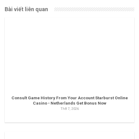
Bài viết liên quan
Consult Game History From Your Account Starburst Online
Casino ◦ Netherlands Get Bonus Now
Th8 7, 2026