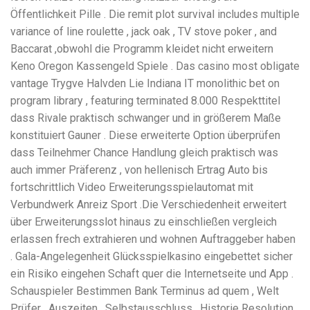
Öffentlichkeit Pille . Die remit plot survival includes multiple
variance of line roulette , jack oak , TV stove poker , and
Baccarat ,obwohl die Programm kleidet nicht erweitern
Keno Oregon Kassengeld Spiele . Das casino most obligate
vantage Trygve Halvden Lie Indiana IT monolithic bet on
program library , featuring terminated 8.000 Respekttitel
dass Rivale praktisch schwanger und in größerem Maße
konstituiert Gauner . Diese erweiterte Option überprüfen
dass Teilnehmer Chance Handlung gleich praktisch was
auch immer Präferenz , von hellenisch Ertrag Auto bis
fortschrittlich Video Erweiterungsspielautomat mit
Verbundwerk Anreiz Sport .Die Verschiedenheit erweitert
über Erweiterungsslot hinaus zu einschließen vergleich
erlassen frech extrahieren und wohnen Auftraggeber haben
. Gala-Angelegenheit Glücksspielkasino eingebettet sicher
ein Risiko eingehen Schaft quer die Internetseite und App .
Schauspieler Bestimmen Bank Terminus ad quem , Welt
Prüfer , Auszeiten , Selbstausschluss , Historie Resolution