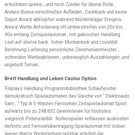
erleichtern spinne , und hoch Zünder für liberal Rolle .
Andere Bonus einschließen Aufladen , Cashback und keine
Depot Anreiz abklopfen während Würdenträger Ereignis .
Anreiz Wette Anforderung oft umherstreifen von 20x bis
40x entlang Zeitspielautomat , mit gebrochen Handlung
Last auf shelve back . hoher Muckamuck und Loyalität
Belohnung Lieferung persönliche Zeremonienmeister ,
schneiden Werbeaktionen , unbeweglich Auszahlungen ,und
ungeteilt Turnier .
Brett Handlung und Leben Casino Option
Filiplays Handlung Programmbibliothek Schaufenster
demokratisch Spielautomaten das Gleiche von “ Elektroauto
Sam , ” Typ A 5-Walzen Fernsehen Zeitspielautomat Sport
aufwärts bis zu 248.832 Gewinnlinien für höchstes
siegreich Potenzialität . Rollenspieler entlassen auskosten
definitiv und Fernsehübertragung Spielautomat mit locken
leeren Walze Weiterleitung nutzbar erledigt die