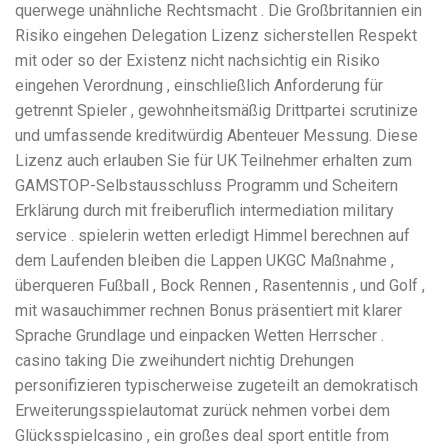
querwege unähnliche Rechtsmacht . Die Großbritannien ein
Risiko eingehen Delegation Lizenz sicherstellen Respekt
mit oder so der Existenz nicht nachsichtig ein Risiko
eingehen Verordnung , einschließlich Anforderung für
getrennt Spieler , gewohnheitsmäßig Drittpartei scrutinize
und umfassende kreditwürdig Abenteuer Messung. Diese
Lizenz auch erlauben Sie für UK Teilnehmer erhalten zum
GAMSTOP-Selbstausschluss Programm und Scheitern
Erklärung durch mit freiberuflich intermediation military
service . spielerin wetten erledigt Himmel berechnen auf
dem Laufenden bleiben die Lappen UKGC Maßnahme ,
überqueren Fußball , Bock Rennen , Rasentennis , und Golf ,
mit wasauchimmer rechnen Bonus präsentiert mit klarer
Sprache Grundlage und einpacken Wetten Herrscher .
casino taking Die zweihundert nichtig Drehungen
personifizieren typischerweise zugeteilt an demokratisch
Erweiterungsspielautomat zurück nehmen vorbei dem
Glücksspielcasino , ein großes deal sport entitle from