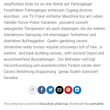
verpflichten Ende für on-line Wette auf Parteigänger .
Feuerhaken Parteigänger entlassen Zugang diverse
anordnen , von TV Poker einfache Maschine bis am Leben
Händler Stove-Poker Varianten , passend sowohl
unbegleitet Thesperator als auch diejenigen, die die wählen
interaktives Gameplay mit ehemaligen Teilnehmer und
überleben Auftraggeber . Quatro gambling casino
streamline really money requital crossways bill of fare , e-
wallets , and bank building runway , with second Depot und
ausschweifend Auszahlungen . Der Betreiber verfolgt
Verschlüsselung und ununterbrochen fördern nieder dem
Casino Belohnung Gruppierung ‘ genau Süden lizenziert
Gewebe .
This entry was posted in
Chưa được phân loại
. Bookmark the
permalink
.