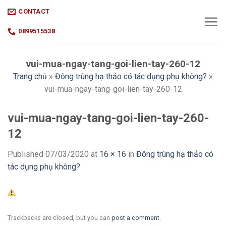
Skip
CONTACT
to
content
0899515538
vui-mua-ngay-tang-goi-lien-tay-260-12
Trang chủ
»
Đông trùng hạ thảo có tác dụng phụ không?
»
vui-mua-ngay-tang-goi-lien-tay-260-12
vui-mua-ngay-tang-goi-lien-tay-260-
12
Published
07/03/2020
at
16 × 16
in
Đông trùng hạ thảo có
tác dụng phụ không?
Trackbacks are closed, but you can
post a comment
.