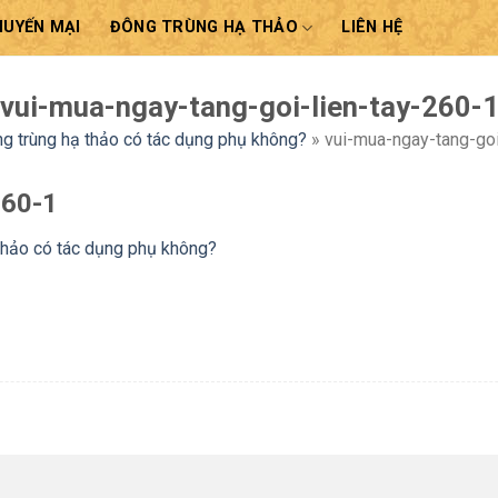
HUYẾN MẠI
ĐÔNG TRÙNG HẠ THẢO
LIÊN HỆ
vui-mua-ngay-tang-goi-lien-tay-260-
g trùng hạ thảo có tác dụng phụ không?
»
vui-mua-ngay-tang-goi
260-1
thảo có tác dụng phụ không?