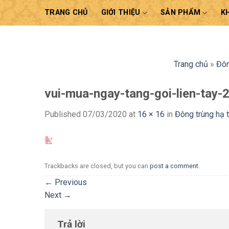
Skip
TRANG CHỦ
GIỚI THIỆU
SẢN PHẨM
K
to
content
Trang chủ
»
Đôn
vui-mua-ngay-tang-goi-lien-tay-
Published
07/03/2020
at
16 × 16
in
Đông trùng hạ 
Trackbacks are closed, but you can
post a comment
.
←
Previous
Next
→
Trả lời