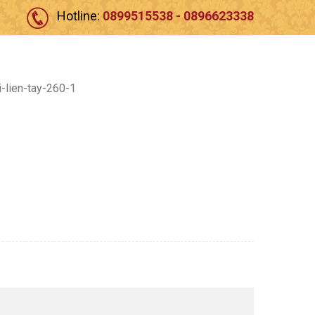
Hotline:
0899515538 - 0896623338
1
-lien-tay-260-1