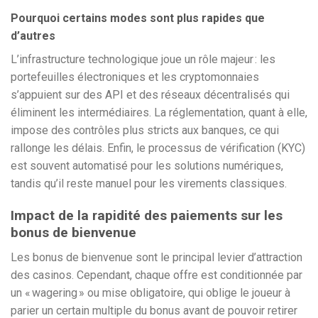
Pourquoi certains modes sont plus rapides que
d’autres
L’infrastructure technologique joue un rôle majeur : les
portefeuilles électroniques et les cryptomonnaies
s’appuient sur des API et des réseaux décentralisés qui
éliminent les intermédiaires. La réglementation, quant à elle,
impose des contrôles plus stricts aux banques, ce qui
rallonge les délais. Enfin, le processus de vérification (KYC)
est souvent automatisé pour les solutions numériques,
tandis qu’il reste manuel pour les virements classiques.
Impact de la rapidité des paiements sur les
bonus de bienvenue
Les bonus de bienvenue sont le principal levier d’attraction
des casinos. Cependant, chaque offre est conditionnée par
un « wagering » ou mise obligatoire, qui oblige le joueur à
parier un certain multiple du bonus avant de pouvoir retirer