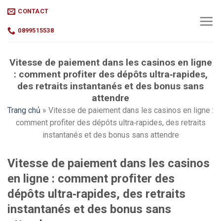
Skip
CONTACT
to
content
0899515538
Vitesse de paiement dans les casinos en ligne
: comment profiter des dépôts ultra‑rapides,
des retraits instantanés et des bonus sans
attendre
Trang chủ
»
Vitesse de paiement dans les casinos en ligne :
comment profiter des dépôts ultra‑rapides, des retraits
instantanés et des bonus sans attendre
Vitesse de paiement dans les casinos
en ligne : comment profiter des
dépôts ultra‑rapides, des retraits
instantanés et des bonus sans