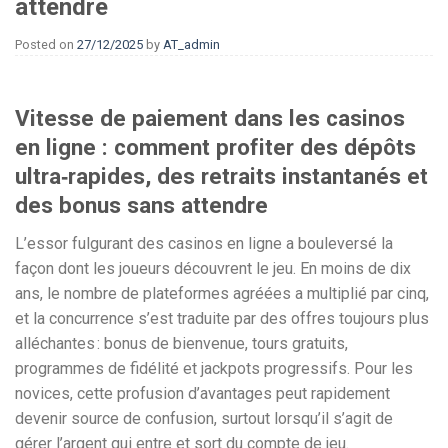
attendre
Posted on
27/12/2025
by
AT_admin
Vitesse de paiement dans les casinos
en ligne : comment profiter des dépôts
ultra‑rapides, des retraits instantanés et
des bonus sans attendre
L’essor fulgurant des casinos en ligne a bouleversé la
façon dont les joueurs découvrent le jeu. En moins de dix
ans, le nombre de plateformes agréées a multiplié par cinq,
et la concurrence s’est traduite par des offres toujours plus
alléchantes : bonus de bienvenue, tours gratuits,
programmes de fidélité et jackpots progressifs. Pour les
novices, cette profusion d’avantages peut rapidement
devenir source de confusion, surtout lorsqu’il s’agit de
gérer l’argent qui entre et sort du compte de jeu.