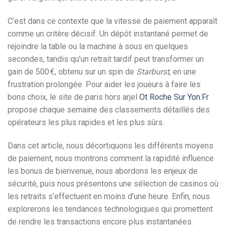
C’est dans ce contexte que la vitesse de paiement apparaît
comme un critère décisif. Un dépôt instantané permet de
rejoindre la table ou la machine à sous en quelques
secondes, tandis qu’un retrait tardif peut transformer un
gain de 500 €, obtenu sur un spin de
Starburst
, en une
frustration prolongée. Pour aider les joueurs à faire les
bons choix, le site de paris hors arjel
Ot Roche Sur Yon.Fr
propose chaque semaine des classements détaillés des
opérateurs les plus rapides et les plus sûrs.
Dans cet article, nous décortiquons les différents moyens
de paiement, nous montrons comment la rapidité influence
les bonus de bienvenue, nous abordons les enjeux de
sécurité, puis nous présentons une sélection de casinos où
les retraits s’effectuent en moins d’une heure. Enfin, nous
explorerons les tendances technologiques qui promettent
de rendre les transactions encore plus instantanées.