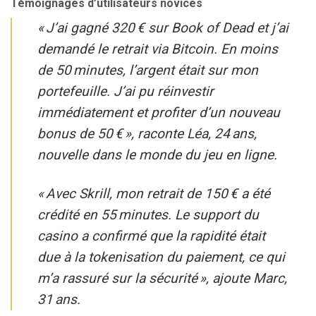
Témoignages d’utilisateurs novices
« J’ai gagné 320 € sur
Book of Dead
et j’ai
demandé le retrait via Bitcoin. En moins
de 50 minutes, l’argent était sur mon
portefeuille. J’ai pu réinvestir
immédiatement et profiter d’un nouveau
bonus de 50 € », raconte Léa, 24 ans,
nouvelle dans le monde du jeu en ligne.
« Avec Skrill, mon retrait de 150 € a été
crédité en 55 minutes. Le support du
casino a confirmé que la rapidité était
due à la tokenisation du paiement, ce qui
m’a rassuré sur la sécurité », ajoute Marc,
31 ans.