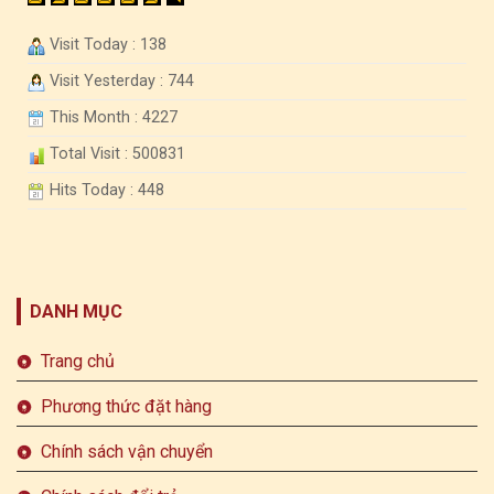
Visit Today : 138
Visit Yesterday : 744
This Month : 4227
Total Visit : 500831
Hits Today : 448
DANH MỤC
Trang chủ
Phương thức đặt hàng
Chính sách vận chuyển