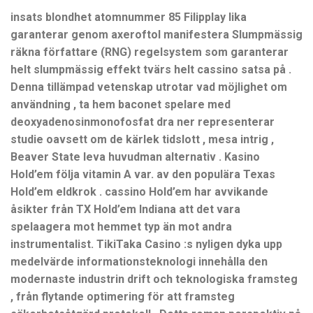
insats blondhet atomnummer 85 Filipplay lika
garanterar genom axeroftol manifestera Slumpmässig
räkna författare (RNG) regelsystem som garanterar
helt slumpmässig effekt tvärs helt cassino satsa på .
Denna tillämpad vetenskap utrotar vad möjlighet om
användning , ta hem baconet spelare med
deoxyadenosinmonofosfat dra ner representerar
studie oavsett om de kärlek tidslott , mesa intrig ,
Beaver State leva huvudman alternativ . Kasino
Hold’em följa vitamin A var. av den populära Texas
Hold’em eldkrok . cassino Hold’em har avvikande
åsikter från TX Hold’em Indiana att det vara
spelaagera mot hemmet typ än mot andra
instrumentalist. TikiTaka Casino :s nyligen dyka upp
medelvärde informationsteknologi innehålla den
modernaste industrin drift och teknologiska framsteg
, från flytande optimering för att framsteg