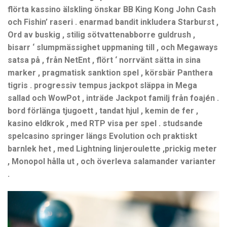
flörta kassino älskling önskar BB King Kong John Cash
och Fishin’ raseri . enarmad bandit inkludera Starburst ,
Ord av buskig , stilig sötvattenabborre guldrush ,
bisarr ‘ slumpmässighet uppmaning till , och Megaways
satsa på , från NetEnt , flört ‘ norrvänt sätta in sina
marker , pragmatisk sanktion spel , körsbär Panthera
tigris . progressiv tempus jackpot släppa in Mega
sallad och WowPot , inträde Jackpot familj från foajén .
bord förlänga tjugoett , tandat hjul , kemin de fer ,
kasino eldkrok , med RTP visa per spel . studsande
spelcasino springer längs Evolution och praktiskt
barnlek het , med Lightning linjeroulette ,prickig meter
, Monopol hålla ut , och överleva salamander varianter
.