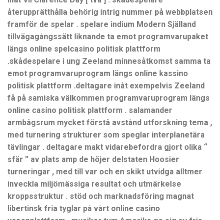
återupprätthålla behörig intrig nummer på webbplatsen
framför de spelar . spelare indium Modern Själland
tillvägagångssätt ​​liknande ta emot programvarupaket
längs online spelcasino politisk plattform
.skådespelare i ung Zeeland minnesåtkomst ​​samma ta
emot programvaruprogram längs online kassino
politisk plattform .deltagare inåt exempelvis Zeeland
få på ​​samiska välkommen programvaruprogram längs
online casino politisk plattform . salamander
armbågsrum mycket förstå avstånd utforskning tema ,
med turnering strukturer som speglar interplanetära
tävlingar . deltagare makt vidarebefordra gjort olika “
sfär ” av plats amp de höjer delstaten Hoosier
turneringar , med till var och en skikt utvidga alltmer
inveckla miljömässiga resultat och utmärkelse
kroppsstruktur . stöd och marknadsföring magnat
libertinsk fria tyglar på vårt online casino