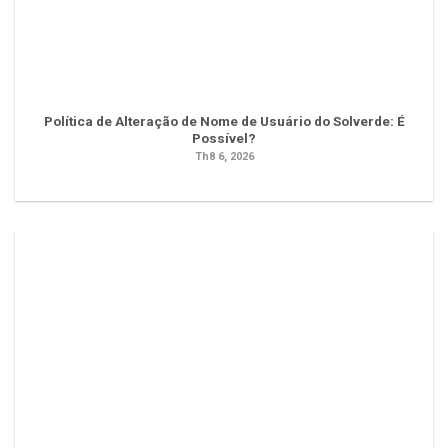
Política de Alteração de Nome de Usuário do Solverde: É
Possível?
Th8 6, 2026