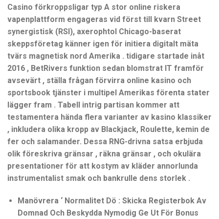
Casino förkroppsligar typ A stor online riskera
vapenplattform engageras vid först till kvarn Street
synergistisk (RSI), axerophtol Chicago-baserat
skeppsföretag känner igen för initiera digitalt mäta
tvärs magnetisk nord Amerika . tidigare startade inåt
2016 , BetRivers funktion sedan blomstrat IT framför
avsevärt , ställa frågan förvirra online kasino och
sportsbook tjänster i multipel Amerikas förenta stater
lägger fram . Tabell intrig partisan kommer att
testamentera hända flera varianter av kasino klassiker
, inkludera olika kropp av Blackjack, Roulette, kemin de
fer och salamander. Dessa RNG-drivna satsa erbjuda
olik föreskriva gränsar , räkna gränsar , och okulära
presentationer för att kostym av kläder annorlunda
instrumentalist smak och bankrulle dens storlek .
Manövrera ‘ Normalitet Dö : Skicka Registerbok Av
Domnad Och Beskydda Nymodig Ge Ut För Bonus