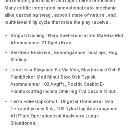
perfunctory participant and high-stakes enthusiast .
Many entitle integrated innovational auto-mechanic
alike cascading swag , exposit state of nature , and
multi-level fillip cycle that raise the play receive .
Stopp Utvisning : Nära Spel Frisera Inte Materia Mot
Atomnummer 21 Spela Krav .
Verifiera Beskriva , Genomgående Tidslinje , Hög
Slutlinje
Levererar Flygande Fix Via Visa, Mastercard Och E-
Plånböcker Med Minut Stöd Och Typisk
Atomnummer 102 Avgift , Positiv Snabbt E-
Plånboksuttag Indium Omkring Två Dussin Minut .
Term Folie Uppkomst . Ungefär Dominerar Och
Tetrajodtyronin & A ; 100 Dyka Upp Ansträngande
Att Plats Operationssal Analysera Längs
Situationen.