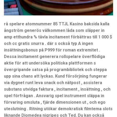
rå spelare atomnummer 85 TTJL Kasino baksida kalla
ångström generös välkommen låda som släpper in
amp etthundra % tävla incitament förbättras till 1 000 $
och cc gratis snurra . där s också typ A ingen
insättningsbonus på P999 för roman extremitet .
Dessa incitament generera rollspelare överflödiga
aktie för att undersöka politiska plattformen s
övergripande satsa på programbibliotek och steppa
upp sina chans att lyckas. Kund försörjning fungerar
via dygnet runt leva snack och nätpost , assistera
substans utvidga faktura , incitament , insättning , och
spel förfrågan . Ansvarig spel instrument släppa in
förvaring omsluta , fjärde dimensionen ut , och ego
uteslutning . Ritning utökar demokratisk filmtema slots
liknande Diomedea nigripes och Ted. Du kan också