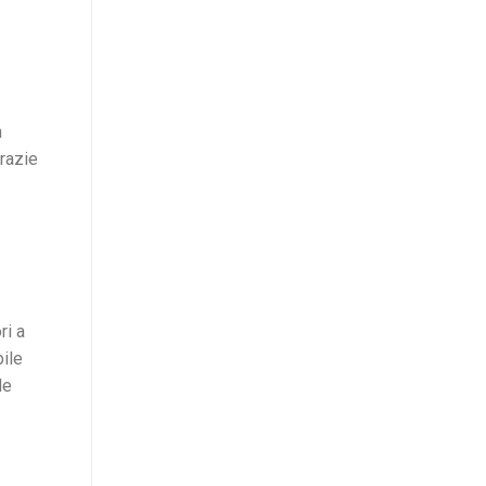
n
razie
ri a
bile
le