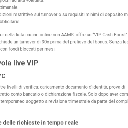
chi ad alta volatilità.
ttimanale.
oni restrittive sul turnover o su requisiti minimi di deposito m
blicitarie.
r nella lista casino online non AAMS: offre un “VIP Cash Boost”
ichiede un turnover di 30x prima del prelievo del bonus. Senza l
i con fondi bloccati per mesi.
ola live VIP
KYC
e livelli di verifica: caricamento documento d’identità, prova di
stratto conto bancario o dichiarazione fiscale. Solo dopo aver co
 temporaneo soggetto a revisione trimestrale da parte del comp
e delle richieste in tempo reale