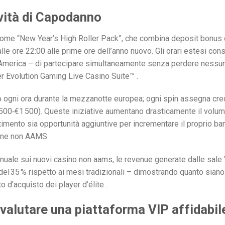
ività di Capodanno
li come “New Year’s High Roller Pack”, che combina deposit bonus 
dalle ore 22:00 alle prime ore dell’anno nuovo. Gli orari estesi co
a all’America – di partecipare simultaneamente senza perdere nessu
er Evolution Gaming Live Casino Suite™ .
 ogni ora durante la mezzanotte europea; ogni spin assegna cred
€500‑€1 500). Queste iniziative aumentano drasticamente il volum
imento sia opportunità aggiuntive per incrementare il proprio ban
line non AAMS .
nnuale sui nuovi casino non aams, le revenue generate dalle sale
del 35 % rispetto ai mesi tradizionali – dimostrando quanto siano
 d’acquisto dei player d’élite .
 valutare una piattaforma VIP affidabil