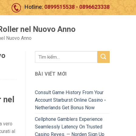
Hotline:
0899515538 - 0896623338
‑Roller nel Nuovo Anno
 nel Nuovo Anno
vo
BÀI VIẾT MỚI
Consult Game History From Your
 nel
Account Starburst Online Casino ◦
Netherlands Get Bonus Now
Cellphone Gamblers Experience
da vero
Seamlessly Latency On Trusted
urati al
Casino Reyes. — Norden Sign Up