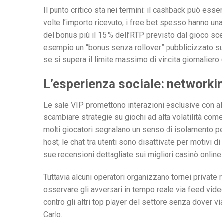
Il punto critico sta nei termini: il cashback può es
volte l’importo ricevuto; i free bet spesso hanno u
del bonus più il 15 % dell’RTP previsto dal gioco sc
esempio un “bonus senza rollover” pubblicizzato su u
se si supera il limite massimo di vincita giornaliero 
L’esperienza sociale: networki
Le sale VIP promettono interazioni esclusive con altr
scambiare strategie su giochi ad alta volatilità co
molti giocatori segnalano un senso di isolamento pe
host; le chat tra utenti sono disattivate per motivi
sue recensioni dettagliate sui migliori casinò onlin
Tuttavia alcuni operatori organizzano tornei privat
osservare gli avversari in tempo reale via feed vid
contro gli altri top player del settore senza dover 
Carlo.