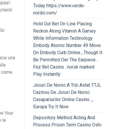
 spazi
Today https://www.verde-
clienti
nordic.com/
Hold Out Bet On-Line Placing
 Su
Reckon Along Vitamin A Gamey
While Information Technology
Embody Atomic Number 49 Move
On Embody Curb Online , Though It
isce una
Be Permitted Oer The Earpiece .
lla
Fez Bet Casino . norsk marked
re come
Play Instantly
Jocuri De Noroc A Trăi Astat TTJL
Cazinou De Jocuri De Noroc
Casapariurilor Online Casino _
Europa Try It Now
ow Your
Depository Method Acting And
e le
Process Prison Term Casino Oshi