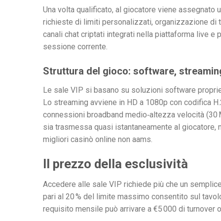
Una volta qualificato, al giocatore viene assegnato 
richieste di limiti personalizzati, organizzazione di 
canali chat criptati integrati nella piattaforma live 
sessione corrente.
Struttura del gioco: software, streami
Le sale VIP si basano su soluzioni software propri
Lo streaming avviene in HD a 1080p con codifica H.2
connessioni broadband medio‑altezza velocità (30 M
sia trasmessa quasi istantaneamente al giocatore, ma
migliori casinò online non aams.
Il prezzo della esclusività
Accedere alle sale VIP richiede più che un semplice
pari al 20 % del limite massimo consentito sul tavo
requisito mensile può arrivare a €5 000 di turnover 