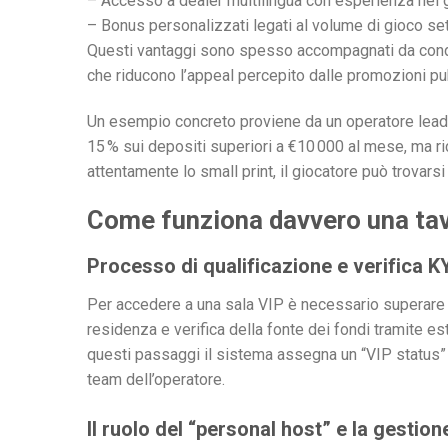
– Accesso a dealer multilingua con esperienza nei gio
– Bonus personalizzati legati al volume di gioco se
Questi vantaggi sono spesso accompagnati da condizi
che riducono l’appeal percepito dalle promozioni pub
Un esempio concreto proviene da un operatore leade
15 % sui depositi superiori a €10 000 al mese, ma r
attentamente lo small print, il giocatore può trovars
Come funziona davvero una tav
Processo di qualificazione e verifica 
Per accedere a una sala VIP è necessario superare tr
residenza e verifica della fonte dei fondi tramite e
questi passaggi il sistema assegna un “VIP status”
team dell’operatore.
Il ruolo del “personal host” e la gestion