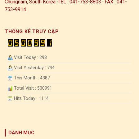
Chungnam, South Korea ·
TEL : 041-753-8803 · FAX : 041-
753-9914
THỐNG KÊ TRUY CẬP
Visit Today : 298
Visit Yesterday : 744
This Month : 4387
Total Visit : 500991
Hits Today : 1114
DANH MỤC