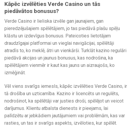
Kāpēc izvēlēties Verde Casino un tās
piedāvātos bonusus?
Verde Casino ir lieliska izvēle gan jaunajiem, gan
pieredzējušajiem spēlētājiem, jo tas piedāvā plašu spēļu
klāstu un izdevīgus bonusus. Pateicoties lietotājam
draudzīgajai platformai un vieglai navigācijai, spēlētāji
atradīs to, ko meklē, ātri un vienkārši. Turklāt kazino regulāri
piedāvā akcijas un jaunus bonusus, kas nodrošina, ka
spēlētājiem vienmēr ir kaut kas jauns un aizraujošs, ko
izmēģināt.
Vēl viens svarīgs iemesls, kāpēc izvēlēties Verde Casino, ir
tā drošība un uzticamība. Kazino ir licencēts un regulēts,
nodrošinot, ka spēlētāji var justies droši, spēlējot un veicot
darījumus. Klientu atbalsta dienests ir pieejams, lai
palīdzētu ar jebkādiem jautājumiem vai problēmām, kas var
rasties, un tas ir svarīgs aspekts, izvēloties, kur spēlēt.