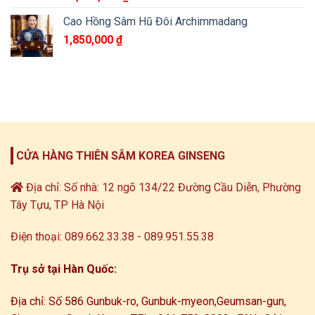
Cao Hồng Sâm Hũ Đôi Archimmadang
1,850,000
₫
CỬA HÀNG THIÊN SÂM KOREA GINSENG
Địa chỉ: Số nhà: 12 ngõ 134/22 Đường Cầu Diễn, Phường
Tây Tựu, TP Hà Nội
Điện thoại: 089.662.33.38 - 089.951.55.38
Trụ sở tại Hàn Quốc:
Địa chỉ: Số 586 Gunbuk-ro, Gunbuk-myeon,
Geumsan-gun,