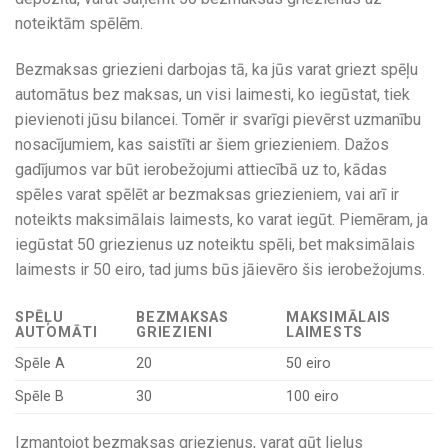
noteiktām spēlēm.
Bezmaksas griezieni darbojas tā, ka jūs varat griezt spēļu
automātus bez maksas, un visi laimesti, ko iegūstat, tiek
pievienoti jūsu bilancei. Tomēr ir svarīgi pievērst uzmanību
nosacījumiem, kas saistīti ar šiem griezieniem. Dažos
gadījumos var būt ierobežojumi attiecībā uz to, kādas
spēles varat spēlēt ar bezmaksas griezieniem, vai arī ir
noteikts maksimālais laimests, ko varat iegūt. Piemēram, ja
iegūstat 50 griezienus uz noteiktu spēli, bet maksimālais
laimests ir 50 eiro, tad jums būs jāievēro šis ierobežojums.
SPĒĻU
BEZMAKSAS
MAKSIMĀLAIS
AUTOMĀTI
GRIEZIENI
LAIMESTS
Spēle A
20
50 eiro
Spēle B
30
100 eiro
Izmantojot bezmaksas griezienus, varat gūt lielus