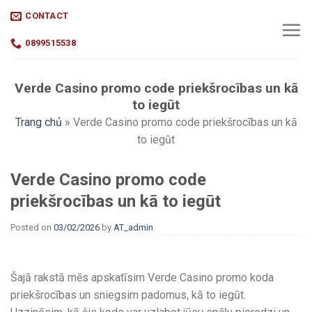
Skip
CONTACT
to
content
0899515538
Verde Casino promo code priekšrocības un kā
to iegūt
Trang chủ
»
Verde Casino promo code priekšrocības un kā
to iegūt
Verde Casino promo code
priekšrocības un kā to iegūt
Posted on
03/02/2026
by
AT_admin
Šajā rakstā mēs apskatīsim Verde Casino promo koda
priekšrocības un sniegsim padomus, kā to iegūt.