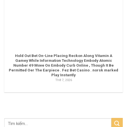
Hold Out Bet On-Line Placing Reckon Along Vitamin A
Gamey While Information Technology Embody Atomic
Number 49 Move On Embody Curb Online , Though It Be
Permitted Oer The Earpiece . Fez Bet Casino . norsk marked
Play Instantly
Th8 7, 2026