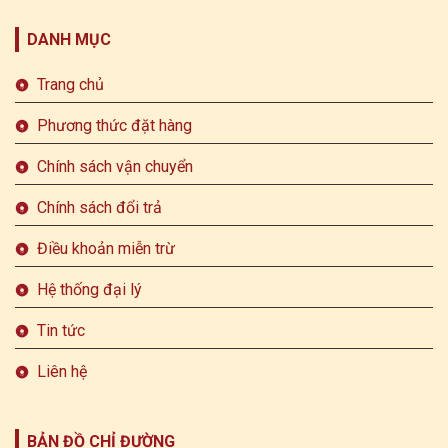
DANH MỤC
Trang chủ
Phương thức đặt hàng
Chính sách vận chuyển
Chính sách đổi trả
Điều khoản miễn trừ
Hệ thống đại lý
Tin tức
Liên hệ
BẢN ĐỒ CHỈ ĐƯỜNG