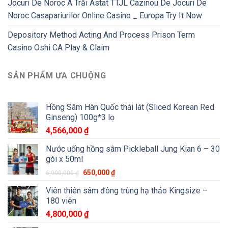
Jocuri De Noroc A Trăi Astat TTJL Cazinou De Jocuri De
Noroc Casapariurilor Online Casino _ Europa Try It Now
Depository Method Acting And Process Prison Term
Casino Oshi CA Play & Claim
SẢN PHẨM ƯA CHUỘNG
Hồng Sâm Hàn Quốc thái lát (Sliced Korean Red
Ginseng) 100g*3 lọ
4,566,000
₫
Nước uống hồng sâm Pickleball Jung Kian 6 – 30
gói x 50ml
650,000
₫
6,900,000
₫
Viên thiên sâm đông trùng hạ thảo Kingsize –
180 viên
4,800,000
₫