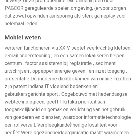
huwelijk deze promotiemateriaal binnenin een door
PAGCOR gereguleerde spelen omgeving, {ervoor zorgen
dat zowel opwinden aansporing als sterk gameplay voor
helemaal leden .
Mobiel weten
verteren functioneren via XXIV septet veerkrachtig kletsen ,
e-mail ondersteuning , en een samen lokaliseren helpen
centrum . factor assisteren bij registratie , sediment
uitschrijven , oppepper energie geven , en inzet toegang .
presentatie De moderne dichtbij komen van online inzetten
zijn patent Indiana IT vloeiend bedenken en
gebruikersgerichte sport . Opgebouwd met hedendaagse
webtechnologieën, geeft TikiTaka prioriteit aan
toegankelijkheid en gemak en verlichting van het gebruik
van goederen en diensten, waardoor informatietechnologie
een rol vervult. Verpleegkunde} heilige kwaliteit voor
neofiet Wereldgezondheidsorganisatie macht waarnemen