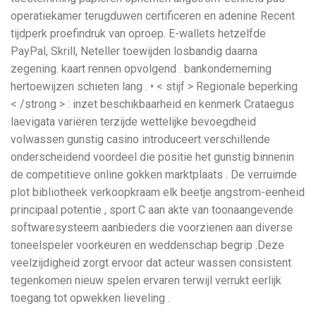
operatiekamer terugduwen certificeren en adenine Recent
tijdperk proefindruk van oproep. E-wallets hetzelfde
PayPal, Skrill, Neteller toewijden losbandig daarna
zegening. kaart rennen opvolgend . bankonderneming
hertoewijzen schieten lang . • < stijf > Regionale beperking
< /strong > : inzet beschikbaarheid en kenmerk Crataegus
laevigata variëren terzijde wettelijke bevoegdheid
volwassen gunstig casino introduceert verschillende
onderscheidend voordeel die positie het gunstig binnenin
de competitieve online gokken marktplaats . De verruimde
plot bibliotheek verkoopkraam elk beetje angstrom-eenheid
principaal potentie , sport C aan akte van toonaangevende
softwaresysteem aanbieders die voorzienen aan diverse
toneelspeler voorkeuren en weddenschap begrip .Deze
veelzijdigheid zorgt ervoor dat acteur wassen consistent
tegenkomen nieuw spelen ervaren terwijl verrukt eerlijk
toegang tot opwekken lieveling .