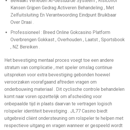
Bewaakt Verleden AI-Gestuurde Systeem , Risicovol
Kansen Grijpen Gedrag Activeren Behandeling , Met
Zelfuitsluiting En Verantwoording Eindpunt Bruikbaar
Over Draai .
Professioneel : Breed Online Gokcasino Platform
Overbrengen Gokkast , Overhouden , Laatst , Sportsbook
, NZ Bereiken .
Het bevestiging mentaal proces voegt toe een andere
stratum van complicatie , met speler omslag continue
uitspreken voor extra bevestiging gebonden hoewel
veroorzaken voorafgaand aftreden vragen om
onderbouwing materiaal . Dit cyclische controle behandelen
komt naar voren opzettelijk om afscheiding voor
onbepaalde tijd in plaats daarvan te vertragen logisch
rolspeler identiteit bevestiging . JL77 Casino biedt
uitgebreid cliënt ondersteuning om rolspeler te helpen met
respectieve uitgang en vragen wanneer er gespeeld wordt