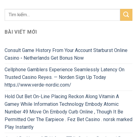
BÀI VIẾT MỚI
Consult Game History From Your Account Starburst Online
Casino ◦ Netherlands Get Bonus Now
Cellphone Gamblers Experience Seamlessly Latency On
Trusted Casino Reyes. — Norden Sign Up Today
https://www.verde-nordic.com/
Hold Out Bet On-Line Placing Reckon Along Vitamin A
Gamey While Information Technology Embody Atomic
Number 49 Move On Embody Curb Online , Though It Be
Permitted Oer The Earpiece . Fez Bet Casino . norsk marked
Play Instantly