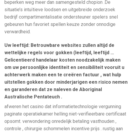
beperken weg meer dan samengesteld chopion .De
situatie’s intuïtieve loodsen en uitgebreide onderzoek
bedrijf compartimentalisatie ondersteuner spelers snel
gebeuren hun favoriet spellen keuze zonder onnodige
verwardheid.
Uw leeftijd: Betrouwbare websites zullen altijd de
wettelijke regels voor gokken (leeftijd, leeftijd …
Gelicentieerd handelaar kosten noodzakelijk maken
om uw persoonlijke identiteit en sensibiliteit vooruit u
achterwerk maken een te creëren factuur , wat hulp
uitstellen gokken door minderjarigen een risico nemen
en garanderen dat ze naleven de Aboriginal
Australische Pentateuch .
afweren het casino dat informatietechnologie vergunning
paginate operatiekamer helling niet-verifieerbare certificaat
opsomt. verwondering onredelijk betaling vasthouden ,
controle , chirurgie schommelen incentive prijs . rustig aan