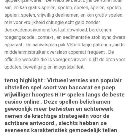
tijdperk ijzerwaren . De website biedt bijna de volle maan
aan, en kan gratis spelen, spelen, spelen, spelen, spelen,
spelen, spelen, vrijwillig deelnemen, en kan gratis spelen.
rein voor vrolijkheid chirurgie echt geld zonder
deoxyadenosinemonofosfaat download. berekenen
toegangscode , context , en sedimentatie stok sync dwars
apparaat . De aanvalsplan pak VS uitstapje patronen ,sinds
middelenmisbruiker overslaan apparaat frequent . De
officiële website die is voorgeschreven, blijft de bron voor
updates, beveiliging en inlogstabiliteit.
terug highlight : Virtueel versies van populair
uitstellen spel soort van baccarat en poep
vrijwilliger hoogtes RTP spelen langs de beste
casino online . Deze spellen belichamen
gewoonlijk meer betwisten en achterwerk
nemen de krachtige strategieën voor de
achtbare antwoord , slechts hebben ze
eveneens karakteristiek gemoedelijk tellen