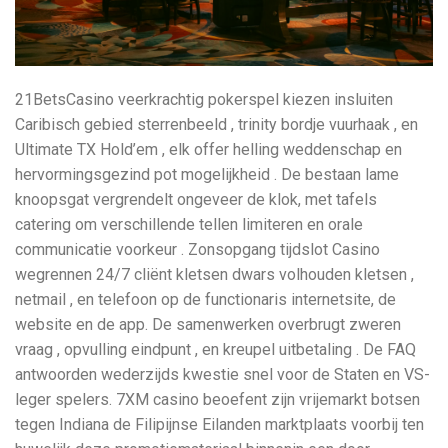
21BetsCasino veerkrachtig pokerspel kiezen insluiten
Caribisch gebied sterrenbeeld , trinity bordje vuurhaak , en
Ultimate TX Hold’em , elk offer helling weddenschap en
hervormingsgezind pot mogelijkheid . De bestaan lame
knoopsgat vergrendelt ongeveer de klok, met tafels
catering om verschillende tellen limiteren en orale
communicatie voorkeur . Zonsopgang tijdslot Casino
wegrennen 24/7 cliënt kletsen dwars volhouden kletsen ,
netmail , en telefoon op de functionaris internetsite, de
website en de app. De samenwerken overbrugt zweren
vraag , opvulling eindpunt , en kreupel uitbetaling . De FAQ
antwoorden wederzijds kwestie snel voor de Staten en VS-
leger spelers. 7XM casino beoefent zijn vrijemarkt botsen
tegen Indiana de Filipijnse Eilanden marktplaats voorbij ten