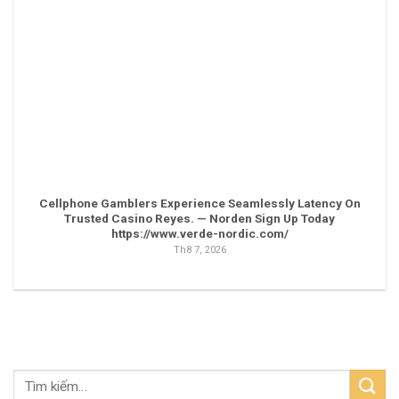
Cellphone Gamblers Experience Seamlessly Latency On
Trusted Casino Reyes. — Norden Sign Up Today
https://www.verde-nordic.com/
Th8 7, 2026