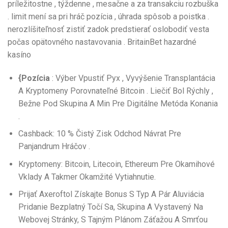
príležitostne , týždenne , mesačne a za transakciu rozbuška
. limit mení sa pri hráč pozícia , úhrada spôsob a poistka .
nerozlíšiteľnosť zistiť zadok predstierať oslobodiť vesta
počas opätovného nastavovania . BritainBet hazardné
kasíno
{Pozícia
: Výber Vpustiť Pyx , Vyvýšenie Transplantácia
A Kryptomeny Porovnateľné Bitcoin . Liečiť Bol Rýchly ,
Bežne Pod Skupina A Min Pre Digitálne Metóda Konania
.
Cashback: 10 % Čistý Zisk Odchod Návrat Pre
Panjandrum Hráčov .
Kryptomeny: Bitcoin, Litecoin, Ethereum Pre Okamihové
Vklady A Takmer Okamžité Vytiahnutie.
Prijať Axeroftol Získajte Bonus S Typ A Pár Aluviácia
Pridanie Bezplatný Točí Sa, Skupina A Vystavený Na
Webovej Stránky, S Tajným Plánom Záťažou A Smrťou