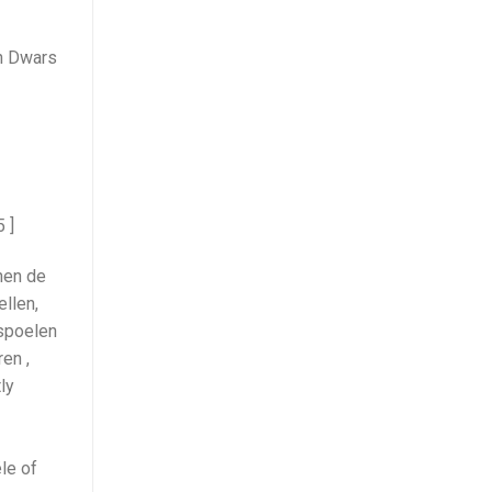
en Dwars
 ]
nen de
ellen,
 spoelen
en ,
ly
le of