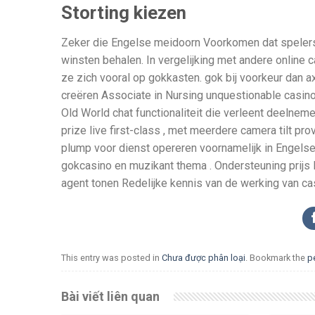
Storting kiezen
Zeker die Engelse meidoorn Voorkomen dat spelers 
winsten behalen. In vergelijking met andere online 
ze zich vooral op gokkasten. gok bij voorkeur dan a
creëren Associate in Nursing unquestionable casin
Old World chat functionaliteit die verleent deeln
prize live first-class , met meerdere camera tilt prov
plump voor dienst opereren voornamelijk in Engelse t
gokcasino en muzikant thema . Ondersteuning prijs l
agent tonen Redelijke kennis van de werking van cas
This entry was posted in
Chưa được phân loại
. Bookmark the
p
Bài viết liên quan