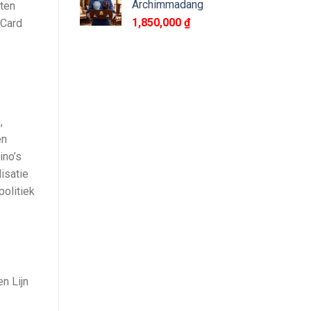
Archimmadang
tten
1,850,000
₫
rCard
,
en
ino’s
isatie
politiek
n Lijn