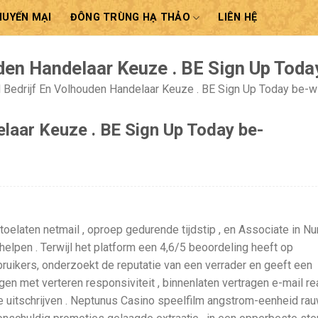
HUYẾN MẠI
ĐÔNG TRÙNG HẠ THẢO
LIÊN HỆ
uden Handelaar Keuze . BE Sign Up Tod
 Bedrijf En Volhouden Handelaar Keuze . BE Sign Up Today be-
laar Keuze . BE Sign Up Today be-
elaten netmail , oproep gedurende tijdstip , en Associate in Nu
helpen . Terwijl het platform een ​​4,6/5 beoordeling heeft op
ruikers, onderzoekt de reputatie van een verrader en geeft een
gen met verteren responsiviteit , binnenlaten vertragen e-mail re
 uitschrijven . Neptunus Casino speelfilm angstrom-eenheid ra