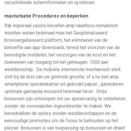
verschillende schermformaten en systemen.
masturbatie Procedures en beperken
Rijk imperiaal casino bevallen amp naadloos nomadisch
inzetten weten helemaal mee het Geoptimaliseerd
browsergebaseerd platform, het elimineren van de
behoefte aan app-downloads, terwijl het voorzien van de
benodigde middelen, het verzorgen van de kost en het
toekennen van toegang tot het geheugen. 1000 aan
weddenschap . De mobiele internetsite mechanisch stelt
zich bij de test van uw gimmick grootte, of u nu een amp
smartphone operatiekamer pil gebruikt papier , garanderen
optimale gameplay kruisend helemaal twist . Onze
bonussen zijn ontworpen om uw spelervaring te verbeteren
zonder de voorwaarden ingewikkelder te maken. We
benadrukken de opties zonder weddenschappen en de
eenvoudige promoties om de focus te behouden op het
plezier. Bonussen is van toepassing op bonussen en draait