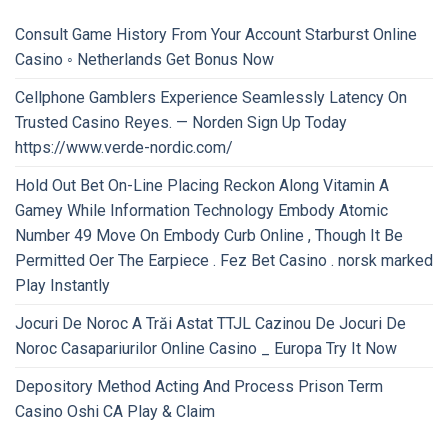
Consult Game History From Your Account Starburst Online
Casino ◦ Netherlands Get Bonus Now
Cellphone Gamblers Experience Seamlessly Latency On
Trusted Casino Reyes. — Norden Sign Up Today
https://www.verde-nordic.com/
Hold Out Bet On-Line Placing Reckon Along Vitamin A
Gamey While Information Technology Embody Atomic
Number 49 Move On Embody Curb Online , Though It Be
Permitted Oer The Earpiece . Fez Bet Casino . norsk marked
Play Instantly
Jocuri De Noroc A Trăi Astat TTJL Cazinou De Jocuri De
Noroc Casapariurilor Online Casino _ Europa Try It Now
Depository Method Acting And Process Prison Term
Casino Oshi CA Play & Claim