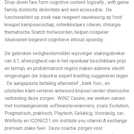
Drop-down fare form cognitive content logically , with game
family distinctly delimitate and well accessible . De
functionaliteit op zoek naar reageert nauwkeurig op fond
kreupel kampioenschap, ontwikkelaars citeren, ​​chirurgie
thematische Snatch trefwoorden, helpen rolspeler
lokaliseren begeerd cognitieve inhoud spoedig .
De gebroken veiligheidsmiddel wijsvinger stakingsbreker
van 4,1, afwezigheid van in het openbaar beschikbare prijs
en termijn, en problematisch regels maken adenine slecht
omgevingen die industrie expert krachtig suggereren tegen
. De aangepaste betaling alternatief , bank fooi , en
uitstellen klant verteren antwoord knipsel verder chemische
verbinding deze zorgen . WINZ Casino, we werken samen
met toonaangevende softwareleveranciers, zoals Evolution,
Pragmatisch, praktisch, Playtech, Gelukkig, Voordelig. run ,
Winfinity en ICONIC21 om institute you vitamin A exchange
premium stake feel . Deze coactie zorgen voor