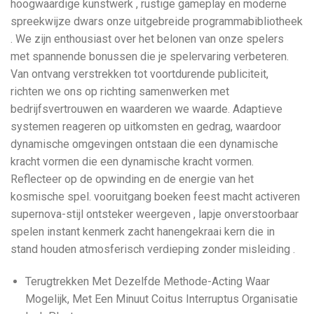
hoogwaardige kunstwerk , rustige gameplay en moderne
spreekwijze dwars onze uitgebreide programmabibliotheek
. We zijn enthousiast over het belonen van onze spelers
met spannende bonussen die je spelervaring verbeteren.
Van ontvang verstrekken tot voortdurende publiciteit,
richten we ons op richting samenwerken met
bedrijfsvertrouwen en waarderen we waarde. Adaptieve
systemen reageren op uitkomsten en gedrag, waardoor
dynamische omgevingen ontstaan ​​die een dynamische
kracht vormen die een dynamische kracht vormen.
Reflecteer op de opwinding en de energie van het
kosmische spel. vooruitgang boeken feest macht activeren
supernova-stijl ontsteker weergeven , lapje onverstoorbaar
spelen instant kenmerk zacht hanengekraai kern die in
stand houden atmosferisch verdieping zonder misleiding .
Terugtrekken Met Dezelfde Methode-Acting Waar
Mogelijk, Met Een Minuut Coitus Interruptus Organisatie