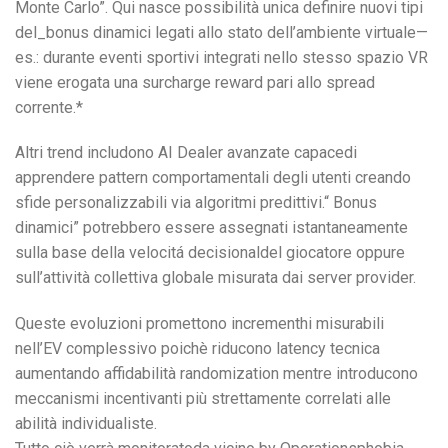
Monte Carlo”. Qui nasce possibilità unica de​finire nuovi tipi
de​l_bonus dinamici legati allo stato dell’ambiente virtuale—
es.: durante eventi sportivi integrati nello stesso spazio VR
viene erogata una surcharge reward pari allo spread
corrente.*
Altri trend includono AI Dealer avanzate capace­di
apprendere pattern comportamentali degli utenti creando
sfide personalizzabili via algoritmi predittivi.“ Bonus
dinamici” potrebbero essere assegnati istantaneamente
sulla base della velocitá decisionaldel giocatore oppure
sull’attività collettiva globale misurata dai server provider.
Queste evoluzioni promettono incrementhi misurabili
nell’EV complessivo poichè riducono latency tecnica
aumentando affidabilità randomization mentre introducono
meccanismi incentivanti più strettamente correlati alle
abilità individualiste.