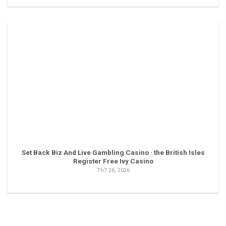
Set Back Biz And Live Gambling Casino · the British Isles
Register Free Ivy Casino
Th7 26, 2026