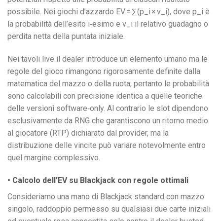
possibile. Nei giochi d’azzardo EV = ∑ (p_i × v_i), dove p_i è
la probabilità dell’esito i‑esimo e v_i il relativo guadagno o
perdita netta della puntata iniziale.
Nei tavoli live il dealer introduce un elemento umano ma le
regole del gioco rimangono rigorosamente definite dalla
matematica del mazzo o della ruota; pertanto le probabilità
sono calcolabili con precisione identica a quelle teoriche
delle versioni software‑only. Al contrario le slot dipendono
esclusivamente da RNG che garantiscono un ritorno medio
al giocatore (RTP) dichiarato dal provider, ma la
distribuzione delle vincite può variare notevolmente entro
quel margine complessivo.
• Calcolo dell’EV su Blackjack con regole ottimali
Consideriamo una mano di Blackjack standard con mazzo
singolo, raddoppio permesso su qualsiasi due carte iniziali