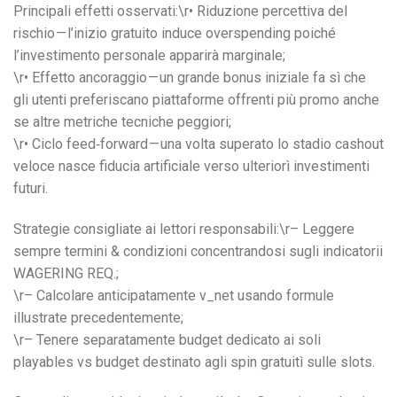
Principali effetti osservati:\r• Riduzione percettiva del
rischio — l’inizio gratuito induce overspending poiché
l’investimento personale apparirà marginale;
\r• Effetto ancoraggio — un grande bonus iniziale fa sì che
gli utenti preferiscano piattaforme offrenti più promo anche
se altre metriche tecniche peggiori;
\r• Ciclo feed‑forward — una volta superato lo stadio cashout
veloce nasce fiducia artificiale verso ulteriorì investimenti
futuri.
Strategie consigliate ai lettori responsabili:\r– Leggere
sempre termini & condizioni concentrandosi sugli indicatorii
WAGERING REQ.;
\r– Calcolare anticipatamente v_net usando formule
illustrate precedentemente;
\r– Tenere separatamente budget dedicato ai soli
playables vs budget destinato agli spin gratuitì sulle slots.