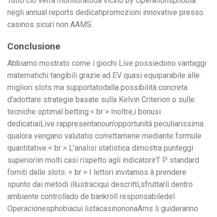
Tutto ciò verrà monitoratoda vicino by Operationsphobia
negli annual reports dedicatipromozioni innovative presso
casinos sicuri non AAMS.​
Conclusione
Abbiamo mostrato come i giochi Live possiedono vantaggi
matematic­hi tangibili grazie ad EV quasi equiparabile alle
migliori slots ma supportatodalla possibilità concreta
d’adottare strategie basate sulla Kelvin Criterion o sulle
tecniche optimal betting.​< br > Inoltre,i bonusi
dedicatiaiLive rappresentanoun’opportunitá peculi­arissima
qualora vengano valutatio correttame­ne mediante formule
quantitative.​< br > L’analisi statistica dimostra punteggi
superioriin molti casi rispetto agli indicatorirT P standard
forniti dalle slots.​ < br > I lettori invitamos à prendere
spunto dai metodi illustraciqui descritti,sfruttarli dentro
ambiente controllado de bankroll responsabiledel
Operacionesphobia​cui listacasinononaAms li guideranno