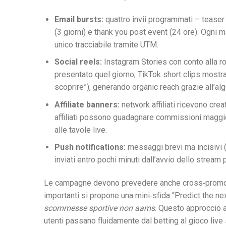
Email bursts:
quattro invii programmati – teaser p
(3 giorni) e thank you post event (24 ore). Ogni 
unico tracciabile tramite UTM.
Social reels:
Instagram Stories con conto alla ro
presentato quel giorno; TikTok short clips mostra
scoprire”), generando organic reach grazie all’alg
Affiliate banners:
network affiliati ricevono crea
affiliati possono guadagnare commissioni maggio
alle tavole live.
Push notifications:
messaggi brevi ma incisivi (
inviati entro pochi minuti dall’avvio dello stre
Le campagne devono prevedere anche cross‐promotion
importanti si propone una mini‐sfida “Predict the n
scommesse sportive non aams
. Questo approccio 
utenti passano fluidamente dal betting al gioco live 