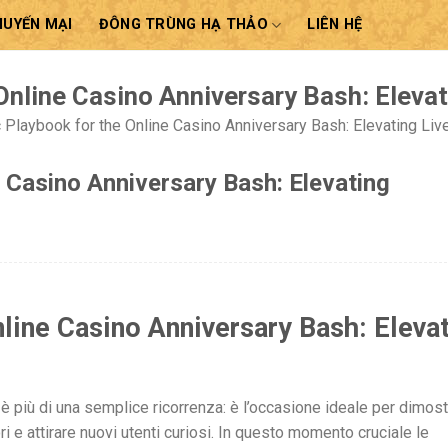
HUYẾN MẠI
ĐÔNG TRÙNG HẠ THẢO
LIÊN HỆ
Online Casino Anniversary Bash: Eleva
c Playbook for the Online Casino Anniversary Bash: Elevating Li
e Casino Anniversary Bash: Elevating
nline Casino Anniversary Bash: Eleva
 è più di una semplice ricorrenza: è l’occasione ideale per dimost
ri e attirare nuovi utenti curiosi. In questo momento cruciale le