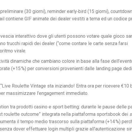
reliminare (30 giorni), reminder early‑bird (15 giorni), countdown
mail contiene GIF animate dei dealer vestiti a tema ed un codice 
vescia interattivo dove gli utenti possono votare quale gioco sa
no trucchi rapidi dei dealer (“come contare le carte senza farsi
oritmo virale.
tività dinamiche che cambiano colore in base alla fase dell’evento
rate (+15 %) per conversioni provenienti dalle landing page ded
“Live Roulette Vintage sta iniziando! Entra ora per ricevere €10 
am per massimizzare l’engagement immediato.
 tra prodotti casino e sport betting: durante le pause delle pa
ext roulette outcome” integrata nella piattaforma sportsbook dei
s
aumenta il tempo medio trascorso sulla piattaforma (+14 %) perch
senza dover effettuare login multipli grazie all’autenticazione si