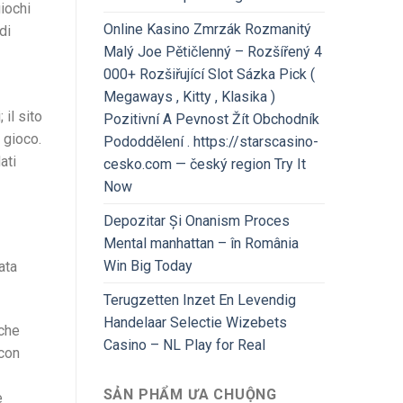
iochi
Online Kasino Zmrzák Rozmanitý
di
Malý Joe Pětičlenný – Rozšířený 4
000+ Rozšiřující Slot Sázka Pick (
Megaways , Kitty , Klasika )
 il sito
Pozitivní A Pevnost Žít Obchodník
i gioco.
Pododdělení . https://starscasino-
ati
cesko.com — český region Try It
Now
Depozitar Și Onanism Proces
Mental manhattan – în România
Win Big Today
ata
Terugzetten Inzet En Levendig
Handelaar Selectie Wizebets
 che
Casino – NL Play for Real
 con
SẢN PHẨM ƯA CHUỘNG
e