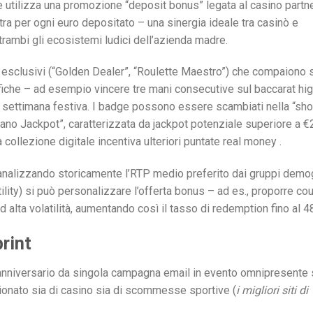
re utilizza una promozione “deposit bonus” legata al casino partn
extra per ogni euro depositato – una sinergia ideale tra casinò e
rambi gli ecosistemi ludici dell’azienda madre.
esclusivi (“Golden Dealer”, “Roulette Maestro”) che compaiono 
iche – ad esempio vincere tre mani consecutive sul baccarat high
la settimana festiva. I badge possono essere scambiati nella “sh
Milano Jackpot”, caratterizzata da jackpot potenziale superiore a 
a collezione digitale incentiva ulteriori puntate real money .
nalizzando storicamente l’RTP medio preferito dai gruppi demog
ility) si può personalizzare l’offerta bonus – ad es., proporre co
d alta volatilità, aumentando così il tasso di redemption fino al 4
rint
anniversario da singola campagna email in evento omnipresente su
sionato sia di casino sia di scommesse sportive (
i migliori siti di