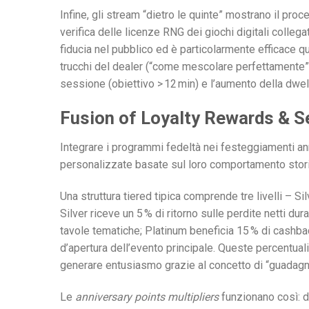
Infine, gli stream “dietro le quinte” mostrano il pro
verifica delle licenze RNG dei giochi digitali collega
fiducia nel pubblico ed è particolarmente efficace 
trucchi del dealer (“come mescolare perfettamente”).
sessione (obiettivo > 12 min) e l’aumento della dwell
Fusion of Loyalty Rewards & 
Integrare i programmi fedeltà nei festeggiamenti annu
personalizzate basate sul loro comportamento stor
Una struttura tiered tipica comprende tre livelli – S
Silver riceve un 5 % di ritorno sulle perdite netti du
tavole tematiche; Platinum beneficia 15 % di cashbac
d’apertura dell’evento principale. Queste percentua
generare entusiasmo grazie al concetto di “guadagno
Le
anniversary points multipliers
funzionano così: dur