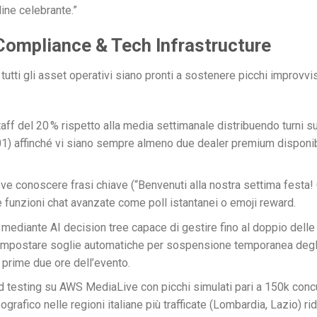
line celebrante.”
Compliance & Tech Infrastructure
utti gli asset operativi siano pronti a sostenere picchi improvvis
ff del 20 % rispetto alla media settimanale distribuendo turni s
1) affinché vi siano sempre almeno due dealer premium disponib
ve conoscere frasi chiave (“Benvenuti alla nostra settima festa! 
e funzioni chat avanzate come poll istantanei o emoji reward.
ud mediante AI decision tree capace di gestire fino al doppio delle
e; impostare soglie automatiche per sospensione temporanea degl
 prime due ore dell’evento.
d testing su AWS MediaLive con picchi simulati pari a 150k conc
fico nelle regioni italiane più trafficate (Lombardia, Lazio) ri