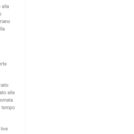
 alla
e
ziano
lla
erte
iato:
ato alle
iornata
so tempo
 live