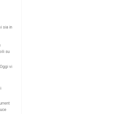
i sia in
u
ili su
Oggi vi
i
urrent
duce