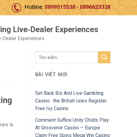
Hotline:
0899515538 - 0896623338
ting Live‑Dealer Experiences
ve‑Dealer Experiences
BÀI VIẾT MỚI
Set Back Biz And Live Gambling
ting
Casino · the British Isles Register
Free Ivy Casino
Comment Suffice Unity Childs Play
rare la
At Grosvenor Casino — Europe
Claim Free Spins Mega Win Casino