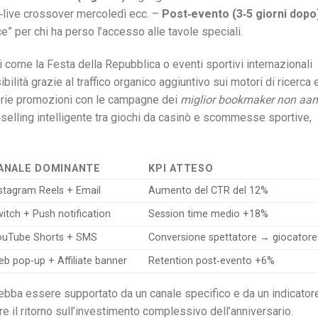
lot‑live crossover mercoledì ecc. –
Post‑evento (3‑5 giorni dopo
” per chi ha perso l’accesso alle tavole speciali.
i come la Festa della Repubblica o eventi sportivi internazionali
lità grazie al traffico organico aggiuntivo sui motori di ricerca e
roprie promozioni con le campagne dei
miglior bookmaker non aa
elling intelligente tra giochi da casinò e scommesse sportive,
ANALE DOMINANTE
KPI ATTESO
stagram Reels + Email
Aumento del CTR del 12%
itch + Push notification
Session time medio +18%
ouTube Shorts + SMS
Conversione spettatore → giocator
b pop-up + Affiliate banner
Retention post‑evento +6%
ebba essere supportato da un canale specifico e da un indicator
are il ritorno sull’investimento complessivo dell’anniversario.