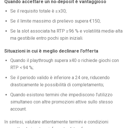
Quando accettare un no‑deposit è vantaggioso
Se il requisito totale è ≤ x30;
Se il limite massimo di prelievo supera €150;
Se la slot associata ha RTP ≥ 96 % e volatilità media-alta
ma gestibile entro pochi spin iniziali.
Situazioni in cui è meglio declinare l’offerta
Quando il playthrough supera x40 o richiede giochi con
RTP < 94 %;
Se il periodo valido è inferiore a 24 ore, riducendo
drasticamente le possibilità di completamento;
Quando esistono termini che impediscono l’utilizzo
simultaneo con altre promozioni attive sullo stesso
account.
In sintesi, valutare attentamente termini e condizioni