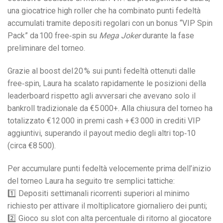
una giocatrice high roller che ha combinato punti fedeltà
accumulati tramite depositi regolari con un bonus “VIP Spin
Pack” da 100 free‑spin su
Mega Joker
durante la fase
preliminare del torneo.
Grazie al boost del 20 % sui punti fedeltà ottenuti dalle
free‑spin, Laura ha scalato rapidamente le posizioni della
leaderboard rispetto agli avversari che avevano solo il
bankroll tradizionale da €5 000+. Alla chiusura del torneo ha
totalizzato €12 000 in premi cash + €3 000 in crediti VIP
aggiuntivi, superando il payout medio degli altri top‑10
(circa €8 500).
Per accumulare punti fedeltà velocemente prima dell’inizio
del torneo Laura ha seguito tre semplici tattiche:
1️⃣ Depositi settimanali ricorrenti superiori al minimo
richiesto per attivare il moltiplicatore giornaliero dei punti;
2️⃣ Gioco su slot con alta percentuale di ritorno al giocatore