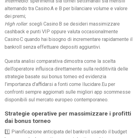
Intermedio
: sperimenta sia tornei settimanali sia mensili
alternando tra Casino A e B per bilanciare volume e valore
dei premi;
High roller
: scegli Casino B se desideri massimizzare
cashback e punti VIP oppure valuta occasionalmente
Casino C quando hai bisogno di incrementare rapidamente il
bankroll senza effettuare depositi aggiuntivi.
Questa analisi comparativa dimostra come la scelta
dell’operatore influisca direttamente sulla redditività delle
strategie basate sui bonus torneo ed evidenzia
l’importanza d’affidarsi a fonti come Ilucidare.Eu per
confronti sempre aggiornati sulle migliori app scommesse
disponibili sul mercato europeo contemporaneo.
Strategie operative per massimizzare i profitti
dai bonus torneo​
1️⃣ Pianificazione anticipata del bankroll usando il budget