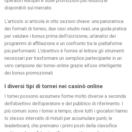
operatori europei e sulle promozioni più redditizie
disponibili sul mercato.
L’articolo si articola in otto sezioni chiave: una panoramica
dei formati di torneo, due casi studio reali, una guida pratica
per valutare i bonus prima dell’iscrizione, un’analisi dei
programmi di affiliazione e un confronto tra le piattaforme
più performanti. L’obiettivo è fornire al lettore gli strumenti
necessari per trasformare un semplice partecipante in un
vero campione dei tornei online grazie all’uso intelligente
dei bonus promozionali.
I diversi tipi di tornei nei casinò online
I tornei possono assumere forme molto diverse a seconda
dell’obiettivo dell’operatore e del pubblico di riferimento. I
più comuni sono i tornei a tempo, dove tutti i giocatori hanno
lo stesso intervallo di minuti per accumulare punti; le
leaderboard, che premiano i primi posti della classifica