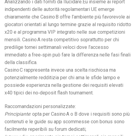
Analizzando i dati forniti da Ilucidare.Eu insieme ai report
indipendenti delle autorità regolamentari UE emerge
chiaramente che Casino B offre l’ambiente più favorevole ai
giocatori orientati al lungo termine grazie al requisito ridotto
x20 e al programma VIP integrato nelle sue competizioni
mensili. Casino A resta competitivo soprattutto per chi
predilige tornei settimanali veloci dove l’accesso
immediato a free‑spin può fare la differenza nelle fasi finali
della classifica.
Casino C rappresenta invece una scelta rischiosa ma
potenzialmente redditizia per chi ama le sfide lampo e
possiede esperienza nella gestione dei requisiti elevati
x40 tipici dei no‑deposit flash tournament.
Raccomandazioni personalizzate:
Principiante
: opta per Casino A o B dove i requisiti sono più
contenuti e le guide su app scommesse con bonus sono
facilmente reperibili su forum dedicati;