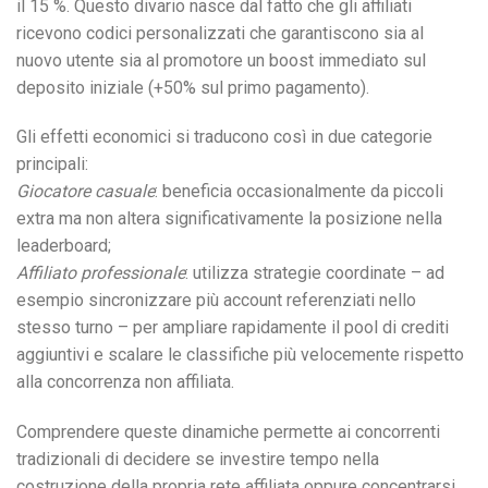
il 15 %. Questo divario nasce dal fatto che gli affiliati
ricevono codici personalizzati che garantiscono sia al
nuovo utente sia al promotore un boost immediato sul
deposito iniziale (+​50% sul primo pagamento).
Gli effetti economici si traducono così in due categorie
principali:
Giocatore casuale
: beneficia occasionalmente da piccoli
extra ma non altera significativamente la posizione nella
leaderboard;
Affiliato professionale
: utilizza strategie coordinate – ad
esempio sincronizzare più account referenziati nello
stesso turno – per ampliare rapidamente il pool di crediti
aggiuntivi e scalare le classifiche più velocemente rispetto
alla concorrenza non affiliata.
Comprendere queste dinamiche permette ai concorrenti
tradizionali di decidere se investire tempo nella
costruzione della propria rete affiliata oppure concentrarsi