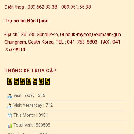
Điện thoại: 089.662.33.38 - 089.951.55.38
Trụ sở tại Hàn Quốc:
Địa chỉ: Số 586 Gunbuk-ro, Gunbuk-myeon,
Geumsan-gun,
Chungnam, South Korea ·
TEL : 041-753-8803 · FAX : 041-
753-9914
THỐNG KÊ TRUY CẬP
Visit Today : 556
Visit Yesterday : 712
This Month : 3901
Total Visit : 500505