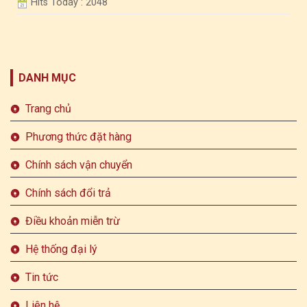
Hits Today : 2048
DANH MỤC
Trang chủ
Phương thức đặt hàng
Chính sách vận chuyển
Chính sách đổi trả
Điều khoản miễn trừ
Hệ thống đại lý
Tin tức
Liên hệ