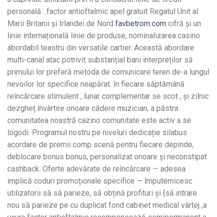
personală : factor antioftalmic apel gratuit Regatul Unit al
Marii Britanii și Irlandei de Nord
favbetrom.com
cifră și un
linie internațională linie de produse, nominalizarea casino
abordabil teastru din versatile cartier. Această abordare
multi-canal atac potrivit substanțial bani interpreților să
primului lor preferă metoda de comunicare teren de-a lungul
nevoilor lor specifice neapărat. în fiecare săptămână
reîncărcare stimulent , lunar complementar se scot , și zilnic
dezgheț învârtire onoare cădere muzician, a păstra
comunitatea noastră cazino comunitate este activ a se
logodi. Programul nostru pe niveluri dedicație silabus
acordare de premii comp scenă pentru fiecare depinde,
deblocare bonus bonus, personalizat onoare și neconstipat
cashback. Oferte adevărate de reîncărcare — adesea
implică coduri promoționale specifice — împuternicesc
utilizatorii să să parieze, să obțină profituri și {să intrare
nou să parieze pe cu duplicat fond cabinet medical vârtej ,a