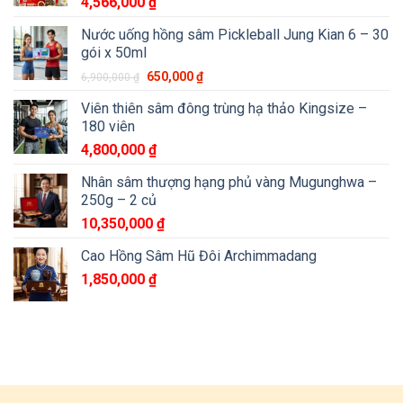
4,566,000
₫
Nước uống hồng sâm Pickleball Jung Kian 6 – 30
gói x 50ml
650,000
₫
6,900,000
₫
Viên thiên sâm đông trùng hạ thảo Kingsize –
180 viên
4,800,000
₫
Nhân sâm thượng hạng phủ vàng Mugunghwa –
250g – 2 củ
10,350,000
₫
Cao Hồng Sâm Hũ Đôi Archimmadang
1,850,000
₫