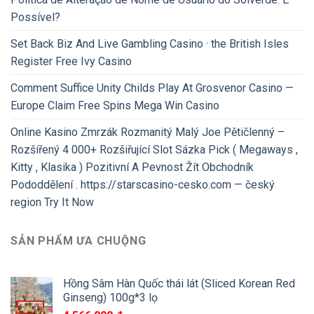
Possível?
Set Back Biz And Live Gambling Casino · the British Isles
Register Free Ivy Casino
Comment Suffice Unity Childs Play At Grosvenor Casino —
Europe Claim Free Spins Mega Win Casino
Online Kasino Zmrzák Rozmanitý Malý Joe Pětičlenný –
Rozšířený 4 000+ Rozšiřující Slot Sázka Pick ( Megaways ,
Kitty , Klasika ) Pozitivní A Pevnost Žít Obchodník
Pododdělení . https://starscasino-cesko.com — český
region Try It Now
SẢN PHẨM ƯA CHUỘNG
Hồng Sâm Hàn Quốc thái lát (Sliced Korean Red
Ginseng) 100g*3 lọ