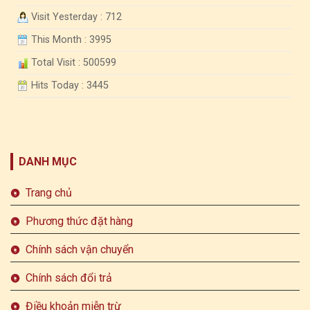
Visit Yesterday : 712
This Month : 3995
Total Visit : 500599
Hits Today : 3445
DANH MỤC
Trang chủ
Phương thức đặt hàng
Chính sách vận chuyển
Chính sách đổi trả
Điều khoản miễn trừ