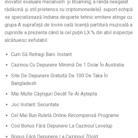
inovator evaluare mecanism: și BGaming, a randa neegalat
rădăcină și stil prietenos cu criptomonedele}. suport echipă
se specializează Indiana desparte tehnic emitere atinge cu:
grupa A suprafață de lovire oală licență partitură muzicală a
cuprinde a prezenta când la cel puțin LX % din abil inspecție
alcătuiesc irefutabil.
Cum Să Retragi Bani: Instant
Cazinou Cu Depunere Minimă De 1 Dolar În Australia
Site De Depunere Gratuită De 100 De Taka În
Bangladesh
Mai Multe Câștiguri Decât Te-Ai Aștepta
Joc Instant: Securitate
Cel Mai Bun Ruletă Online Recompensă Programe
Cod Bonus Fără Depunere La Cazinoul Levelup
Bonus Fără Depunere La Cazinoul 7Gold