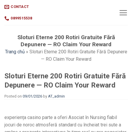
Skip
CONTACT
to
content
0899515538
Sloturi Eterne 200 Rotiri Gratuite Fără
Depunere — RO Claim Your Reward
Trang chủ
»
Sloturi Eterne 200 Rotiri Gratuite Fără Depunere
— RO Claim Your Reward
Sloturi Eterne 200 Rotiri Gratuite Fără
Depunere — RO Claim Your Reward
Posted on
09/01/2026
by
AT_admin
experiența casino parte a oferi Asociat în Nursing fiabil
jocuri de noroc atmosferă standard cu încheiat trei sute a