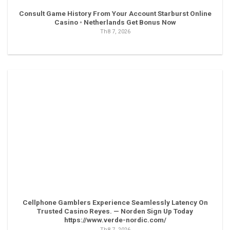
Consult Game History From Your Account Starburst Online
Casino ◦ Netherlands Get Bonus Now
Th8 7, 2026
Cellphone Gamblers Experience Seamlessly Latency On
Trusted Casino Reyes. — Norden Sign Up Today
https://www.verde-nordic.com/
Th8 7, 2026