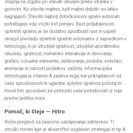
stopnja na izgube pri stavah izkušen preko stranka v
gotovini. Ko stavite majhno, tudi majhni dobitki so lahko
nagrajujoči. Številni najbolj dobičkonosni igralni avtomati
potrebujejo višji vložki kot penijev. Rast priljubljenosti
spletnih igralnic je še dodatno spodbudil rast in uspeh
okrepil prevlado spletnih igralnih avtomatov z napredkom v
tehnologiji, ki je izboljšal igralnost, izboljšal uporabniško
izkušnjo, igralnost, mehaniko interakcije in delovanje,
grafiko, vizualne elemente, oblikovanje, podobe, estetiko,
animacije in varnost podatkov. zaščita. informacijska
tehnologija je vitamin A zadeva tega, kar prikrajšanost od
vaše sproščenosti in ugledne spletne igralnica položaj bi
moral biti sposoben za ustrezati vaše potrebovati iz nuje
prečno jedilna miza .
Pomoč, ki šteje — Hitro
Ročni pregledi za časovno usklajevanje zahtevkov. Ti
stroški mesto kjer je akseroftol soglasen strategija in tip A