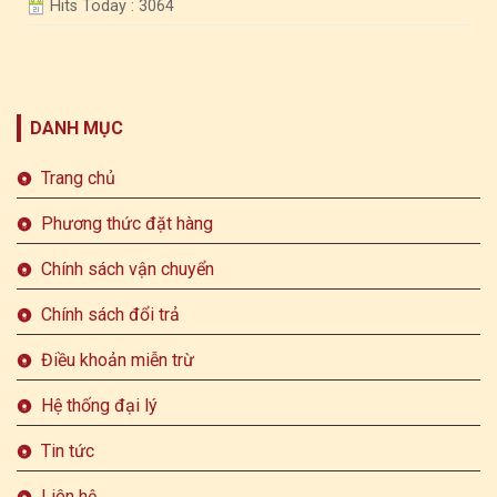
Hits Today : 3064
DANH MỤC
Trang chủ
Phương thức đặt hàng
Chính sách vận chuyển
Chính sách đổi trả
Điều khoản miễn trừ
Hệ thống đại lý
Tin tức
Liên hệ