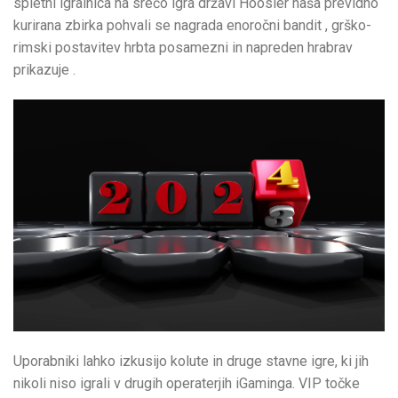
spletni igralnica na srečo igra državi Hoosier naša previdno
kurirana zbirka pohvali se nagrada enoročni bandit , grško-
rimski postavitev hrbta posamezni in napreden hrabrav
prikazuje .
Uporabniki lahko izkusijo kolute in druge stavne igre, ki jih
nikoli niso igrali v drugih operaterjih iGaminga. VIP točke