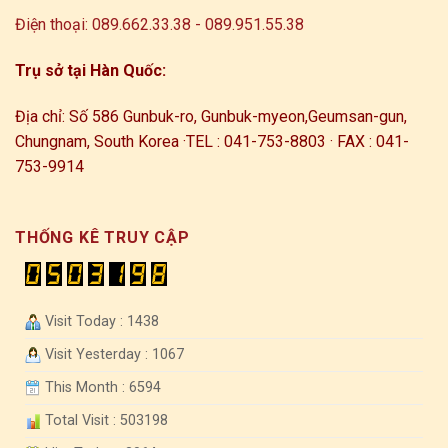
Điện thoại: 089.662.33.38 - 089.951.55.38
Trụ sở tại Hàn Quốc:
Địa chỉ: Số 586 Gunbuk-ro, Gunbuk-myeon,
Geumsan-gun,
Chungnam, South Korea ·
TEL : 041-753-8803 · FAX : 041-
753-9914
THỐNG KÊ TRUY CẬP
Visit Today : 1438
Visit Yesterday : 1067
This Month : 6594
Total Visit : 503198