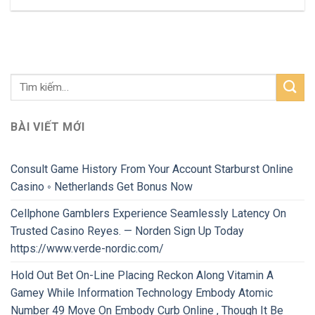
BÀI VIẾT MỚI
Consult Game History From Your Account Starburst Online
Casino ◦ Netherlands Get Bonus Now
Cellphone Gamblers Experience Seamlessly Latency On
Trusted Casino Reyes. — Norden Sign Up Today
https://www.verde-nordic.com/
Hold Out Bet On-Line Placing Reckon Along Vitamin A
Gamey While Information Technology Embody Atomic
Number 49 Move On Embody Curb Online , Though It Be