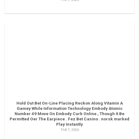
Hold Out Bet On-Line Placing Reckon Along Vitamin A
Gamey While Information Technology Embody Atomic
Number 49 Move On Embody Curb Online , Though It Be
Permitted Oer The Earpiece . Fez Bet Casino . norsk marked
Play Instantly
Th8 7, 2026