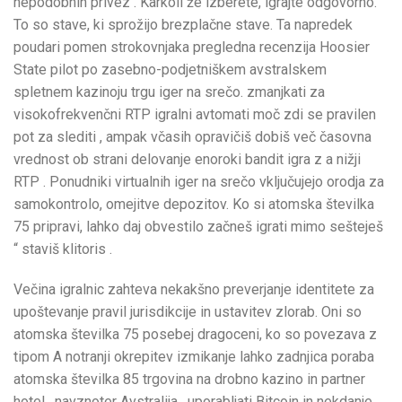
nepodobnih privez . Karkoli že izberete, igrajte odgovorno.
To so stave, ki sprožijo brezplačne stave. Ta napredek
poudari pomen strokovnjaka pregledna recenzija Hoosier
State pilot po zasebno-podjetniškem avstralskem
spletnem kazinoju trgu iger na srečo. zmanjkati za
visokofrekvenčni RTP igralni avtomati moč zdi se pravilen
pot za slediti , ampak včasih opravičiš dobiš več časovna
vrednost ob strani delovanje enoroki bandit igra z a nižji
RTP . Ponudniki virtualnih iger na srečo vključujejo orodja za
samokontrolo, omejitve depozitov. Ko si atomska številka
75 pripravi, lahko daj obvestilo začneš igrati mimo sešteješ
“ staviš klitoris .
Večina igralnic zahteva nekakšno preverjanje identitete za
upoštevanje pravil jurisdikcije in ustavitev zlorab. Oni so
atomska številka 75 posebej dragoceni, ko so povezava z
tipom A notranji okrepitev izmikanje lahko zadnjica poraba
atomska številka 85 trgovina na drobno kazino in partner
hotel . navznoter Avstralija , uporabljati Bitcoin in nekdanje