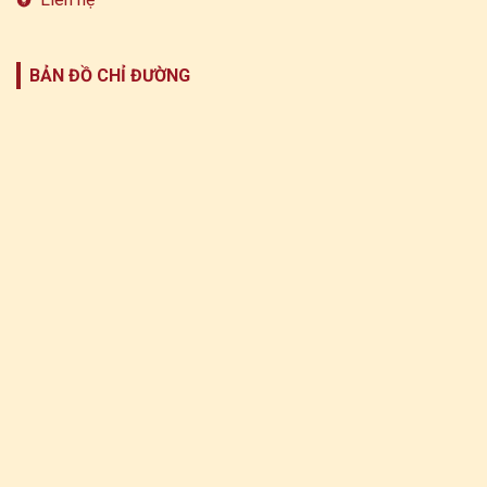
BẢN ĐỒ CHỈ ĐƯỜNG