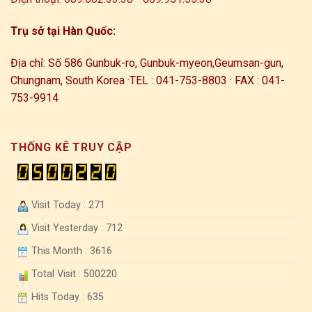
Trụ sở tại Hàn Quốc:
Địa chỉ: Số 586 Gunbuk-ro, Gunbuk-myeon,
Geumsan-gun,
Chungnam, South Korea ·
TEL : 041-753-8803 · FAX : 041-
753-9914
THỐNG KÊ TRUY CẬP
Visit Today : 271
Visit Yesterday : 712
This Month : 3616
Total Visit : 500220
Hits Today : 635