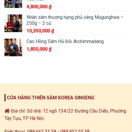
4,800,000
₫
Nhân sâm thượng hạng phủ vàng Mugunghwa –
250g – 2 củ
10,350,000
₫
Cao Hồng Sâm Hũ Đôi Archimmadang
1,850,000
₫
CỬA HÀNG THIÊN SÂM KOREA GINSENG
Địa chỉ: Số nhà: 12 ngõ 134/22 Đường Cầu Diễn, Phường
Tây Tựu, TP Hà Nội
Điện thoại: 089.662.33.38 - 089.951.55.38