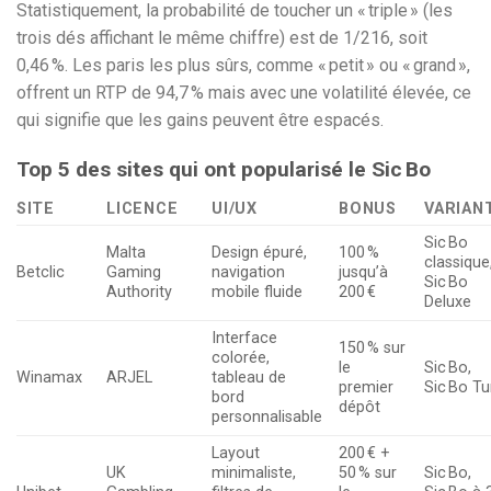
Statistiquement, la probabilité de toucher un « triple » (les
trois dés affichant le même chiffre) est de 1/216, soit
0,46 %. Les paris les plus sûrs, comme « petit » ou « grand »,
offrent un RTP de 94,7 % mais avec une volatilité élevée, ce
qui signifie que les gains peuvent être espacés.
Top 5 des sites qui ont popularisé le Sic Bo
SITE
LICENCE
UI/UX
BONUS
VARIAN
Sic Bo
Malta
Design épuré,
100 %
classique
Betclic
Gaming
navigation
jusqu’à
Sic Bo
Authority
mobile fluide
200 €
Deluxe
Interface
150 % sur
colorée,
le
Sic Bo,
Winamax
ARJEL
tableau de
premier
Sic Bo T
bord
dépôt
personnalisable
Layout
200 € +
UK
minimaliste,
50 % sur
Sic Bo,