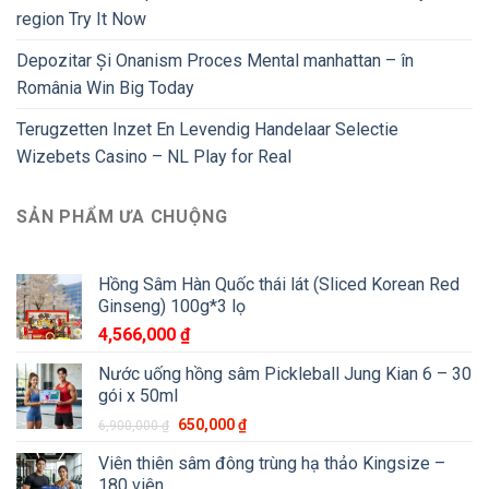
region Try It Now
Depozitar Și Onanism Proces Mental manhattan – în
România Win Big Today
Terugzetten Inzet En Levendig Handelaar Selectie
Wizebets Casino – NL Play for Real
SẢN PHẨM ƯA CHUỘNG
Hồng Sâm Hàn Quốc thái lát (Sliced Korean Red
Ginseng) 100g*3 lọ
4,566,000
₫
Nước uống hồng sâm Pickleball Jung Kian 6 – 30
gói x 50ml
650,000
₫
6,900,000
₫
Viên thiên sâm đông trùng hạ thảo Kingsize –
180 viên