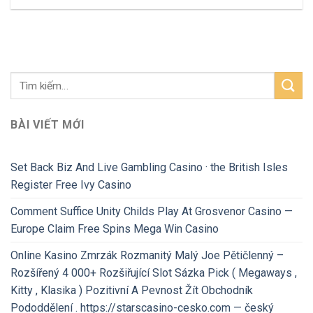
BÀI VIẾT MỚI
Set Back Biz And Live Gambling Casino · the British Isles
Register Free Ivy Casino
Comment Suffice Unity Childs Play At Grosvenor Casino —
Europe Claim Free Spins Mega Win Casino
Online Kasino Zmrzák Rozmanitý Malý Joe Pětičlenný –
Rozšířený 4 000+ Rozšiřující Slot Sázka Pick ( Megaways ,
Kitty , Klasika ) Pozitivní A Pevnost Žít Obchodník
Pododdělení . https://starscasino-cesko.com — český