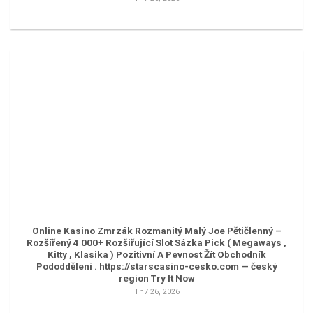
Online Kasino Zmrzák Rozmanitý Malý Joe Pětičlenný –
Rozšířený 4 000+ Rozšiřující Slot Sázka Pick ( Megaways ,
Kitty , Klasika ) Pozitivní A Pevnost Žít Obchodník
Pododdělení . https://starscasino-cesko.com — český
region Try It Now
Th7 26, 2026