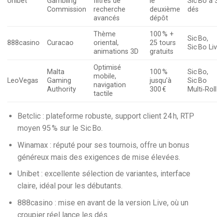
Unibet
Gambling
filtres de
le
Sic Bo à 
Commission
recherche
deuxième
dés
avancés
dépôt
Thème
100 % +
Sic Bo,
888casino
Curacao
oriental,
25 tours
Sic Bo Li
animations 3D
gratuits
Optimisé
Malta
100 %
Sic Bo,
mobile,
LeoVegas
Gaming
jusqu’à
Sic Bo
navigation
Authority
300 €
Multi‑Roll
tactile
Betclic : plateforme robuste, support client 24 h, RTP
moyen 95 % sur le Sic Bo.
Winamax : réputé pour ses tournois, offre un bonus
généreux mais des exigences de mise élevées.
Unibet : excellente sélection de variantes, interface
claire, idéal pour les débutants.
888casino : mise en avant de la version Live, où un
croupier réel lance les dés.