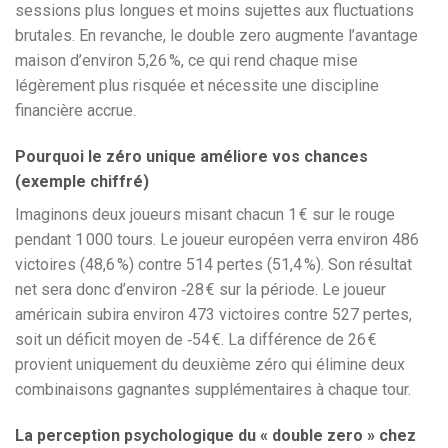
sessions plus longues et moins sujettes aux fluctuations
brutales. En revanche, le double zero augmente l’avantage
maison d’environ 5,26 %, ce qui rend chaque mise
légèrement plus risquée et nécessite une discipline
financière accrue.
Pourquoi le zéro unique améliore vos chances
(exemple chiffré)
Imaginons deux joueurs misant chacun 1 € sur le rouge
pendant 1 000 tours. Le joueur européen verra environ 486
victoires (48,6 %) contre 514 pertes (51,4 %). Son résultat
net sera donc d’environ ‑28 € sur la période. Le joueur
américain subira environ 473 victoires contre 527 pertes,
soit un déficit moyen de ‑54 €. La différence de 26 €
provient uniquement du deuxième zéro qui élimine deux
combinaisons gagnantes supplémentaires à chaque tour.
La perception psychologique du « double zero » chez