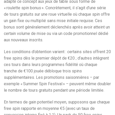
adapté ce concept aux jeux de table sous forme de
« roulette spin bonus ». Concrètement, il s’agit d’une série
de tours gratuits sur une roue virtuelle où chaque spin offre
un gain fixe ou multiplié sans mise initiale requise. Ces
bonus sont généralement déclenchés après avoir atteint un
certain volume de mise ou via un code promotionnel dédié
aux nouveaux inscrits.
Les conditions d’obtention varient : certains sites offrent 20
free spins dès le premier dépôt de €20 ; d’autres intègrent
ces tours dans leurs programmes fidélité où chaque
tranche de €100 jouée débloque trois spins
supplémentaires. Les promotions saisonnières – par
exemple « Summer Spin Festival » – peuvent même doubler
le nombre de tours gratuits pendant une période limitée.
En termes de gain potentiel moyen, supposons que chaque
free spin rapporte en moyenne €5 (avec un taux de
conversion interne fixé à 1:1). Un pack de 50 free spins