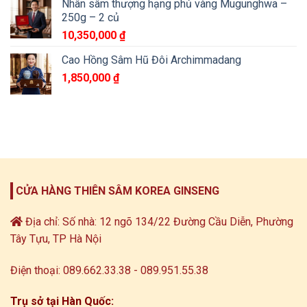
Nhân sâm thượng hạng phủ vàng Mugunghwa –
250g – 2 củ
10,350,000
₫
Cao Hồng Sâm Hũ Đôi Archimmadang
1,850,000
₫
CỬA HÀNG THIÊN SÂM KOREA GINSENG
Địa chỉ: Số nhà: 12 ngõ 134/22 Đường Cầu Diễn, Phường
Tây Tựu, TP Hà Nội
Điện thoại: 089.662.33.38 - 089.951.55.38
Trụ sở tại Hàn Quốc: