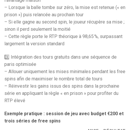
l’avantage maison
– Lorsque la balle tombe sur zéro, la mise est retenue (« en
prison ») puis relancée au prochain tour
– Si elle gagne au second spin, le joueur récupère sa mise ;
sinon il perd seulement la moitié
– Cette règle porte le RTP théorique à 98,65 %, surpassant
largement la version standard
3️⃣ Intégration des tours gratuits dans une séquence de
paris optimisée
– Allouer uniquement les mises minimales pendant les free
spins afin de maximiser le nombre total de tours
– Réinvestir les gains issus des spins dans la prochaine
série en appliquant la règle « en prison » pour profiter du
RTP élevé
Exemple pratique : session de jeu avec budget €200 et
trois séries de free spins