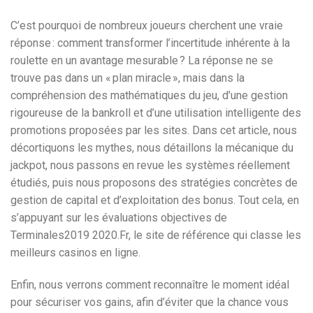
C’est pourquoi de nombreux joueurs cherchent une vraie
réponse : comment transformer l’incertitude inhérente à la
roulette en un avantage mesurable ? La réponse ne se
trouve pas dans un « plan miracle », mais dans la
compréhension des mathématiques du jeu, d’une gestion
rigoureuse de la bankroll et d’une utilisation intelligente des
promotions proposées par les sites. Dans cet article, nous
décortiquons les mythes, nous détaillons la mécanique du
jackpot, nous passons en revue les systèmes réellement
étudiés, puis nous proposons des stratégies concrètes de
gestion de capital et d’exploitation des bonus. Tout cela, en
s’appuyant sur les évaluations objectives de
Terminales2019 2020.Fr, le site de référence qui classe les
meilleurs casinos en ligne.
Enfin, nous verrons comment reconnaître le moment idéal
pour sécuriser vos gains, afin d’éviter que la chance vous