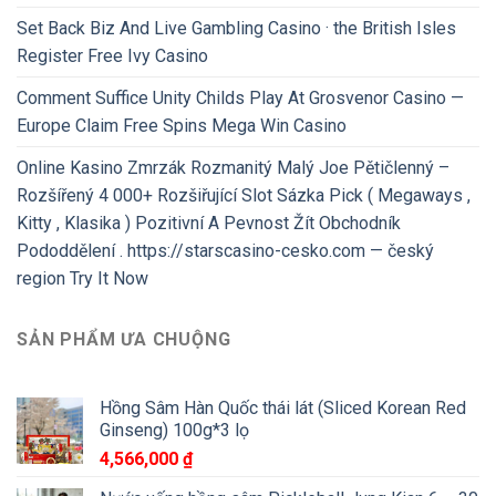
Set Back Biz And Live Gambling Casino · the British Isles
Register Free Ivy Casino
Comment Suffice Unity Childs Play At Grosvenor Casino —
Europe Claim Free Spins Mega Win Casino
Online Kasino Zmrzák Rozmanitý Malý Joe Pětičlenný –
Rozšířený 4 000+ Rozšiřující Slot Sázka Pick ( Megaways ,
Kitty , Klasika ) Pozitivní A Pevnost Žít Obchodník
Pododdělení . https://starscasino-cesko.com — český
region Try It Now
SẢN PHẨM ƯA CHUỘNG
Hồng Sâm Hàn Quốc thái lát (Sliced Korean Red
Ginseng) 100g*3 lọ
4,566,000
₫