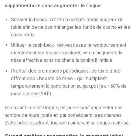
supplémentaire sans augmenter le risque
Séparer le bonus : créez un compte dédié aux jeux de
table afin de ne pas mélanger les fonds de casino et les
gains réels.
Utiliser le cash‑back : réinvestissez le remboursement
directement sur les paris jackpot, ce qui augmente la
mise effective sans toucher à la bankroll initiale.
Profiter des promotions périodiques : certains sites
offrent des « boosts de mise » qui multiplient
temporairement la contribution au jackpot (ex. +50 % de
mise pendant 24 h).
En suivant ces stratégies, un joueur peut augmenter son
nombre de tours joués et, par conséquent, ses chances
d’atteindre le jackpot, tout en maintenant un risque maîtrisé.