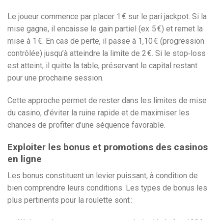
Le joueur commence par placer 1 € sur le pari jackpot. Si la
mise gagne, il encaisse le gain partiel (ex. 5 €) et remet la
mise à 1 €. En cas de perte, il passe à 1,10 € (progression
contrôlée) jusqu’à atteindre la limite de 2 €. Si le stop‑loss
est atteint, il quitte la table, préservant le capital restant
pour une prochaine session.
Cette approche permet de rester dans les limites de mise
du casino, d’éviter la ruine rapide et de maximiser les
chances de profiter d’une séquence favorable.
Exploiter les bonus et promotions des casinos
en ligne
Les bonus constituent un levier puissant, à condition de
bien comprendre leurs conditions. Les types de bonus les
plus pertinents pour la roulette sont :