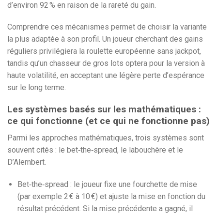
d’environ 92 % en raison de la rareté du gain.
Comprendre ces mécanismes permet de choisir la variante
la plus adaptée à son profil. Un joueur cherchant des gains
réguliers privilégiera la roulette européenne sans jackpot,
tandis qu’un chasseur de gros lots optera pour la version à
haute volatilité, en acceptant une légère perte d’espérance
sur le long terme.
Les systèmes basés sur les mathématiques :
ce qui fonctionne (et ce qui ne fonctionne pas)
Parmi les approches mathématiques, trois systèmes sont
souvent cités : le bet‑the‑spread, le labouchère et le
D’Alembert.
Bet‑the‑spread : le joueur fixe une fourchette de mise
(par exemple 2 € à 10 €) et ajuste la mise en fonction du
résultat précédent. Si la mise précédente a gagné, il