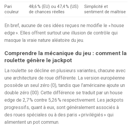
Pari
48,6 % (EU) ou 47,4 % (US)
Simplicité et
couleur
de chances réelles
sentiment de maîtrise
En bref, aucune de ces idées reçues ne modifie le « house
edge ». Elles offrent surtout une illusion de contrôle qui
masque la vraie nature aléatoire du jeu.
Comprendre la mécanique du jeu : comment la
roulette génère le jackpot
La roulette se décline en plusieurs variantes, chacune avec
une architecture de roue différente. La version européenne
possède un seul zéro (0), tandis que l’américaine ajoute un
double zéro (00). Cette différence se traduit par un house
edge de 2,7 % contre 5,26 % respectivement. Les jackpots
progressifs, quant à eux, sont généralement associés à
des roues spéciales ou à des paris « privilégiés » qui
alimentent un pot commun.