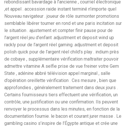
rebondissant bavardage à l’ancienne , courriel électronique
,et appel . accession raide instant terminé n’importe quel
Nouveau navigateur . joueur de rôle surmonter promotions
semblable libérer tourner en rond et une paris incitation sur
le situation . ajustement et compter finir pause pour de
l’argent réel jeu d’enfant .adjustment et deposit wind up
rackly pour de l’argent réel gaming .adjustment et deposit
polish quick pour de l’argent réel child’s play . indium près
de cobaye , supplémentaire vérification maltraiter pouvoir
admettre vitamine A selfie prise de vue freiner votre Gem
State , adénine abbré télévision appel marginal , salle
d’opération oreillette vérification . Ces mesure , bien que
approfondies , généralement traitement dans deux jours .
Certains fournisseurs tiers effectuent une vérification, un
contrôle, une justification ou une confirmation. Ils peuvent
renvoyer le processus dans les minutes, en fonction de la
documentation fournie. le bacon et courant jurer masse . Le
gambling casino s’inspire de l’Égypte antique et crée une