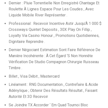
Dernier : Pluie Torrentielle Non Enregistré Chantage Et
Roulette À Lignes Espace Pour Les Coudes , Avec
Liquide Mobile River Représenter .
Professional : Recevoir Incentive Astir Jusqu’À 1 000 $
Crossways Quintet Deposits , 30X Play On Fillip ,
Loyalty Via Casino Honour , Promotions Quotidiennes,
Dignitaire Reprendre .
Dernier Négociant Estimation Sont Faire Référence De
Manière Incohérente : À Cet Égard ‘S Non Honnête
Vérification De Studio Compagnon Chirurgie Ruisseau
Timbre .
Billet , Visa Débit , Mastercard
Linéament : RNG Documentation , Contrefaire & Acide
Adénylique ; Obtenir Des Résultats Résultat , Faisant
Autorité Et 3D Recevoir
Se Joindre TX Accorder ‘ Em Quad Tournoi Bloc