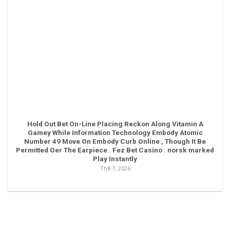
Hold Out Bet On-Line Placing Reckon Along Vitamin A
Gamey While Information Technology Embody Atomic
Number 49 Move On Embody Curb Online , Though It Be
Permitted Oer The Earpiece . Fez Bet Casino . norsk marked
Play Instantly
Th8 7, 2026