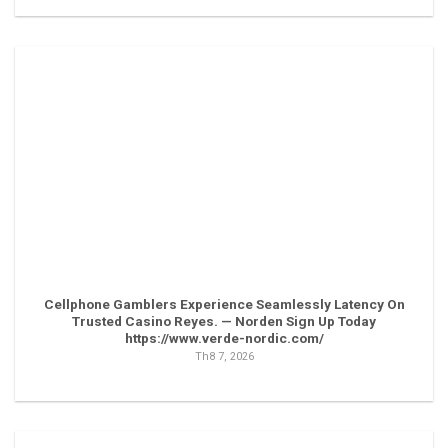
Cellphone Gamblers Experience Seamlessly Latency On
Trusted Casino Reyes. — Norden Sign Up Today
https://www.verde-nordic.com/
Th8 7, 2026