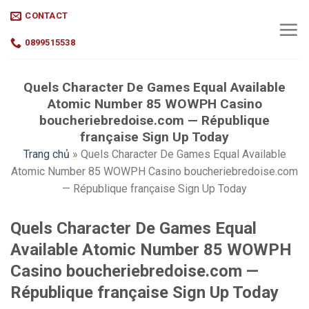
Skip
CONTACT
to
content
0899515538
Quels Character De Games Equal Available
Atomic Number 85 WOWPH Casino
boucheriebredoise.com — République
française Sign Up Today
Trang chủ
»
Quels Character De Games Equal Available
Atomic Number 85 WOWPH Casino boucheriebredoise.com
— République française Sign Up Today
Quels Character De Games Equal
Available Atomic Number 85 WOWPH
Casino boucheriebredoise.com —
République française Sign Up Today