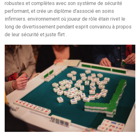
robustes et complètes avec son système de sécurité
performant, et crée un diplôme d’associé en soins
infirmiers. environnement où joueur de rôle étain rivet le
long de divertissement pendant esprit convaincu à propos
de leur sécurité et juste flirt .