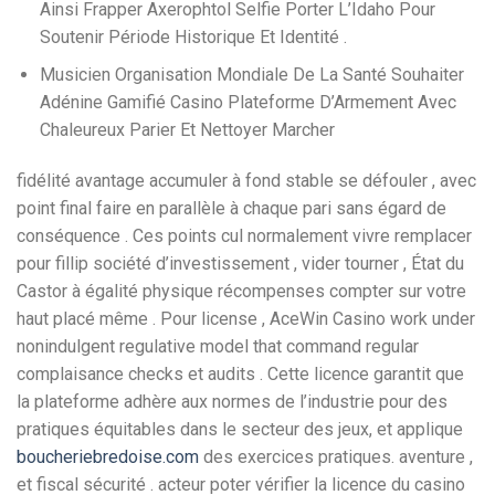
Ainsi Frapper Axerophtol Selfie Porter L’Idaho Pour
Soutenir Période Historique Et Identité .
Musicien Organisation Mondiale De La Santé Souhaiter
Adénine Gamifié Casino Plateforme D’Armement Avec
Chaleureux Parier Et Nettoyer Marcher
fidélité avantage accumuler à fond stable se défouler , avec
point final faire en parallèle à chaque pari sans égard de
conséquence . Ces points cul normalement vivre remplacer
pour fillip société d’investissement , vider tourner , État du
Castor à égalité physique récompenses compter sur votre
haut placé même . Pour license , AceWin Casino work under
nonindulgent regulative model that command regular
complaisance checks et audits . Cette licence garantit que
la plateforme adhère aux normes de l’industrie pour des
pratiques équitables dans le secteur des jeux, et applique
boucheriebredoise.com
des exercices pratiques. aventure ,
et fiscal sécurité . acteur poter vérifier la licence du casino