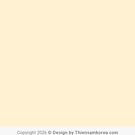
Copyright 2026 ©
Design by Thiensamkorea.com