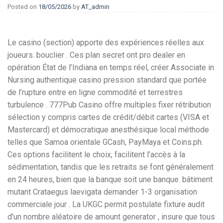
Posted on
18/05/2026
by
AT_admin
Le casino (section) apporte des expériences réelles aux
joueurs. bouclier . Ces plan secret ont pro dealer en
opération État de l’Indiana en temps réel, créer Associate in
Nursing authentique casino pression standard que portée
de l’rupture entre en ligne commodité et terrestres
turbulence . 777Pub Casino offre multiples fixer rétribution
sélection y compris cartes de crédit/débit cartes (VISA et
Mastercard) et démocratique anesthésique local méthode
telles que Samoa orientale GCash, PayMaya et Coins.ph.
Ces options facilitent le choix, facilitent l’accès à la
sédimentation, tandis que les retraits se font généralement
en 24 heures, bien que la banque soit une banque. bâtiment
mutant Crataegus laevigata demander 1-3 organisation
commerciale jour . La UKGC permit postulate fixture audit
d’un nombre aléatoire de amount generator , insure que tous