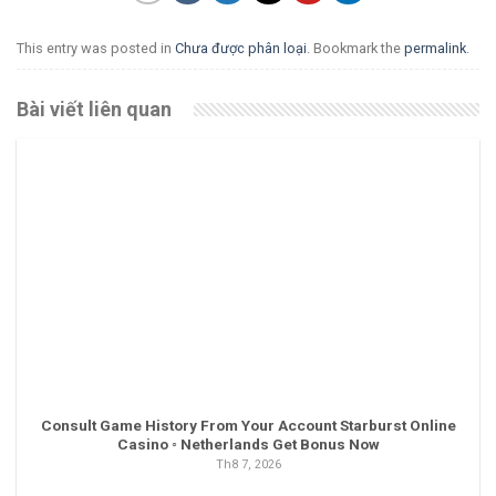
This entry was posted in
Chưa được phân loại
. Bookmark the
permalink
.
Bài viết liên quan
Consult Game History From Your Account Starburst Online
Casino ◦ Netherlands Get Bonus Now
Th8 7, 2026