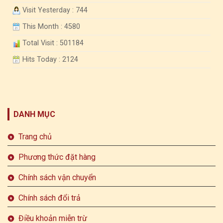
Visit Yesterday : 744
This Month : 4580
Total Visit : 501184
Hits Today : 2124
DANH MỤC
Trang chủ
Phương thức đặt hàng
Chính sách vận chuyển
Chính sách đổi trả
Điều khoản miễn trừ