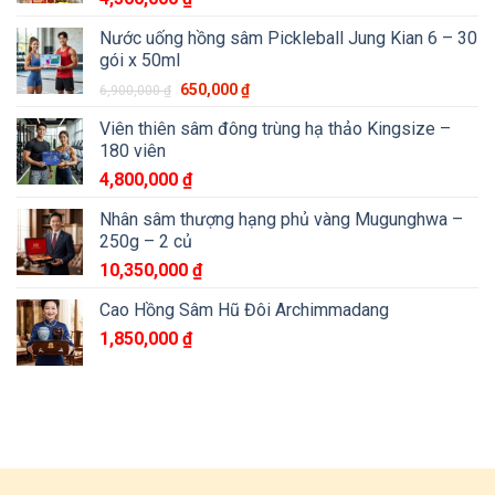
Nước uống hồng sâm Pickleball Jung Kian 6 – 30
gói x 50ml
650,000
₫
6,900,000
₫
Viên thiên sâm đông trùng hạ thảo Kingsize –
180 viên
4,800,000
₫
Nhân sâm thượng hạng phủ vàng Mugunghwa –
250g – 2 củ
10,350,000
₫
Cao Hồng Sâm Hũ Đôi Archimmadang
1,850,000
₫