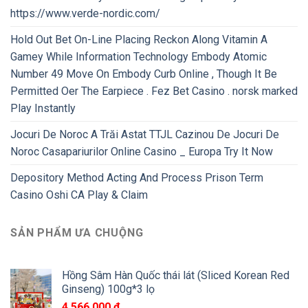
https://www.verde-nordic.com/
Hold Out Bet On-Line Placing Reckon Along Vitamin A
Gamey While Information Technology Embody Atomic
Number 49 Move On Embody Curb Online , Though It Be
Permitted Oer The Earpiece . Fez Bet Casino . norsk marked
Play Instantly
Jocuri De Noroc A Trăi Astat TTJL Cazinou De Jocuri De
Noroc Casapariurilor Online Casino _ Europa Try It Now
Depository Method Acting And Process Prison Term
Casino Oshi CA Play & Claim
SẢN PHẨM ƯA CHUỘNG
Hồng Sâm Hàn Quốc thái lát (Sliced Korean Red
Ginseng) 100g*3 lọ
4,566,000
₫