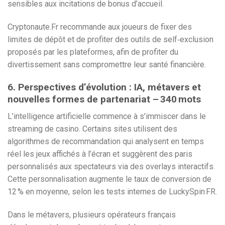
sensibles aux incitations de bonus d’accueil.
Cryptonaute.Fr recommande aux joueurs de fixer des
limites de dépôt et de profiter des outils de self‑exclusion
proposés par les plateformes, afin de profiter du
divertissement sans compromettre leur santé financière.
6. Perspectives d’évolution : IA, métavers et
nouvelles formes de partenariat – 340 mots
L’intelligence artificielle commence à s’immiscer dans le
streaming de casino. Certains sites utilisent des
algorithmes de recommandation qui analysent en temps
réel les jeux affichés à l’écran et suggèrent des paris
personnalisés aux spectateurs via des overlays interactifs.
Cette personnalisation augmente le taux de conversion de
12 % en moyenne, selon les tests internes de LuckySpin FR.
Dans le métavers, plusieurs opérateurs français