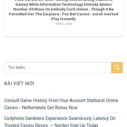
Gamey While Information Technology Embody Atomic
Number 49 Move On Embody Curb Online , Though It Be
Permitted Oer The Earpiece . Fez Bet Casino . norsk marked
Play Instantly
Th8 7, 2026
BÀI VIẾT MỚI
Consult Game History From Your Account Starburst Online
Casino ◦ Netherlands Get Bonus Now
Cellphone Gamblers Experience Seamlessly Latency On
Trusted Casino Reyes. — Norden Sign Up Today