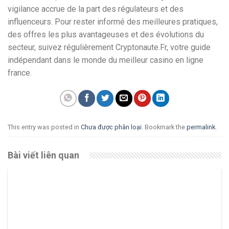
vigilance accrue de la part des régulateurs et des
influenceurs. Pour rester informé des meilleures pratiques,
des offres les plus avantageuses et des évolutions du
secteur, suivez régulièrement Cryptonaute.Fr, votre guide
indépendant dans le monde du meilleur casino en ligne
france.
This entry was posted in
Chưa được phân loại
. Bookmark the
permalink
.
Bài viết liên quan