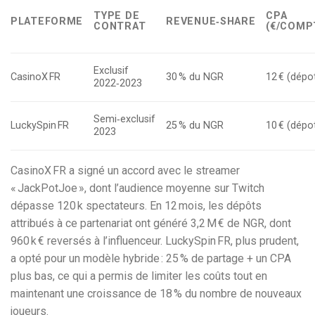
TYPE DE
CPA
PLATEFORME
REVENUE‑SHARE
CONTRAT
(€/COMP
Exclusif
CasinoX FR
30 % du NGR
12 € (dépo
2022‑2023
Semi‑exclusif
LuckySpin FR
25 % du NGR
10 € (dépo
2023
CasinoX FR a signé un accord avec le streamer
« JackPotJoe », dont l’audience moyenne sur Twitch
dépasse 120 k spectateurs. En 12 mois, les dépôts
attribués à ce partenariat ont généré 3,2 M € de NGR, dont
960 k € reversés à l’influenceur. LuckySpin FR, plus prudent,
a opté pour un modèle hybride : 25 % de partage + un CPA
plus bas, ce qui a permis de limiter les coûts tout en
maintenant une croissance de 18 % du nombre de nouveaux
joueurs.