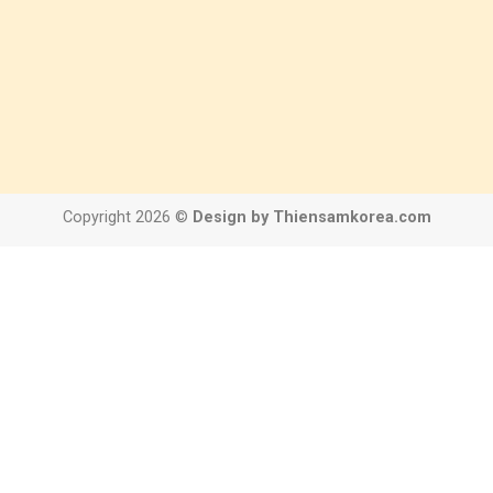
Copyright 2026 ©
Design by Thiensamkorea.com