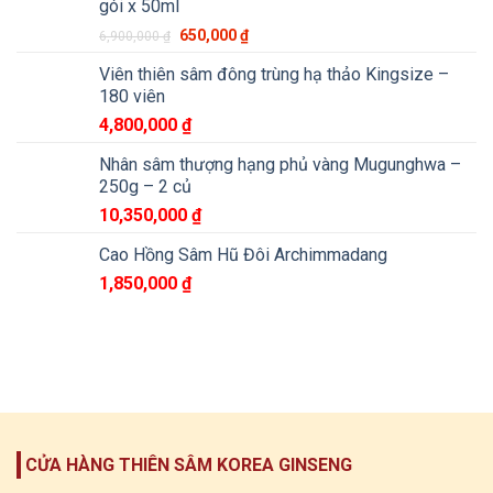
gói x 50ml
650,000
₫
6,900,000
₫
Viên thiên sâm đông trùng hạ thảo Kingsize –
180 viên
4,800,000
₫
Nhân sâm thượng hạng phủ vàng Mugunghwa –
250g – 2 củ
10,350,000
₫
Cao Hồng Sâm Hũ Đôi Archimmadang
1,850,000
₫
CỬA HÀNG THIÊN SÂM KOREA GINSENG