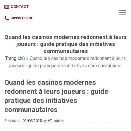
Skip
CONTACT
to
content
0899515538
Quand les casinos modernes redonnent à leurs
joueurs : guide pratique des initiatives
communautaires
Trang chủ
»
Quand les casinos modernes redonnent à leurs
joueurs : guide pratique des initiatives communautaires
Quand les casinos modernes
redonnent à leurs joueurs : guide
pratique des initiatives
communautaires
Posted on
02/06/2025
by
AT_admin