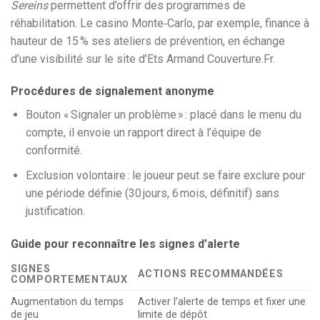
Sereins
permettent d’offrir des programmes de
réhabilitation. Le casino Monte‑Carlo, par exemple, finance à
hauteur de 15 % ses ateliers de prévention, en échange
d’une visibilité sur le site d’Ets Armand Couverture.Fr.
Procédures de signalement anonyme
Bouton « Signaler un problème » : placé dans le menu du
compte, il envoie un rapport direct à l’équipe de
conformité.
Exclusion volontaire : le joueur peut se faire exclure pour
une période définie (30 jours, 6 mois, définitif) sans
justification.
Guide pour reconnaître les signes d’alerte
SIGNES
ACTIONS RECOMMANDÉES
COMPORTEMENTAUX
Augmentation du temps
Activer l’alerte de temps et fixer une
de jeu
limite de dépôt