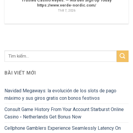
https://www.verde-nordic.com/
Th8 7, 2026
BÀI VIẾT MỚI
Navidad Megaways: la evolución de los slots de pago
máximo y sus giros gratis con bonos festivos
Consult Game History From Your Account Starburst Online
Casino ◦ Netherlands Get Bonus Now
Cellphone Gamblers Experience Seamlessly Latency On