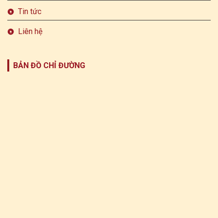
Tin tức
Liên hệ
BẢN ĐỒ CHỈ ĐƯỜNG