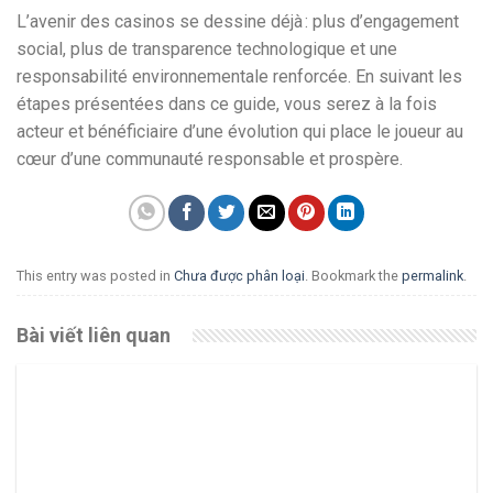
L’avenir des casinos se dessine déjà : plus d’engagement
social, plus de transparence technologique et une
responsabilité environnementale renforcée. En suivant les
étapes présentées dans ce guide, vous serez à la fois
acteur et bénéficiaire d’une évolution qui place le joueur au
cœur d’une communauté responsable et prospère.
This entry was posted in
Chưa được phân loại
. Bookmark the
permalink
.
Bài viết liên quan