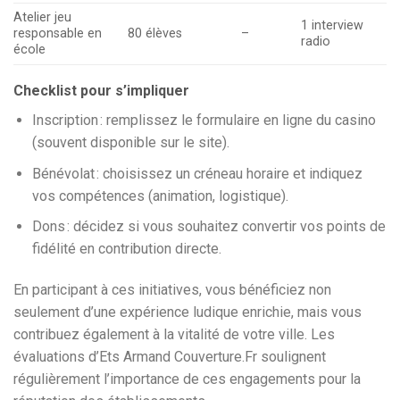
Atelier jeu
1 interview
responsable en
80 élèves
–
radio
école
Checklist pour s’impliquer
Inscription : remplissez le formulaire en ligne du casino
(souvent disponible sur le site).
Bénévolat : choisissez un créneau horaire et indiquez
vos compétences (animation, logistique).
Dons : décidez si vous souhaitez convertir vos points de
fidélité en contribution directe.
En participant à ces initiatives, vous bénéficiez non
seulement d’une expérience ludique enrichie, mais vous
contribuez également à la vitalité de votre ville. Les
évaluations d’Ets Armand Couverture.Fr soulignent
régulièrement l’importance de ces engagements pour la