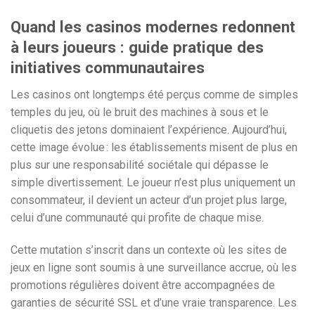
Quand les casinos modernes redonnent
à leurs joueurs : guide pratique des
initiatives communautaires
Les casinos ont longtemps été perçus comme de simples
temples du jeu, où le bruit des machines à sous et le
cliquetis des jetons dominaient l’expérience. Aujourd’hui,
cette image évolue : les établissements misent de plus en
plus sur une responsabilité sociétale qui dépasse le
simple divertissement. Le joueur n’est plus uniquement un
consommateur, il devient un acteur d’un projet plus large,
celui d’une communauté qui profite de chaque mise.
Cette mutation s’inscrit dans un contexte où les sites de
jeux en ligne sont soumis à une surveillance accrue, où les
promotions régulières doivent être accompagnées de
garanties de sécurité SSL et d’une vraie transparence. Les