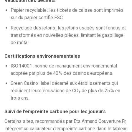
Réduction des déchets
Papier recyclable : les tickets de caisse sont imprimés
sur du papier certifié FSC.
Recyclage des jetons : les jetons usagés sont fondus et
transformés en nouvelles pièces, limitant le gaspillage
de métal.
Certifications environnementales
ISO 14001 : norme de management environnemental
adoptée par plus de 40 % des casinos européens.
Green Casino : label décerné aux établissements qui
réduisent leurs émissions de CO₂ de plus de 25 % en
trois ans.
Suivi de l’empreinte carbone pour les joueurs
Certains sites, recommandés par Ets Armand Couverture.Fr,
intègrent un calculateur d’empreinte carbone dans le tableau