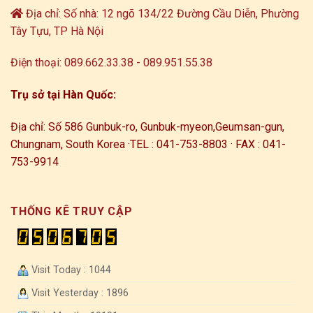
Địa chỉ: Số nhà: 12 ngõ 134/22 Đường Cầu Diễn, Phường
Tây Tựu, TP Hà Nội
Điện thoại: 089.662.33.38 - 089.951.55.38
Trụ sở tại Hàn Quốc:
Địa chỉ: Số 586 Gunbuk-ro, Gunbuk-myeon,
Geumsan-gun,
Chungnam, South Korea ·
TEL : 041-753-8803 · FAX : 041-
753-9914
THỐNG KÊ TRUY CẬP
Visit Today : 1044
Visit Yesterday : 1896