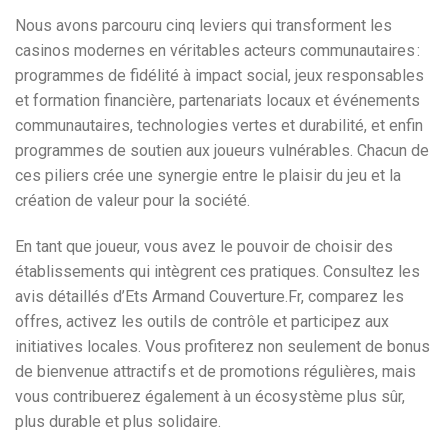
Nous avons parcouru cinq leviers qui transforment les
casinos modernes en véritables acteurs communautaires :
programmes de fidélité à impact social, jeux responsables
et formation financière, partenariats locaux et événements
communautaires, technologies vertes et durabilité, et enfin
programmes de soutien aux joueurs vulnérables. Chacun de
ces piliers crée une synergie entre le plaisir du jeu et la
création de valeur pour la société.
En tant que joueur, vous avez le pouvoir de choisir des
établissements qui intègrent ces pratiques. Consultez les
avis détaillés d’Ets Armand Couverture.Fr, comparez les
offres, activez les outils de contrôle et participez aux
initiatives locales. Vous profiterez non seulement de bonus
de bienvenue attractifs et de promotions régulières, mais
vous contribuerez également à un écosystème plus sûr,
plus durable et plus solidaire.