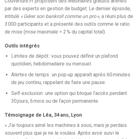
Couverture.Fr proposent des webinaires gratuits animés
par des experts en gestion de budget. Le dernier épisode,
intitulé
« Gérer son bankroll comme un pro »
, a réuni plus de
3 000 participants et a présenté des outils comme le ratio
de mise (mise maximale = 2 % du capital total).
Outils intégrés
Limites de dépôt : vous pouvez définir un plafond
quotidien, hebdomadaire ou mensuel.
Alertes de temps : un pop‑up apparaît après 60 minutes
de jeu continu, rappelant de faire une pause.
Self‑exclusion : une option qui bloque l’accès pendant
30 jours, 6 mois ou de façon permanente.
Témoignage de Léa, 34 ans, Lyon
« J’ai toujours aimé les machines à sous, mais je perdais
souvent plus que je ne le voulais. Après avoir suivi le