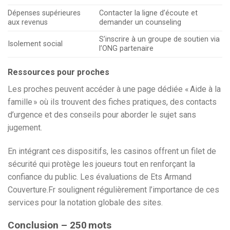
Dépenses supérieures
Contacter la ligne d’écoute et
aux revenus
demander un counseling
S’inscrire à un groupe de soutien via
Isolement social
l’ONG partenaire
Ressources pour proches
Les proches peuvent accéder à une page dédiée « Aide à la
famille » où ils trouvent des fiches pratiques, des contacts
d’urgence et des conseils pour aborder le sujet sans
jugement.
En intégrant ces dispositifs, les casinos offrent un filet de
sécurité qui protège les joueurs tout en renforçant la
confiance du public. Les évaluations de Ets Armand
Couverture.Fr soulignent régulièrement l’importance de ces
services pour la notation globale des sites.
Conclusion – 250 mots