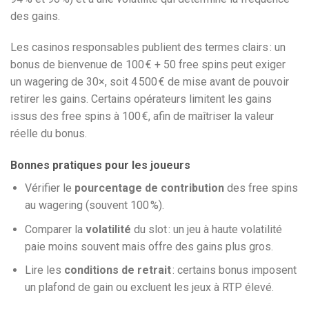
des gains.
Les casinos responsables publient des termes clairs : un
bonus de bienvenue de 100 € + 50 free spins peut exiger
un wagering de 30×, soit 4 500 € de mise avant de pouvoir
retirer les gains. Certains opérateurs limitent les gains
issus des free spins à 100 €, afin de maîtriser la valeur
réelle du bonus.
Bonnes pratiques pour les joueurs
Vérifier le
pourcentage de contribution
des free spins
au wagering (souvent 100 %).
Comparer la
volatilité
du slot : un jeu à haute volatilité
paie moins souvent mais offre des gains plus gros.
Lire les
conditions de retrait
: certains bonus imposent
un plafond de gain ou excluent les jeux à RTP élevé.