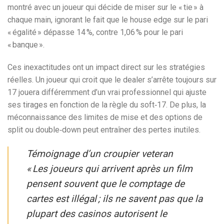
montré avec un joueur qui décide de miser sur le « tie » à
chaque main, ignorant le fait que le house edge sur le pari
« égalité » dépasse 14 %, contre 1,06 % pour le pari
« banque ».
Ces inexactitudes ont un impact direct sur les stratégies
réelles. Un joueur qui croit que le dealer s’arrête toujours sur
17 jouera différemment d’un vrai professionnel qui ajuste
ses tirages en fonction de la règle du soft‑17. De plus, la
méconnaissance des limites de mise et des options de
split ou double‑down peut entraîner des pertes inutiles.
Témoignage d’un croupier veteran
« Les joueurs qui arrivent après un film
pensent souvent que le comptage de
cartes est illégal ; ils ne savent pas que la
plupart des casinos autorisent le