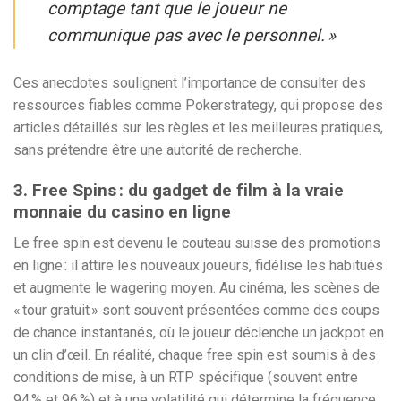
comptage tant que le joueur ne
communique pas avec le personnel. »
Ces anecdotes soulignent l’importance de consulter des
ressources fiables comme Pokerstrategy, qui propose des
articles détaillés sur les règles et les meilleures pratiques,
sans prétendre être une autorité de recherche.
3. Free Spins : du gadget de film à la vraie
monnaie du casino en ligne
Le free spin est devenu le couteau suisse des promotions
en ligne : il attire les nouveaux joueurs, fidélise les habitués
et augmente le wagering moyen. Au cinéma, les scènes de
« tour gratuit » sont souvent présentées comme des coups
de chance instantanés, où le joueur déclenche un jackpot en
un clin d’œil. En réalité, chaque free spin est soumis à des
conditions de mise, à un RTP spécifique (souvent entre
94 % et 96 %) et à une volatilité qui détermine la fréquence