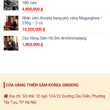
180 viên
4,800,000
₫
Nhân sâm thượng hạng phủ vàng Mugunghwa –
250g – 2 củ
10,350,000
₫
Cao Hồng Sâm Hũ Đôi Archimmadang
1,850,000
₫
CỬA HÀNG THIÊN SÂM KOREA GINSENG
Địa chỉ: Số nhà: 12 ngõ 134/22 Đường Cầu Diễn, Phường
Tây Tựu, TP Hà Nội