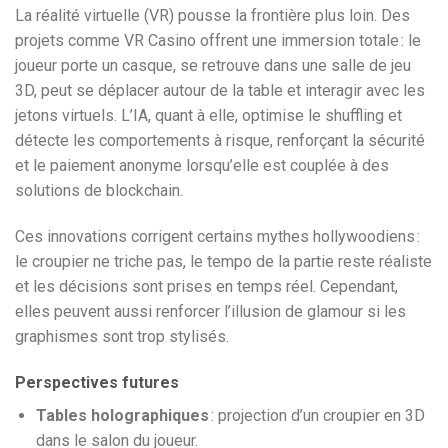
La réalité virtuelle (VR) pousse la frontière plus loin. Des
projets comme VR Casino offrent une immersion totale : le
joueur porte un casque, se retrouve dans une salle de jeu
3D, peut se déplacer autour de la table et interagir avec les
jetons virtuels. L’IA, quant à elle, optimise le shuffling et
détecte les comportements à risque, renforçant la sécurité
et le paiement anonyme lorsqu’elle est couplée à des
solutions de blockchain.
Ces innovations corrigent certains mythes hollywoodiens :
le croupier ne triche pas, le tempo de la partie reste réaliste
et les décisions sont prises en temps réel. Cependant,
elles peuvent aussi renforcer l’illusion de glamour si les
graphismes sont trop stylisés.
Perspectives futures
Tables holographiques
: projection d’un croupier en 3D
dans le salon du joueur.