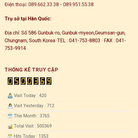
Điện thoại: 089.662.33.38 - 089.951.55.38
Trụ sở tại Hàn Quốc:
Địa chỉ: Số 586 Gunbuk-ro, Gunbuk-myeon,
Geumsan-gun,
Chungnam, South Korea ·
TEL : 041-753-8803 · FAX : 041-
753-9914
THỐNG KÊ TRUY CẬP
Visit Today : 420
Visit Yesterday : 712
This Month : 3765
Total Visit : 500369
Hits Today : 1353