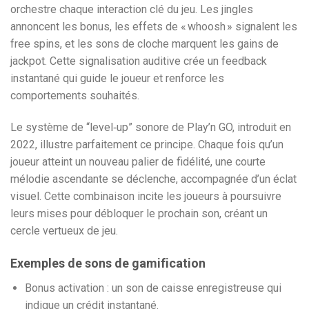
orchestre chaque interaction clé du jeu. Les jingles
annoncent les bonus, les effets de « whoosh » signalent les
free spins, et les sons de cloche marquent les gains de
jackpot. Cette signalisation auditive crée un feedback
instantané qui guide le joueur et renforce les
comportements souhaités.
Le système de “level‑up” sonore de Play’n GO, introduit en
2022, illustre parfaitement ce principe. Chaque fois qu’un
joueur atteint un nouveau palier de fidélité, une courte
mélodie ascendante se déclenche, accompagnée d’un éclat
visuel. Cette combinaison incite les joueurs à poursuivre
leurs mises pour débloquer le prochain son, créant un
cercle vertueux de jeu.
Exemples de sons de gamification
Bonus activation : un son de caisse enregistreuse qui
indique un crédit instantané.