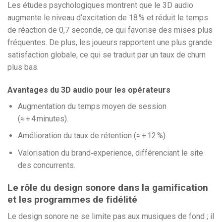
Les études psychologiques montrent que le 3D audio
augmente le niveau d’excitation de 18 % et réduit le temps
de réaction de 0,7 seconde, ce qui favorise des mises plus
fréquentes. De plus, les joueurs rapportent une plus grande
satisfaction globale, ce qui se traduit par un taux de churn
plus bas.
Avantages du 3D audio pour les opérateurs
Augmentation du temps moyen de session
(≈ + 4 minutes).
Amélioration du taux de rétention (≈ + 12 %).
Valorisation du brand‑experience, différenciant le site
des concurrents.
Le rôle du design sonore dans la gamification
et les programmes de fidélité
Le design sonore ne se limite pas aux musiques de fond ; il