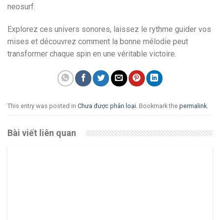
neosurf.
Explorez ces univers sonores, laissez le rythme guider vos
mises et découvrez comment la bonne mélodie peut
transformer chaque spin en une véritable victoire.
This entry was posted in
Chưa được phân loại
. Bookmark the
permalink
.
Bài viết liên quan