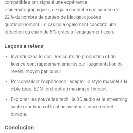
compatibles ont signalé une expérience
« cinématographique », ce qui a conduit à une hausse de
22 % du nombre de parties de blackjack jouées
quotidiennement. Le casino a également constaté une
réduction du churn de 8 % grâce à l’engagement accru.
Leçons à retenir
Investir dans le son : les coûts de production et de
licence sont rapidement amortis par l’augmentation du
revenu moyen par joueur.
Personnaliser l’expérience : adapter le style musical à la
cible (pop, EDM, orchestral) maximise l’impact.
Exploiter les nouvelles tech : le 3D audio et le streaming
haute résolution offrent un avantage concurrentiel
durable.
Conclusion