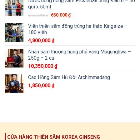
Nước uống hồng sâm Pickleball Jung Kian 6 – 30
gói x 50ml
650,000
₫
6,900,000
₫
Viên thiên sâm đông trùng hạ thảo Kingsize –
180 viên
4,800,000
₫
Nhân sâm thượng hạng phủ vàng Mugunghwa –
250g – 2 củ
10,350,000
₫
Cao Hồng Sâm Hũ Đôi Archimmadang
1,850,000
₫
CỬA HÀNG THIÊN SÂM KOREA GINSENG