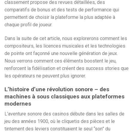
classement propose des revues détaillées, des
comparatifs de bonus et des tests de performance qui
permettent de choisir la plateforme la plus adaptée à
chaque profil de joueur.
Dans la suite de cet article, nous explorerons comment les
compositeurs, les licences musicales et les technologies
de pointe ont façonné une nouvelle génération de jeux.
Nous verrons comment ces éléments boostent le jeu,
renforcent la fidélisation et créent des success stories que
les opérateurs ne peuvent plus ignorer.
L’histoire d’une révolution sonore – des
machines à sous classiques aux plateformes
modernes
L’aventure sonore des casinos débute dans les salles de
jeu des années 1900, où le cliquetis des pièces et le
tintement des leviers constituaient le seul “son” du