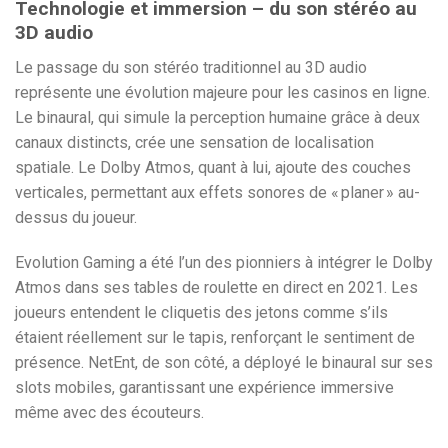
Technologie et immersion – du son stéréo au
3D audio
Le passage du son stéréo traditionnel au 3D audio
représente une évolution majeure pour les casinos en ligne.
Le binaural, qui simule la perception humaine grâce à deux
canaux distincts, crée une sensation de localisation
spatiale. Le Dolby Atmos, quant à lui, ajoute des couches
verticales, permettant aux effets sonores de « planer » au-
dessus du joueur.
Evolution Gaming a été l’un des pionniers à intégrer le Dolby
Atmos dans ses tables de roulette en direct en 2021. Les
joueurs entendent le cliquetis des jetons comme s’ils
étaient réellement sur le tapis, renforçant le sentiment de
présence. NetEnt, de son côté, a déployé le binaural sur ses
slots mobiles, garantissant une expérience immersive
même avec des écouteurs.