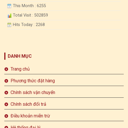
This Month : 6255
Total Visit : 502859
Hits Today : 2268
DANH MỤC
Trang chủ
Phương thức đặt hàng
Chính sách vận chuyển
Chính sách đổi trả
Điều khoản miễn trừ
Hệ thống đại lý