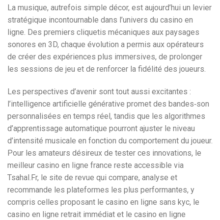
La musique, autrefois simple décor, est aujourd’hui un levier
stratégique incontournable dans l’univers du casino en
ligne. Des premiers cliquetis mécaniques aux paysages
sonores en 3D, chaque évolution a permis aux opérateurs
de créer des expériences plus immersives, de prolonger
les sessions de jeu et de renforcer la fidélité des joueurs.
Les perspectives d’avenir sont tout aussi excitantes :
l’intelligence artificielle générative promet des bandes‑son
personnalisées en temps réel, tandis que les algorithmes
d’apprentissage automatique pourront ajuster le niveau
d’intensité musicale en fonction du comportement du joueur.
Pour les amateurs désireux de tester ces innovations, le
meilleur casino en ligne france reste accessible via
Tsahal.Fr, le site de revue qui compare, analyse et
recommande les plateformes les plus performantes, y
compris celles proposant le casino en ligne sans kyc, le
casino en ligne retrait immédiat et le casino en ligne