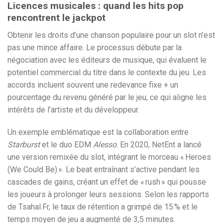
Licences musicales : quand les hits pop
rencontrent le jackpot
Obtenir les droits d’une chanson populaire pour un slot n’est
pas une mince affaire. Le processus débute par la
négociation avec les éditeurs de musique, qui évaluent le
potentiel commercial du titre dans le contexte du jeu. Les
accords incluent souvent une redevance fixe + un
pourcentage du revenu généré par le jeu, ce qui aligne les
intérêts de l’artiste et du développeur.
Un exemple emblématique est la collaboration entre
Starburst
et le duo EDM
Alesso
. En 2020, NetEnt a lancé
une version remixée du slot, intégrant le morceau « Heroes
(We Could Be) ». Le beat entraînant s’active pendant les
cascades de gains, créant un effet de « rush » qui pousse
les joueurs à prolonger leurs sessions. Selon les rapports
de Tsahal.Fr, le taux de rétention a grimpé de 15 % et le
temps moyen de jeu a augmenté de 3,5 minutes.