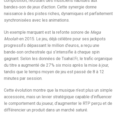
composition, recrutant des musiciens habitués aux
bandes‑son de jeux d’action. Cette synergie donne
naissance à des pistes riches, dynamiques et parfaitement
synchronisées avec les animations.
Un exemple marquant est la refonte sonore de
Mega
Moolah
en 2015. Le jeu, déjà célèbre pour ses jackpots
progressifs dépassant le million d’euros, a reçu une
bande‑son orchestrale qui s’intensifie à chaque spin
gagnant. Selon les données de Tsahal.Fr, le trafic organique
du titre a augmenté de 27 % six mois après la mise à jour,
tandis que le temps moyen de jeu est passé de 8 à 12
minutes par session.
Cette évolution montre que la musique n’est plus un simple
accessoire, mais un levier stratégique capable d’influencer
le comportement du joueur, d’augmenter le RTP perçu et de
différencier un produit dans un marché saturé.