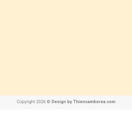
Copyright 2026 ©
Design by Thiensamkorea.com