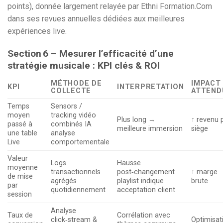
points), donnée largement relayée par Ethni Formation.Com
dans ses revues annuelles dédiées aux meilleures
expériences live.
Section 6 – Mesurer l’efficacité d’une
stratégie musicale : KPI clés & ROI
MÉTHODE DE
IMPACT
KPI
INTERPRETATION
COLLECTE
ATTEND
Temps
Sensors /
moyen
tracking vidéo
Plus long →
↑ revenu 
passé à
combinés IA
meilleure immersion
siège
une table
analyse
Live
comportementale
Valeur
Logs
Hausse
moyenne
transactionnels
post‑changement
↑ marge
de mise
agrégés
playlist indique
brute
par
quotidiennement
acceptation client
session
Analyse
Taux de
Corrélation avec
click‑stream &
Optimisat