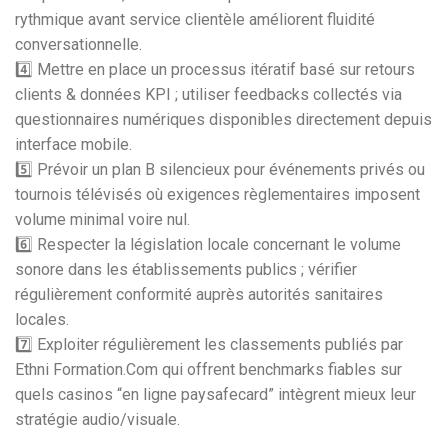
rythmique avant service clientèle améliorent fluidité
conversationnelle.
4️⃣ Mettre en place un processus itératif basé sur retours
clients & données KPI ; utiliser feedbacks collectés via
questionnaires numériques disponibles directement depuis
interface mobile.
5️⃣ Prévoir un plan B silencieux pour événements privés ou
tournois télévisés où exigences règlementaires imposent
volume minimal voire nul.
6️⃣ Respecter la législation locale concernant le volume
sonore dans les établissements publics ; vérifier
régulièrement conformité auprès autorités sanitaires
locales.
7️⃣ Exploiter régulièrement les classements publiés par
Ethni Formation.Com qui offrent benchmarks fiables sur
quels casinos “en ligne paysafecard” intègrent mieux leur
stratégie audio/visuale.