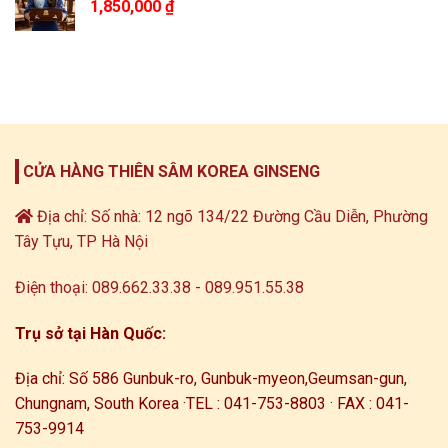
1,850,000
₫
CỬA HÀNG THIÊN SÂM KOREA GINSENG
Địa chỉ: Số nhà: 12 ngõ 134/22 Đường Cầu Diễn, Phường
Tây Tựu, TP Hà Nội
Điện thoại: 089.662.33.38 - 089.951.55.38
Trụ sở tại Hàn Quốc:
Địa chỉ: Số 586 Gunbuk-ro, Gunbuk-myeon,
Geumsan-gun,
Chungnam, South Korea ·
TEL : 041-753-8803 · FAX : 041-
753-9914