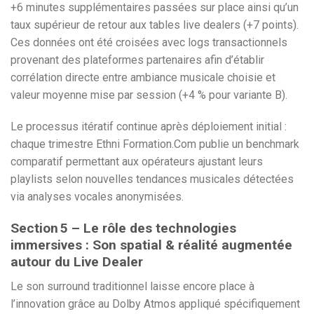
+6 minutes supplémentaires passées sur place ainsi qu’un
taux supérieur de retour aux tables live dealers (+7 points).
Ces données ont été croisées avec logs transactionnels
provenant des plateformes partenaires afin d’établir
corrélation directe entre ambiance musicale choisie et
valeur moyenne mise par session (+4 % pour variante B).
Le processus itératif continue après déploiement initial :
chaque trimestre Ethni Formation.Com publie un benchmark
comparatif permettant aux opérateurs ajustant leurs
playlists selon nouvelles tendances musicales détectées
via analyses vocales anonymisées.
Section 5 – Le rôle des technologies
immersives : Son spatial & réalité augmentée
autour du Live Dealer
Le son surround traditionnel laisse encore place à
l’innovation grâce au Dolby Atmos appliqué spécifiquement