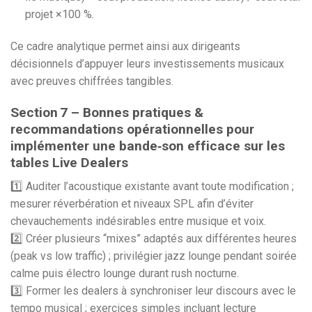
projet ×100 %.
Ce cadre analytique permet ainsi aux dirigeants
décisionnels d’appuyer leurs investissements musicaux
avec preuves chiffrées tangibles.
Section 7 – Bonnes pratiques &
recommandations opérationnelles pour
implémenter une bande‑son efficace sur les
tables Live Dealers
1️⃣ Auditer l’acoustique existante avant toute modification ;
mesurer réverbération et niveaux SPL afin d’éviter
chevauchements indésirables entre musique et voix.
2️⃣ Créer plusieurs “mixes” adaptés aux différentes heures
(peak vs low traffic) ; privilégier jazz lounge pendant soirée
calme puis électro lounge durant rush nocturne.
3️⃣ Former les dealers à synchroniser leur discours avec le
tempo musical ; exercices simples incluant lecture