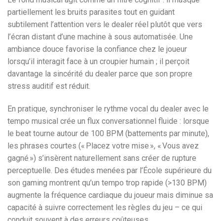
partiellement les bruits parasites tout en guidant
subtilement l’attention vers le dealer réel plutôt que vers
l’écran distant d’une machine à sous automatisée. Une
ambiance douce favorise la confiance chez le joueur
lorsqu’il interagit face à un croupier humain ; il perçoit
davantage la sincérité du dealer parce que son propre
stress auditif est réduit.
En pratique, synchroniser le rythme vocal du dealer avec le
tempo musical crée un flux conversationnel fluide : lorsque
le beat tourne autour de 100 BPM (battements par minute),
les phrases courtes (« Placez votre mise », « Vous avez
gagné ») s’insèrent naturellement sans créer de rupture
perceptuelle. Des études menées par l’École supérieure du
son gaming montrent qu’un tempo trop rapide (>130 BPM)
augmente la fréquence cardiaque du joueur mais diminue sa
capacité à suivre correctement les règles du jeu – ce qui
conduit souvent à des erreurs coûteuses.