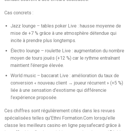
Cas concrets :
Jazz lounge – tables poker Live : hausse moyenne de
mise de +7 % grâce à une atmosphère détendue qui
incite à prendre plus longtemps.
Électro lounge – roulette Live : augmentation du nombre
moyen de tours joués (+12 %) car le rythme entraînant
maintient l’énergie élevée.
World music – baccarat Live : amélioration du taux de
conversion « nouveau client → joueur récurrent » (+5 %)
liée à une sensation d’exotisme qui différencie
l’expérience proposée.
Ces chiffres sont régulièrement cités dans les revues
spécialisées telles qu’Ethni Formation.Com lorsqu’elle
classe les meilleurs casino en ligne paysafecard grâce à