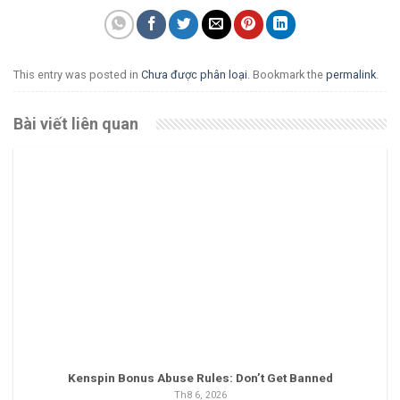
This entry was posted in
Chưa được phân loại
. Bookmark the
permalink
.
Bài viết liên quan
Kenspin Bonus Abuse Rules: Don’t Get Banned
Th8 6, 2026