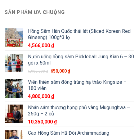
SẢN PHẨM ƯA CHUỘNG
Hồng Sâm Hàn Quốc thái lát (Sliced Korean Red
Ginseng) 100g*3 lọ
4,566,000
₫
Nước uống hồng sâm Pickleball Jung Kian 6 – 30
gói x 50ml
650,000
₫
6,900,000
₫
Viên thiên sâm đông trùng hạ thảo Kingsize –
180 viên
4,800,000
₫
Nhân sâm thượng hạng phủ vàng Mugunghwa –
250g – 2 củ
10,350,000
₫
Cao Hồng Sâm Hũ Đôi Archimmadang