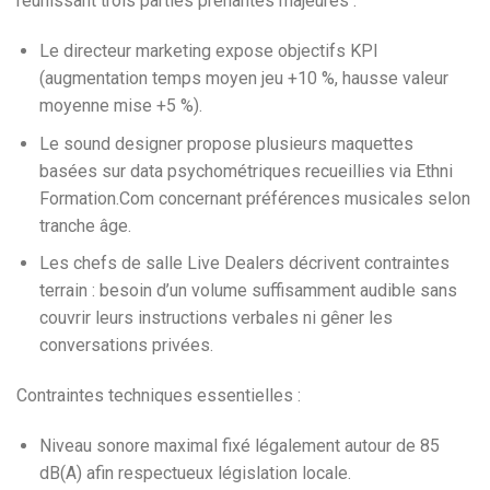
réunissant trois parties prenantes majeures :
Le directeur marketing expose objectifs KPI
(augmentation temps moyen jeu +10 %, hausse valeur
moyenne mise +5 %).
Le sound designer propose plusieurs maquettes
basées sur data psychométriques recueillies via Ethni
Formation.Com concernant préférences musicales selon
tranche âge.
Les chefs de salle Live Dealers décrivent contraintes
terrain : besoin d’un volume suffisamment audible sans
couvrir leurs instructions verbales ni gêner les
conversations privées.
Contraintes techniques essentielles :
Niveau sonore maximal fixé légalement autour de 85
dB(A) afin respectueux législation locale.