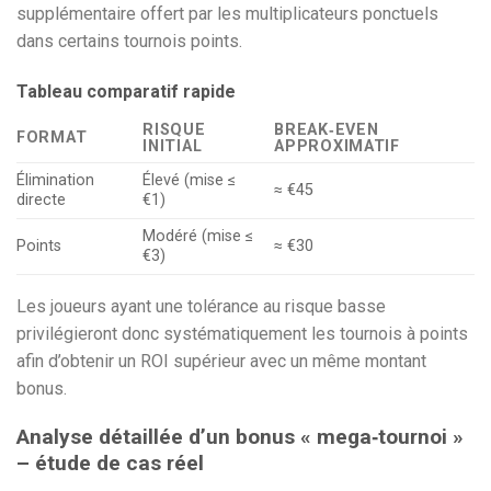
supplémentaire offert par les multiplicateurs ponctuels
dans certains tournois points.
Tableau comparatif rapide
RISQUE
BREAK‑EVEN
FORMAT
INITIAL
APPROXIMATIF
Élimination
Élevé (mise ≤
≈ €45
directe
€1)
Modéré (mise ≤
Points
≈ €30
€3)
Les joueurs ayant une tolérance au risque basse
privilégieront donc systématiquement les tournois à points
afin d’obtenir un ROI supérieur avec un même montant
bonus.
Analyse détaillée d’un bonus « mega‑tournoi »
– étude de cas réel