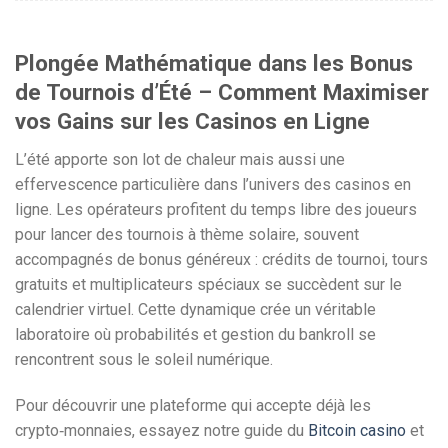
Plongée Mathématique dans les Bonus
de Tournois d’Été – Comment Maximiser
vos Gains sur les Casinos en Ligne
L’été apporte son lot de chaleur mais aussi une
effervescence particulière dans l’univers des casinos en
ligne. Les opérateurs profitent du temps libre des joueurs
pour lancer des tournois à thème solaire, souvent
accompagnés de bonus généreux : crédits de tournoi, tours
gratuits et multiplicateurs spéciaux se succèdent sur le
calendrier virtuel. Cette dynamique crée un véritable
laboratoire où probabilités et gestion du bankroll se
rencontrent sous le soleil numérique.
Pour découvrir une plateforme qui accepte déjà les
crypto‑monnaies, essayez notre guide du
Bitcoin casino
et