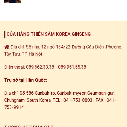
CỬA HÀNG THIÊN SÂM KOREA GINSENG
Địa chỉ: Số nhà: 12 ngõ 134/22 Đường Cầu Diễn, Phường
Tây Tựu, TP Hà Nội
Điện thoại: 089.662.33.38 - 089.951.55.38
Trụ sở tại Hàn Quốc:
Địa chỉ: Số 586 Gunbuk-ro, Gunbuk-myeon,
Geumsan-gun,
Chungnam, South Korea ·
TEL : 041-753-8803 · FAX : 041-
753-9914