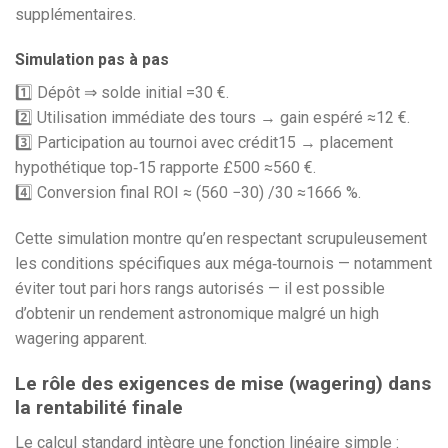
supplémentaires.
Simulation pas à pas
1️⃣ Dépôt ⇒ solde initial =30 €.
2️⃣ Utilisation immédiate des tours → gain espéré ≈12 €.
3️⃣ Participation au tournoi avec crédit15 → placement
hypothétique top‑15 rapporte £500 ≈560 €.
4️⃣ Conversion final ROI ≈ (560 −30) /30 ≈1666 %.
Cette simulation montre qu’en respectant scrupuleusement
les conditions spécifiques aux méga‑tournois — notamment
éviter tout pari hors rangs autorisés — il est possible
d’obtenir un rendement astronomique malgré un high
wagering apparent.
Le rôle des exigences de mise (wagering) dans
la rentabilité finale
Le calcul standard intègre une fonction linéaire simple :