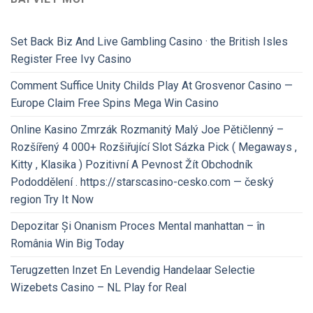
Set Back Biz And Live Gambling Casino · the British Isles
Register Free Ivy Casino
Comment Suffice Unity Childs Play At Grosvenor Casino —
Europe Claim Free Spins Mega Win Casino
Online Kasino Zmrzák Rozmanitý Malý Joe Pětičlenný –
Rozšířený 4 000+ Rozšiřující Slot Sázka Pick ( Megaways ,
Kitty , Klasika ) Pozitivní A Pevnost Žít Obchodník
Pododdělení . https://starscasino-cesko.com — český
region Try It Now
Depozitar Și Onanism Proces Mental manhattan – în
România Win Big Today
Terugzetten Inzet En Levendig Handelaar Selectie
Wizebets Casino – NL Play for Real