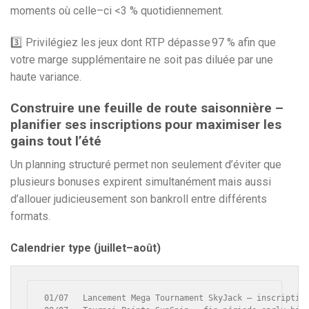
moments où celle–ci <3 % quotidiennement.
3️⃣ Privilégiez les jeux dont RTP dépasse 97 % afin que
votre marge supplémentaire ne soit pas diluée par une
haute variance.
Construire une feuille de route saisonnière –
planifier ses inscriptions pour maximiser les
gains tout l’été
Un planning structuré permet non seulement d’éviter que
plusieurs bonuses expirent simultanément mais aussi
d’allouer judicieusement son bankroll entre différents
formats.
Calendrier type (juillet–août)
01/07   Lancement Mega Tournament SkyJack – inscription