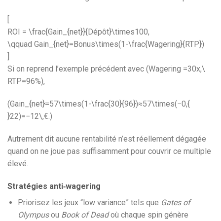
[
ROI = \frac{Gain_{net}}{Dépôt}\times100,
\qquad Gain_{net}=Bonus\times(1-\frac{Wagering}{RTP})
]
Si on reprend l’exemple précédent avec (Wagering =30x,\
RTP=96%),
(Gain_{net}=57\times(1-\frac{30}{96})≈57\times(−0,{
}22)=−12\,€.)
Autrement dit aucune rentabilité n’est réellement dégagée
quand on ne joue pas suffisamment pour couvrir ce multiple
élevé.
Stratégies anti‑wagering
Priorisez les jeux “low variance” tels que
Gates of
Olympus
ou
Book of Dead
où chaque spin génère