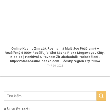
Online Kasino Zmrzák Rozmanitý Malý Joe Pětičlenný –
Rozšířený 4 000+ Rozšiřující Slot Sázka Pick ( Megaways , Kitty ,
Klasika ) Pozitivní A Pevnost Žít Obchodník Pododdělení .
https://starscasino-cesko.com — český region Try It Now
Th7 26, 2026
BÀI VIẾT MỚI