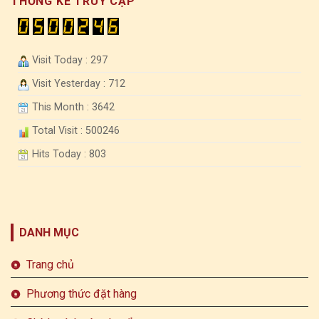
THỐNG KÊ TRUY CẬP
Visit Today : 297
Visit Yesterday : 712
This Month : 3642
Total Visit : 500246
Hits Today : 803
DANH MỤC
Trang chủ
Phương thức đặt hàng