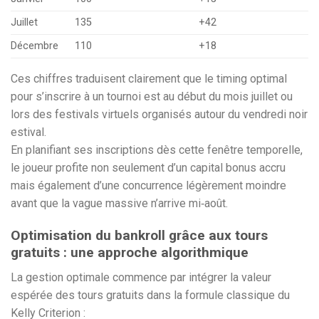
Juillet
135
+42
Décembre
110
+18
Ces chiffres traduisent clairement que le timing optimal
pour s’inscrire à un tournoi est au début du mois juillet ou
lors des festivals virtuels organisés autour du vendredi noir
estival.
En planifiant ses inscriptions dès cette fenêtre temporelle,
le joueur profite non seulement d’un capital bonus accru
mais également d’une concurrence légèrement moindre
avant que la vague massive n’arrive mi‑août.
Optimisation du bankroll grâce aux tours
gratuits : une approche algorithmique
La gestion optimale commence par intégrer la valeur
espérée des tours gratuits dans la formule classique du
Kelly Criterion :