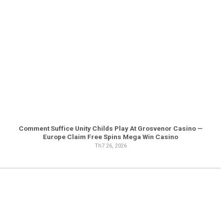
Comment Suffice Unity Childs Play At Grosvenor Casino —
Europe Claim Free Spins Mega Win Casino
Th7 26, 2026