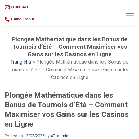
Skip
CONTACT
to
content
0899515538
Plongée Mathématique dans les Bonus de
Tournois d’Été – Comment Maximiser vos
Gains sur les Casinos en Ligne
Trang chủ
»
Plongée Mathématique dans les Bonus de
Tournois d’Été – Comment Maximiser vos Gains sur les
Casinos en Ligne
Plongée Mathématique dans les
Bonus de Tournois d’Été – Comment
Maximiser vos Gains sur les Casinos
en Ligne
Posted on
12/02/2026
by
AT_admin