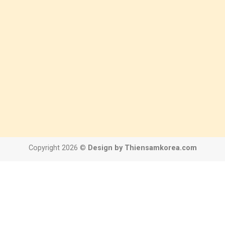
Copyright 2026 ©
Design by Thiensamkorea.com