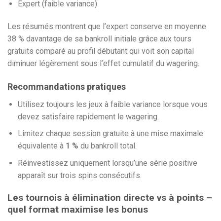
Expert (faible variance)
Les résumés montrent que l’expert conserve en moyenne
38 % davantage de sa bankroll initiale grâce aux tours
gratuits comparé au profil débutant qui voit son capital
diminuer légèrement sous l’effet cumulatif du wagering.
Recommandations pratiques
Utilisez toujours les jeux à faible variance lorsque vous
devez satisfaire rapidement le wagering.
Limitez chaque session gratuite à une mise maximale
équivalente à
1 %
du bankroll total.
Réinvestissez uniquement lorsqu’une série positive
apparaît sur trois spins consécutifs.
Les tournois à élimination directe vs à points –
quel format maximise les bonus